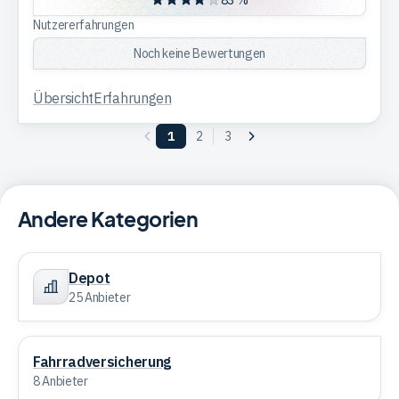
83 %
Nutzererfahrungen
Noch keine Bewertungen
Übersicht
Erfahrungen
Vorherige
1
2
3
Nächste
Seite
Seite
Andere Kategorien
Depot
Depot
25 Anbieter
Fahrradversicherung
Fahrradversicherung
8 Anbieter