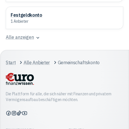
Festgeldkonto
Festgeldkonto
1 Anbieter
Alle anzeigen
Start
Alle Anbieter
Gemeinschaftskonto
Die Plattform für alle, die sich näher mit Finanzen und privatem
Vermögensaufbau beschäftigen möchten.
Finanzwissen
Finanzwissen
Finanzwissen
Finanzwissen
auf
auf
auf
auf