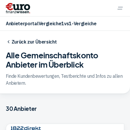
Navi
einb
Anbieterportal
Vergleiche
1vs1-Vergleiche
Zurück zur Übersicht
Alle
Gemeinschaftskonto
Aktien
Anbieter im Überblick
Finde Kundenbewertungen, Testberichte und Infos zu allen
ETF
Anbietern.
Krypto
30
Anbieter
Banking