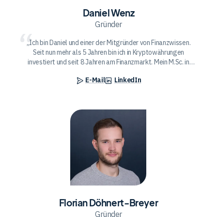
Daniel Wenz
Gründer
Ich bin Daniel und einer der Mitgründer von Finanzwissen.
Seit nun mehr als 5 Jahren bin ich in Kryptowährungen
investiert und seit 8 Jahren am Finanzmarkt. Mein M.Sc. in
Wirtschaftsingenieurwesen unterstreicht meine Affinität
E-Mail
LinkedIn
und Liebe zu allen Themen rund um Finanzen, Wirtschaft und
Technologie. Als Geschäftsführer von Bitcoin2Go weiß ich,
wie man Wissen einfach, verständlich und mit Leidenschaft
vermittelt.
Florian
Döhnert-
Breyer
Florian Döhnert-Breyer
Gründer