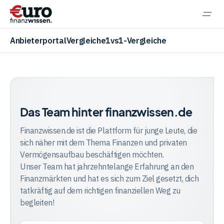
Navi
einb
Anbieterportal
Vergleiche
1vs1-Vergleiche
Das
Team
Aktien
Das Team hinter finanzwissen.de
von
finanzwissen.de
Finanzwissen.de ist die Plattform für junge Leute, die
ETF
sich näher mit dem Thema Finanzen und privaten
Vermögensaufbau beschäftigen möchten.
Unser Team hat jahrzehntelange Erfahrung an den
Krypto
Finanzmärkten und hat es sich zum Ziel gesetzt, dich
tatkräftig auf dem richtigen finanziellen Weg zu
begleiten!
Banking