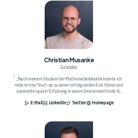
Christian
Musanke
Christian Musanke
Gründer
Nach meinem Studium der Mathematikdidaktik konnte ich
mein erstes Start-up zu einem erfolgreichen Exit führen und
sammelte später Erfahrung in einem Investmentfonds für
Kryptowährungen. Als einer der Gründer von Finanzwissen.de
E-Mail
LinkedIn
Twitter
Homepage
habe ich es mir zum Ziel gesetzt, jungen Menschen den
richtigen Umgang mit ihren Finanzen und solides Investieren
näherzubringen.
Sebastian
Rau