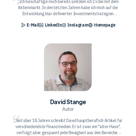
Ich beschäftige mich bereits seitdem ich 15 bin mit dem
Aktienmarkt. In den letzten Jahren habe ich mich auf die
Entwicklung klar definierter Investmentstrategien
spezialisiert. Mein Ziel ist es die Aktienbewertung auf Basis
E-Mail
LinkedIn
Instagram
Homepage
von Daten zu vereinfachen und so nach klaren Regeln zu
investieren. Bereits während meines BWL-Studiums habe ich
mich selbstständig gemacht und mit investolio anschließend
mein eigenes Unternehmen gegründet. Mit aktienkoenig.de
David
möchte ich anderen Anlegern das Investieren in Aktien auf
Stange
Basis klarer Strategien näherbringen.
David Stange
Autor
Seit über 18 Jahren schreibt David hauptberuflich Artikel für
verschiedendste Finanzmedien. Er ist zwar ein "alter Hase",
verfolgt aber gespannt jede Neuigkeit aus den Bereichen