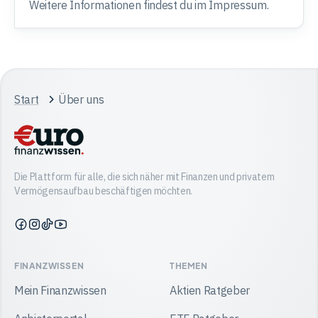
Weitere Informationen findest du im Impressum.
Start
Über uns
Die Plattform für alle, die sich näher mit Finanzen und privatem
Vermögensaufbau beschäftigen möchten.
Finanzwissen
Finanzwissen
Finanzwissen
Finanzwissen
auf
auf
auf
auf
Facebook
Instagram
TikTok
YouTube
FINANZWISSEN
THEMEN
Mein Finanzwissen
Aktien Ratgeber