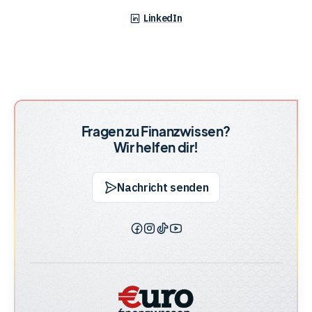
Banking, Kreditwesen und Geldanlage, um aus komplizierten
LinkedIn
Regeln verständliche Ratgeber zu formen. Sein Motto:
"Finanzen kann jeder."
Kontakt
und
Fragen zu Finanzwissen?
Informationen
Wir helfen dir!
zur
Redaktion
Nachricht senden
€uro-
€uro-
€uro-
€uro-
Finanzwissen
Finanzwissen
Finanzwissen
Finanzwissen
auf
auf
auf
auf
Facebook
Instagram
TikTok
YouTube