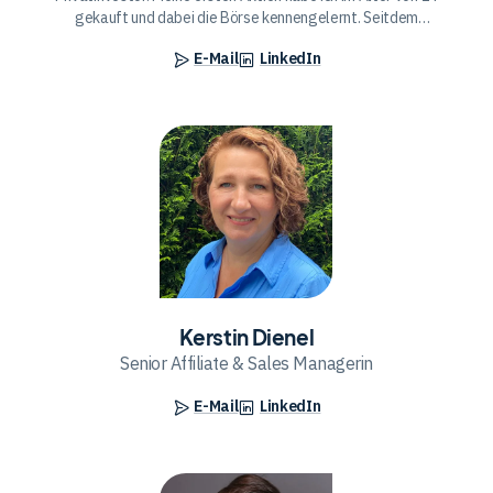
gekauft und dabei die Börse kennengelernt. Seitdem
beschäftige ich mich intensiv mit dem Geschehen an den
E-Mail
LinkedIn
Finanzmärkten und den unterschiedlichen Anlageklassen.
Getreu dem Motto "man lernt nie aus" möchte ich mir ständig
neues Wissen aneignen und so viel wie möglich an andere
weitergeben.
Kerstin Dienel
Senior Affiliate & Sales Managerin
E-Mail
LinkedIn
Marco