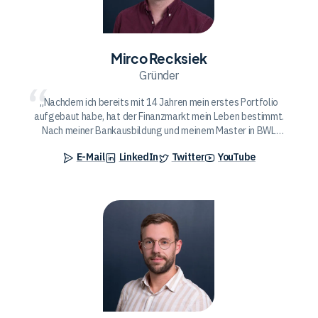
Mirco Recksiek
Gründer
Nachdem ich bereits mit 14 Jahren mein erstes Portfolio
aufgebaut habe, hat der Finanzmarkt mein Leben bestimmt.
Nach meiner Bankausbildung und meinem Master in BWL
habe ich dann mit CryptoMonday und Bitcoin2Go die beiden
E-Mail
LinkedIn
Twitter
YouTube
wohl bekanntesten Krypto-Plattformen im
deutschprachigen Raum ins Leben gerufen. Mein Ziel ist es,
jedem das Thema Finanzen näher zu bringen, um sich mit
Aktien, ETFs aber auch Kryptowährungen für das Alter zu
Daniel
wappnen.
Wenz