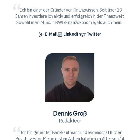
Ich bin einer der Gründer von Finanzwissen. Seit über 13
Jahren investiere ich aktiv und erfolgreich in der Finanzwelt.
Sowohl mein M. Sc. in BWL/Finanzökonomie, als auch meine
unternehmerischen Erfahrungen als Serien-Gründer mit Exit
E-Mail
LinkedIn
Twitter
helfen mir, fundierte Investment-Entscheidungen zu treffen.
Ich befinde mich mittlerweile auf einem Niveau, dass ich mein
angehäuftes Wissen mit guten Gewissen mit euch teilen
kann.
Dennis
Groß
Dennis Groß
Redakteur
Ich bin gelernter Bankkaufmann und leidenschaftlicher
Privatinvestor. Meine ersten Aktien habe ich im Alter von 14