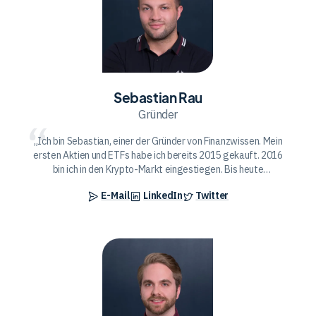
Sebastian Rau
Gründer
Ich bin Sebastian, einer der Gründer von Finanzwissen. Mein
ersten Aktien und ETFs habe ich bereits 2015 gekauft. 2016
bin ich in den Krypto-Markt eingestiegen. Bis heute
investiere ich in Aktien, ETFs, Kryptowährungen und
E-Mail
LinkedIn
Twitter
Immobilien. Als Prozessmanager in einer deutschen
Großbank habe ich einen tiefen Einblick in die Abläufe und
Prozesse, sodass ich gerne unterschiedliche Produkte teste
und meine Erfahrungen mit euch teile.
Mirco
Recksiek