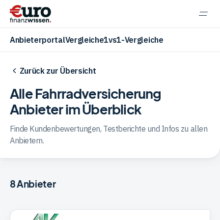
Navi
einb
Anbieterportal
Vergleiche
1vs1-Vergleiche
Zurück zur Übersicht
Alle
Fahrradversicherung
Aktien
Anbieter im Überblick
Finde Kundenbewertungen, Testberichte und Infos zu allen
ETF
Anbietern.
Krypto
8
Anbieter
Banking