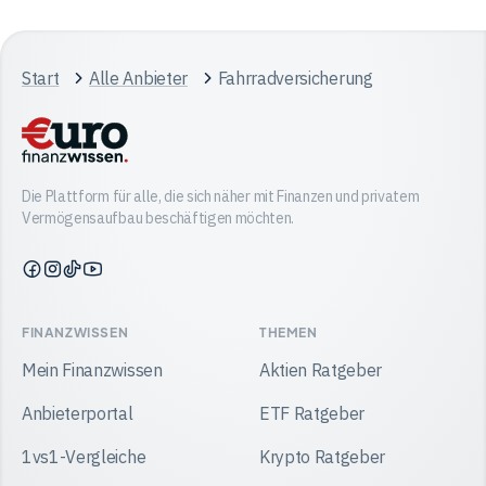
Start
Alle Anbieter
Fahrradversicherung
Die Plattform für alle, die sich näher mit Finanzen und privatem
Vermögensaufbau beschäftigen möchten.
Finanzwissen
Finanzwissen
Finanzwissen
Finanzwissen
auf
auf
auf
auf
Facebook
Instagram
TikTok
YouTube
FINANZWISSEN
THEMEN
Mein Finanzwissen
Aktien Ratgeber
Anbieterportal
ETF Ratgeber
1vs1-Vergleiche
Krypto Ratgeber