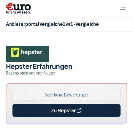
Navi
einb
Anbieterportal
Vergleiche
1vs1-Vergleiche
Aktien
Hepster Erfahrungen
Rezensionen anderer Nutzer
ETF
Noch keine Bewertungen
Krypto
Zu Hepster
Banking