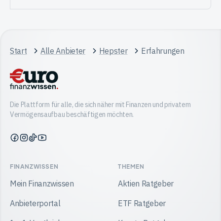
Start
Alle Anbieter
Hepster
Erfahrungen
Die Plattform für alle, die sich näher mit Finanzen und privatem
Vermögensaufbau beschäftigen möchten.
Finanzwissen
Finanzwissen
Finanzwissen
Finanzwissen
auf
auf
auf
auf
Facebook
Instagram
TikTok
YouTube
FINANZWISSEN
THEMEN
Mein Finanzwissen
Aktien Ratgeber
Anbieterportal
ETF Ratgeber