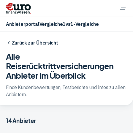
Navi
einb
Anbieterportal
Vergleiche
1vs1-Vergleiche
Zurück zur Übersicht
Alle
Aktien
Reiserücktrittversicherungen
Anbieter im Überblick
ETF
Finde Kundenbewertungen, Testberichte und Infos zu allen
Anbietern.
Krypto
14
Anbieter
Banking