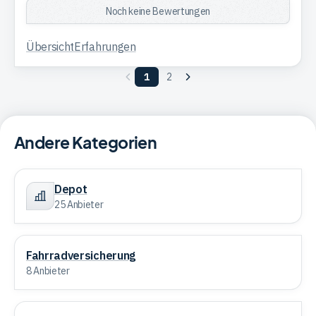
Noch keine Bewertungen
Übersicht
Erfahrungen
Vorherige
1
2
Nächste
Seite
Seite
Andere Kategorien
Depot
Depot
25 Anbieter
Fahrradversicherung
Fahrradversicherung
8 Anbieter
Festgeldkonto