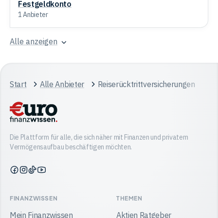
Festgeldkonto
1 Anbieter
Alle anzeigen
Start
Alle Anbieter
Reiserücktrittversicherungen
Die Plattform für alle, die sich näher mit Finanzen und privatem
Vermögensaufbau beschäftigen möchten.
Finanzwissen
Finanzwissen
Finanzwissen
Finanzwissen
auf
auf
auf
auf
Facebook
Instagram
TikTok
YouTube
FINANZWISSEN
THEMEN
Mein Finanzwissen
Aktien Ratgeber