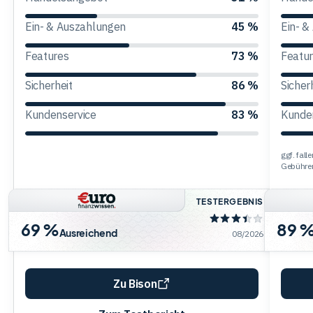
Ein- & Auszahlungen
45 %
Ein- &
Trading
Features
73 %
Featu
Rohstoffe
Sicherheit
86 %
Sicher
Kundenservice
83 %
Kunde
Finanzen
ggf. fal
Gebühre
Anleihen
TESTERGEBNIS
69 %
89 
Ausreichend
08/2026
Zu Bison