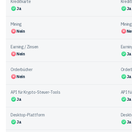
Kreditkarte
Kredit
Ja
Ja
Mining
Mining
Nein
Ne
Earning / Zinsen
Earnin
Nein
Ja
Orderbücher
Order
Nein
Ja
API für Krypto-Steuer-Tools
API fü
Ja
Ja
Desktop-Plattform
Deskt
Ja
Ja