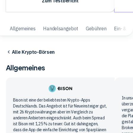
Zum Testbericht
Allgemeines
Handelsangebot
Gebühren
Ein- & A
Alle Krypto-Börsen
Allgemeines
Bitp
In uns
Bison
Bison ist eine der beliebtesten Krypto-Apps
überze
Deutschlands. Das Angebot ist für Neueinsteiger gut,
App
verga
mit 26 Kryptowährungen aber im Vergleich zu
die Pl
anderen Anbietern eingeschränkt. Auch beim Spread
gestal
ist Bison mit 1,25 % zu teuer. Gut ist dahingegen,
Broker
dass die App die einfache Einrichtung von Sparplänen