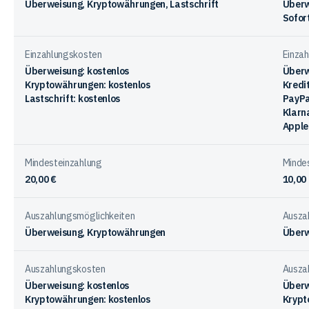
Überweisung, Kryptowährungen, Lastschrift
Überw
Sofor
Einzahlungskosten
Einza
Überweisung: kostenlos
Überw
Kryptowährungen: kostenlos
Kredi
Lastschrift: kostenlos
PayPa
Klarn
Apple
Mindesteinzahlung
Minde
20,00 €
10,00
Auszahlungsmöglichkeiten
Ausza
Überweisung, Kryptowährungen
Überw
Auszahlungskosten
Ausza
Überweisung: kostenlos
Überw
Kryptowährungen: kostenlos
Krypt