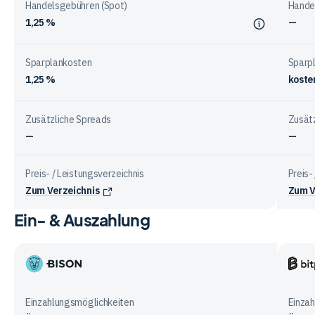
Anbietern
Handelsgebühren (Spot)
Hande
1,25 %
—
Sparplankosten
Sparp
1,25 %
koste
Zusätzliche Spreads
Zusät
—
—
Preis- / Leistungsverzeichnis
Preis-
Zum Verzeichnis
Zum V
Ein- & Auszahlung
Vergleichstabelle
zu
Gebühren
bei
Bison
Bitpa
den
App
Anbietern
Einzahlungsmöglichkeiten
Einza