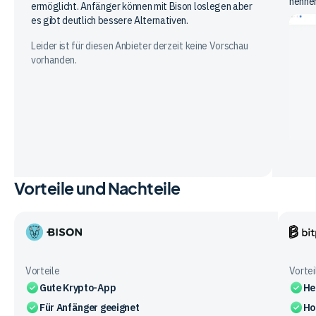
nenne
ermöglicht. Anfänger können mit Bison loslegen aber
es gibt deutlich bessere Alternativen.
Leider ist für diesen Anbieter derzeit keine Vorschau
vorhanden.
Vorteile und Nachteile
Bison
Bitpa
App
Vorteile
Vortei
Gute Krypto-App
He
Für Anfänger geeignet
Ho