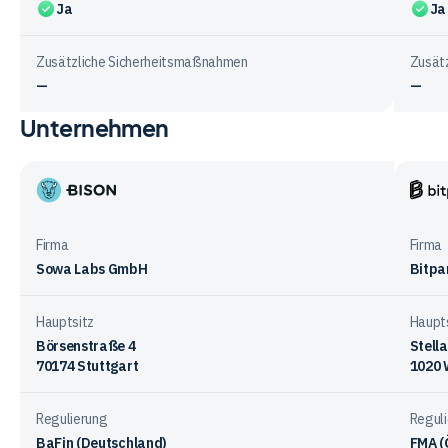
Ja
Ja
Zusätzliche Sicherheitsmaßnahmen
Zusät
—
—
Unternehmen
Vergleichstabelle
zur
Sicherheit
bei
Bison
Bitpa
den
App
Anbietern
Firma
Firma
Sowa Labs GmbH
Bitp
Hauptsitz
Haupt
Börsenstraße 4
Stell
70174 Stuttgart
1020 
Regulierung
Regul
BaFin (Deutschland)
FMA (