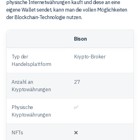
physische Internetwährungen kauft und diese an eine
eigene Wallet sendet, kann man die vollen Möglichkeiten
der Blockchain-Technologie nutzen.
Bison
B
Typ der
Krypto-Broker
K
Handelsplattform
Anzahl an
27
Ü
Kryptowährungen
Physische
✅
Kryptowährungen
NFTs
❌