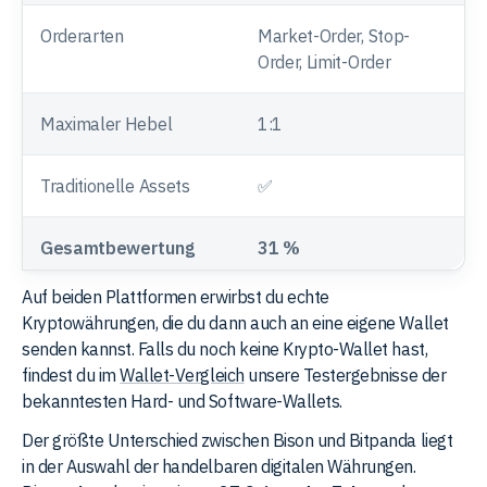
Orderarten
Market-Order, Stop-
L
Order, Limit-Order
O
Maximaler Hebel
1:1
2
Traditionelle Assets
✅
Gesamtbewertung
31 %
9
Auf beiden Plattformen erwirbst du echte
Kryptowährungen, die du dann auch an eine eigene Wallet
senden kannst. Falls du noch keine Krypto-Wallet hast,
findest du im
Wallet-Vergleich
unsere Testergebnisse der
bekanntesten Hard- und Software-Wallets.
Der größte Unterschied zwischen Bison und Bitpanda liegt
in der Auswahl der handelbaren digitalen Währungen.