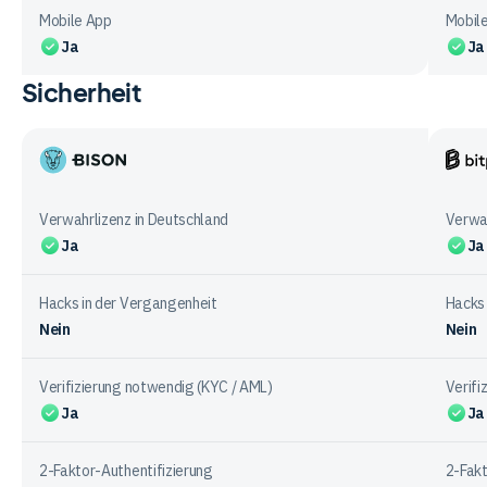
Mobile App
Mobil
Ja
Ja
Sicherheit
Vergleichstabelle
zu
Funktionen
bei
Bison
Bitpa
den
App
Anbietern
Verwahrlizenz in Deutschland
Verwah
Ja
Ja
Hacks in der Vergangenheit
Hacks 
Nein
Nein
Verifizierung notwendig (KYC / AML)
Verifi
Ja
Ja
2-Faktor-Authentifizierung
2-Fakt