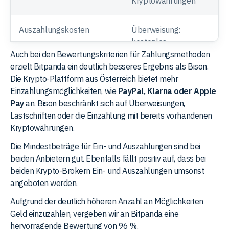
Kryptowährungen
Auszahlungskosten
Überweisung:
kostenlos
Auch bei den Bewertungskriterien für Zahlungsmethoden
Kryptowährungen:
erzielt Bitpanda ein deutlich besseres Ergebnis als Bison.
kostenlos
Die Krypto-Plattform aus Österreich bietet mehr
Einzahlungsmöglichkeiten, wie
PayPal, Klarna oder Apple
Mindestauszahlung
1,00 €
Pay
an. Bison beschränkt sich auf Überweisungen,
Lastschriften oder die Einzahlung mit bereits vorhandenen
Gesamtbewertung
45 %
Kryptowährungen.
Die Mindestbeträge für Ein- und Auszahlungen sind bei
beiden Anbietern gut. Ebenfalls fällt positiv auf, dass bei
beiden Krypto-Brokern Ein- und Auszahlungen umsonst
angeboten werden.
Aufgrund der deutlich höheren Anzahl an Möglichkeiten
Geld einzuzahlen, vergeben wir an Bitpanda eine
hervorragende Bewertung von 96 %.