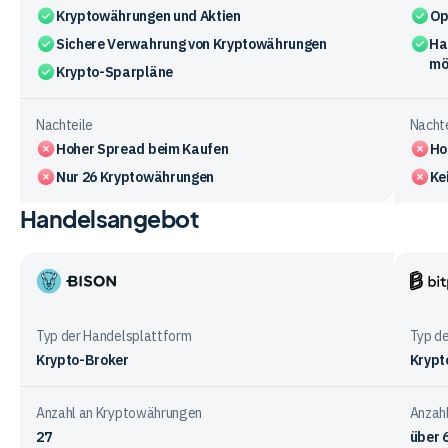
Kryptowährungen und Aktien
Op
Sichere Verwahrung von Kryptowährungen
Ha
mö
Krypto-Sparpläne
Nachteile
Nachte
Hoher Spread beim Kaufen
Ho
Nur 26 Kryptowährungen
Ke
Handelsangebot
Vergleichstabelle
zu
den
Vorteile
Bison
Bitpa
und
App
Nachteile
Typ der Handelsplattform
Typ d
der
Krypto-Broker
Krypt
Anbieter
Anzahl an Kryptowährungen
Anzah
27
über 