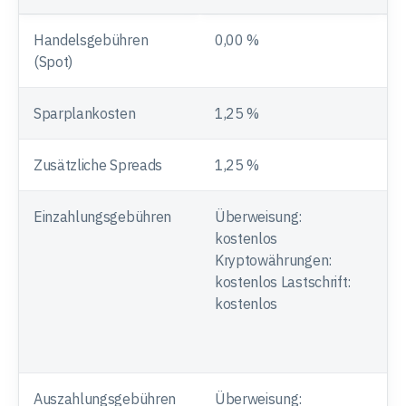
Handelsgebühren
0,00 %
1
(Spot)
Sparplankosten
1,25 %
K
Zusätzliche Spreads
1,25 %
-
Einzahlungsgebühren
Überweisung:
Ü
kostenlos
k
Kryptowährungen:
k
kostenlos Lastschrift:
k
kostenlos
S
k
k
Auszahlungsgebühren
Überweisung:
Ü