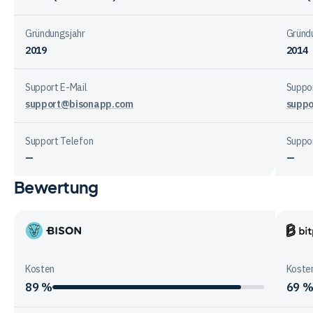
Gründungsjahr
Gründ
2019
2014
Support E-Mail
Suppor
support@bisonapp.com
supp
Support Telefon
Suppo
—
—
Bewertung
Vergleichstabelle
zur
Unternehmensstruktur
der
Bison
Bitpa
Anbieter
App
Kosten
Koste
89 %
69 