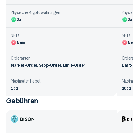
Physische Kryptowährungen
Physi
Ja
Ja
NFTs
NFTs
Nein
Ne
Orderarten
Order
Market-Order, Stop-Order, Limit-Order
Limit
Maximaler Hebel
Maxim
1 : 1
10 : 1
Gebühren
Vergleichstabelle
zum
Handelsangebot
bei
Bison
Bitpa
den
App