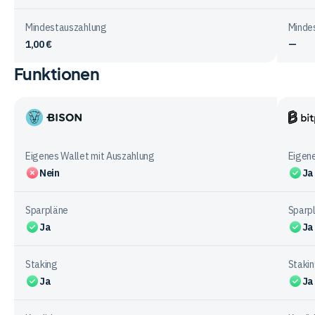
Mindestauszahlung
Minde
1,00 €
—
Funktionen
Vergleichstabelle
zur
Ein-
&
Bison
Bitpa
Auszahlung
App
bei
Eigenes Wallet mit Auszahlung
Eigene
den
Nein
Ja
Anbietern
Sparpläne
Sparp
Ja
Ja
Staking
Staki
Ja
Ja