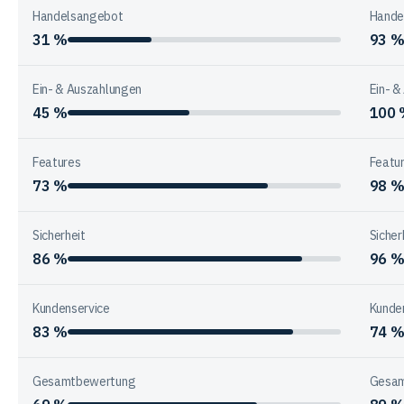
Handelsangebot
Hande
31 %
93 
Ein- & Auszahlungen
Ein- &
45 %
100
Features
Featu
73 %
98 
Sicherheit
Sicher
86 %
96 
Kundenservice
Kunde
83 %
74 
Gesamtbewertung
Gesam