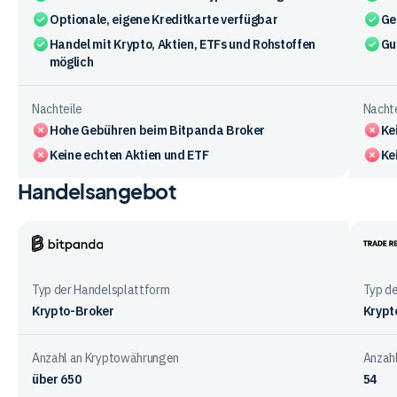
Optionale, eigene Kreditkarte verfügbar
Ge
Handel mit Krypto, Aktien, ETFs und Rohstoffen
Gu
möglich
Nachteile
Nachte
Hohe Gebühren beim Bitpanda Broker
Ke
Keine echten Aktien und ETF
Ke
Handelsangebot
Vergleichstabelle
zu
den
Vorteile
Bitpanda
Trade
und
Repub
Typ der Handelsplattform
Typ d
Nachteile
Krypto-Broker
Krypt
der
Anbieter
Anzahl an Kryptowährungen
Anzah
über 650
54