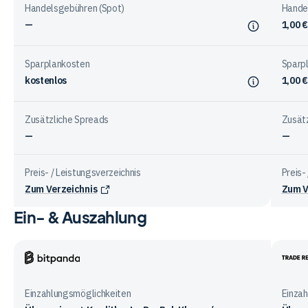
Handelsgebühren (Spot)
Hande
Anbietern
—
1,00 €
Sparplankosten
Sparp
kostenlos
1,00 €
Zusätzliche Spreads
Zusät
—
—
Preis- / Leistungsverzeichnis
Preis-
Zum Verzeichnis
Zum V
Ein- & Auszahlung
Vergleichstabelle
zu
Gebühren
bei
Bitpanda
Trade
den
Repub
Einzahlungsmöglichkeiten
Einza
Anbietern