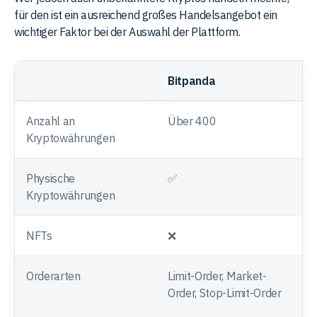
für den ist ein ausreichend großes Handelsangebot ein
wichtiger Faktor bei der Auswahl der Plattform.
Bitpanda
T
Anzahl an
Über 400
5
Kryptowährungen
Physische
✅
Kryptowährungen
NFTs
❌
Orderarten
Limit-Order, Market-
M
Order, Stop-Limit-Order
O
D