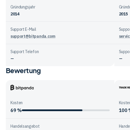
Gründungsjahr
Gründ
2014
2015
Support E-Mail
Suppor
support@bitpanda.com
servi
Support Telefon
Suppo
—
—
Bewertung
Vergleichstabelle
zur
Unternehmensstruktur
der
Bitpanda
Trade
Anbieter
Repub
Kosten
Koste
69 %
100
Handelsangebot
Hande