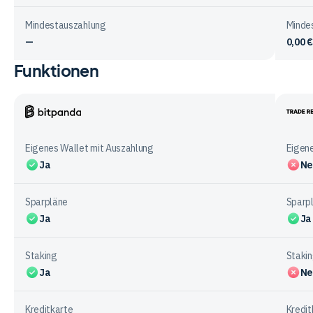
Mindestauszahlung
Minde
—
0,00 €
Funktionen
Vergleichstabelle
zur
Ein-
&
Bitpanda
Trade
Auszahlung
Repub
Eigenes Wallet mit Auszahlung
Eigene
bei
Ja
Ne
den
Anbietern
Sparpläne
Sparp
Ja
Ja
Staking
Staki
Ja
Ne
Kreditkarte
Kredit