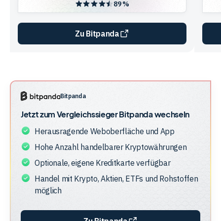
89 %
Zu Bitpanda
Vergleichstabelle
zur
Unternehmensstruktur
der
Bitpanda
Anbieter
Jetzt zum Vergleichssieger
Bitpanda
wechseln
Herausragende Weboberfläche und App
Hohe Anzahl handelbarer Kryptowährungen
Optionale, eigene Kreditkarte verfügbar
Handel mit Krypto, Aktien, ETFs und Rohstoffen
möglich
Zu Bitpanda