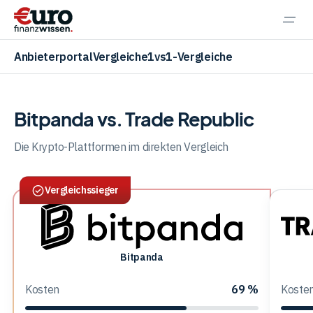
Navi
einb
Anbieterportal
Vergleiche
1vs1-Vergleiche
Bitpanda vs. Trade Republic
Aktien
Die Krypto-Plattformen im direkten Vergleich
Vergleichssieger
ETF
Krypto
Bitpanda
Bitpanda
Trade
Republ
Kosten
69 %
Koste
-
Banking
Krypt