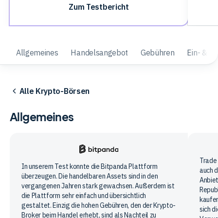
Zum Testbericht
Allgemeines
Handelsangebot
Gebühren
Ein- & A
Alle Krypto-Börsen
Allgemeines
Trad
Trade 
Bitpanda
In unserem Test konnte die Bitpanda Plattform
auch d
Repub
überzeugen. Die handelbaren Assets sind in den
Anbiet
vergangenen Jahren stark gewachsen. Außerdem ist
Republ
die Plattform sehr einfach und übersichtlich
kaufen
gestaltet. Einzig die hohen Gebühren, den der Krypto-
sich d
Broker beim Handel erhebt, sind als Nachteil zu