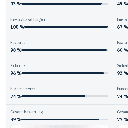
93 %
45 
Ein- & Auszahlungen
Ein- &
100 %
67 
Features
Featu
98 %
60 
Sicherheit
Sicher
96 %
92 
Kundenservice
Kunde
74 %
74 
Gesamtbewertung
Gesam
89 %
77 