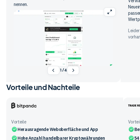
Verwah
nennen.
Neuein
passen
Wertpa
Leider
vorha
1
/
4
Vorteile und Nachteile
Bitpanda
Trade
Repub
Vorteile
Vortei
Herausragende Weboberfläche und App
Be
Hohe Anzahl handelbarer Kryptowährungen
54