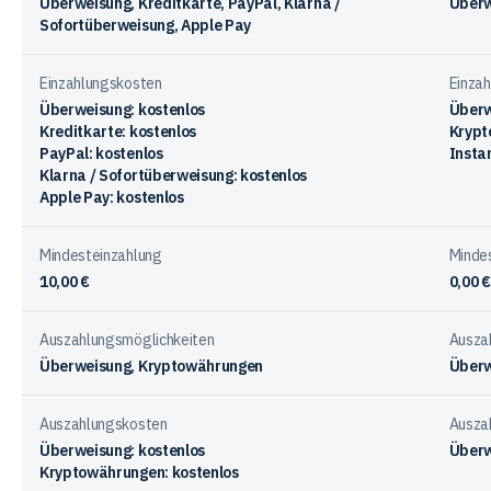
Überweisung, Kreditkarte, PayPal, Klarna /
Überw
Sofortüberweisung, Apple Pay
Einzahlungskosten
Einza
Überweisung: kostenlos
Überw
Kreditkarte: kostenlos
Krypt
PayPal: kostenlos
Instan
Klarna / Sofortüberweisung: kostenlos
Apple Pay: kostenlos
Mindesteinzahlung
Minde
10,00 €
0,00 €
Auszahlungsmöglichkeiten
Ausza
Überweisung, Kryptowährungen
Überw
Auszahlungskosten
Ausza
Überweisung: kostenlos
Überw
Kryptowährungen: kostenlos