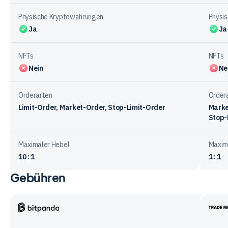
Physische Kryptowährungen
Physi
Ja
Ja
NFTs
NFTs
Nein
Ne
Orderarten
Order
Limit-Order, Market-Order, Stop-Limit-Order
Marke
Stop-
Maximaler Hebel
Maxim
10 : 1
1 : 1
Gebühren
Vergleichstabelle
zum
Handelsangebot
bei
Bitpanda
Trade
den
Repub