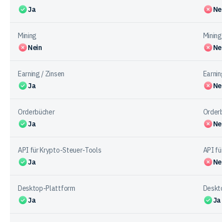
Ja
Ne
Mining
Mining
Nein
Ne
Earning / Zinsen
Earnin
Ja
Ne
Orderbücher
Order
Ja
Ne
API für Krypto-Steuer-Tools
API fü
Ja
Ne
Desktop-Plattform
Deskt
Ja
Ja