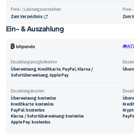
Preis- / Leistungsverzeichnis
Preis-
Zum Verzeichnis
Zum V
Ein- & Auszahlung
Vergleichstabelle
zu
Gebühren
bei
Bitpanda
Krake
den
Einzahlungsmöglichkeiten
Einza
Anbietern
Überweisung, Kreditkarte, PayPal, Klarna /
Überw
Sofortüberweisung, Apple Pay
Einzahlungskosten
Einza
Überweisung: kostenlos
Überw
Kreditkarte: kostenlos
Kredit
PayPal: kostenlos
Krypt
Klarna / Sofortüberweisung: kostenlos
PayPa
Apple Pay: kostenlos