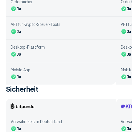
Orderbücher
Order
Ja
Ja
API für Krypto-Steuer-Tools
API fü
Ja
Ja
Desktop-Plattform
Deskt
Ja
Ja
Mobile App
Mobil
Ja
Ja
Sicherheit
Vergleichstabelle
zu
Funktionen
bei
Bitpanda
Krake
den
Verwahrlizenz in Deutschland
Verwah
Anbietern
Ja
Ja