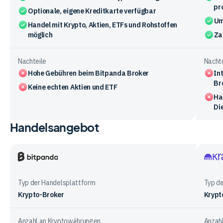
pr
Optionale, eigene Kreditkarte verfügbar
Um
Handel mit Krypto, Aktien, ETFs und Rohstoffen
möglich
Za
Nachteile
Nachte
Hohe Gebühren beim Bitpanda Broker
In
Br
Keine echten Aktien und ETF
Ha
Di
Handelsangebot
Vergleichstabelle
zu
den
Vorteile
Bitpanda
Krake
und
Typ der Handelsplattform
Typ d
Nachteile
Krypto-Broker
Krypt
der
Anbieter
Anzahl an Kryptowährungen
Anzah