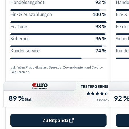
Handelsangebot
93 %
Hande
Trading
Ein- & Auszahlungen
100 %
Ein- &
Features
98 %
Featu
Rohstoffe
Sicherheit
96 %
Sicher
Kundenservice
74 %
Kunde
Finanzen
ggf. fallen Produktkosten, Spreads, Zuwendungen und Crypto-
Anleihen
Gebühren an
TESTERGEBNIS
89 %
92 
Gut
08/2026
Zu Bitpanda