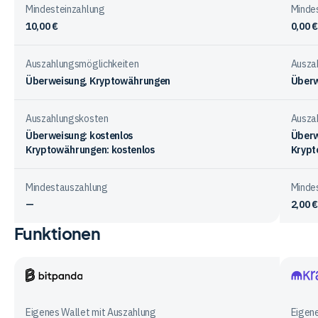
Mindesteinzahlung
Minde
10,00 €
0,00 €
Auszahlungsmöglichkeiten
Ausza
Überweisung, Kryptowährungen
Überw
Auszahlungskosten
Ausza
Überweisung: kostenlos
Überw
Kryptowährungen: kostenlos
Krypt
Mindestauszahlung
Minde
—
2,00 €
Funktionen
Vergleichstabelle
zur
Ein-
&
Bitpanda
Krake
Auszahlung
Eigenes Wallet mit Auszahlung
Eigene
bei