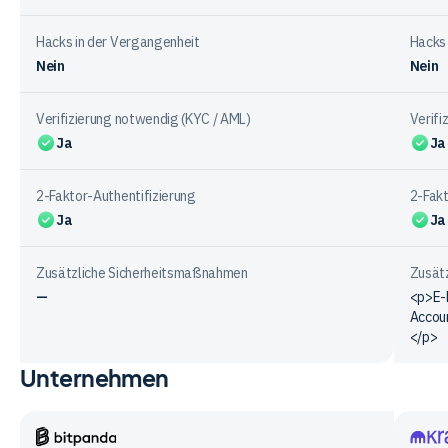
Hacks in der Vergangenheit
Hacks 
Nein
Nein
Verifizierung notwendig (KYC / AML)
Verifi
Ja
Ja
2-Faktor-Authentifizierung
2-Fakt
Ja
Ja
Zusätzliche Sicherheitsmaßnahmen
Zusät
—
<p>E-
Accoun
</p>
Unternehmen
Vergleichstabelle
zur
Sicherheit
bei