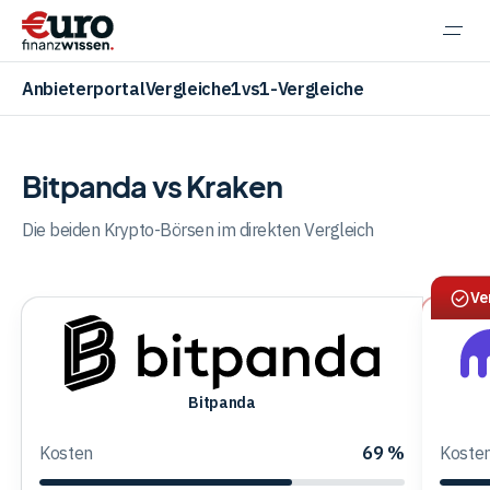
Navi
einb
Anbieterportal
Vergleiche
1vs1-Vergleiche
Bitpanda vs Kraken
Aktien
Die beiden Krypto-Börsen im direkten Vergleich
Ve
ETF
Krypto
Bitpanda
Bitpanda
Kra
Pro
Kosten
69 %
Koste
Banking