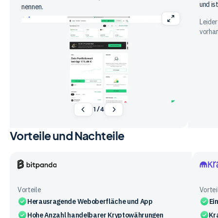
und is
nennen.
Leider
vorha
1
/
4
Vorteile und Nachteile
Bitpanda
Krake
Vorteile
Vortei
Herausragende Weboberfläche und App
Ei
Hohe Anzahl handelbarer Kryptowährungen
Kr