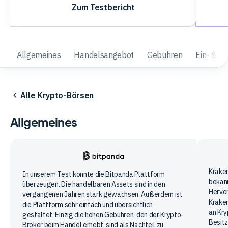
Zum Testbericht
Allgemeines
Handelsangebot
Gebühren
Ein- & A
Alle Krypto-Börsen
Allgemeines
Krak
Kraken
Bitpanda
In unserem Test konnte die Bitpanda Plattform
bekan
überzeugen. Die handelbaren Assets sind in den
Hervor
vergangenen Jahren stark gewachsen. Außerdem ist
Krake
die Plattform sehr einfach und übersichtlich
an Kry
gestaltet. Einzig die hohen Gebühren, den der Krypto-
Besitz
Broker beim Handel erhebt, sind als Nachteil zu