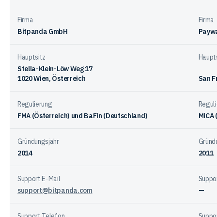
Bitpanda
Krake
den
Firma
Firma
Anbietern
Bitpanda GmbH
Paywa
Hauptsitz
Haupt
Stella-Klein-Löw Weg 17
1020 Wien, Österreich
San F
Regulierung
Regul
FMA (Österreich) und BaFin (Deutschland)
MiCA 
Gründungsjahr
Gründ
2014
2011
Support E-Mail
Suppor
support@bitpanda.com
—
Support Telefon
Suppo