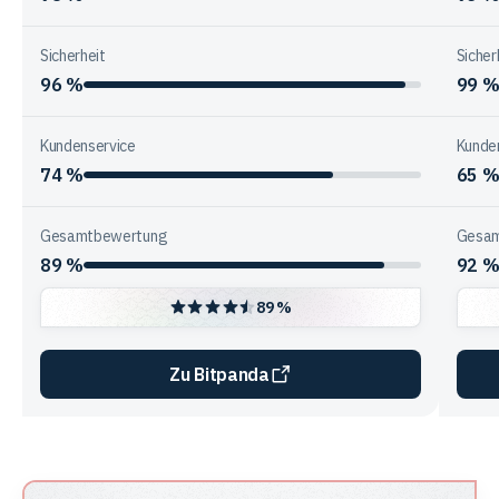
Sicherheit
Sicher
96 %
99 
Kundenservice
Kunde
74 %
65 
Gesamtbewertung
Gesam
89 %
92 
89 %
Zu Bitpanda
Vergleichstabelle
zur
Unternehmensstruktur