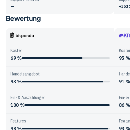
—
+353 
Bewertung
Vergleichstabelle
zur
Unternehmensstruktur
der
Bitpanda
Krake
Anbieter
Kosten
Koste
69 %
95 
Handelsangebot
Hande
93 %
91 
Ein- & Auszahlungen
Ein- &
100 %
86 
Features
Featu
98 %
93 