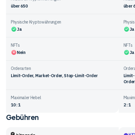
über 650
über 
Physische Kryptowährungen
Physi
Ja
Ja
NFTs
NFTs
Nein
Ja
Orderarten
Order
Limit-Order, Market-Order, Stop-Limit-Order
Limit
Order
Maximaler Hebel
Maxim
10 : 1
2 : 1
Gebühren
Vergleichstabelle
zum
Handelsangebot