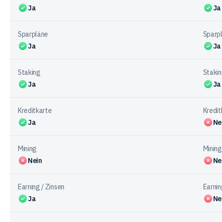
Ja
Ja
den
Anbietern
Sparpläne
Sparp
Ja
Ja
Staking
Staki
Ja
Ja
Kreditkarte
Kredit
Ja
Ne
Mining
Mining
Nein
Ne
Earning / Zinsen
Earnin
Ja
Ne