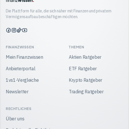
Die Plattform für alle, die sich näher mit Finanzen und privatem
Vermögensaufbau beschäftigen möchten.
Finanzwissen
Finanzwissen
Finanzwissen
Finanzwissen
auf
auf
auf
auf
Facebook
Instagram
TikTok
YouTube
FINANZWISSEN
THEMEN
Mein Finanzwissen
Aktien Ratgeber
Anbieterportal
ETF Ratgeber
1vs1-Vergleiche
Krypto Ratgeber
Newsletter
Trading Ratgeber
RECHTLICHES
Über uns