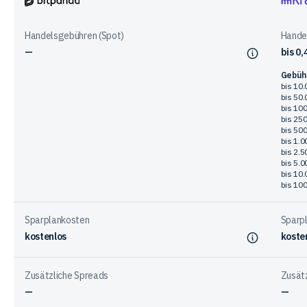
bei
Bitpanda
Krake
den
Handelsgebühren (Spot)
Hande
Anbietern
—
bis 0
Gebühr
bis 10.
bis 50.
bis 100
bis 250
bis 500
bis 1.0
bis 2.5
bis 5.0
bis 10.
bis 100
Sparplankosten
Sparp
kostenlos
koste
Zusätzliche Spreads
Zusät
—
—