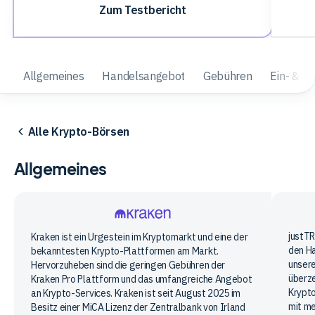
Zum Testbericht
Allgemeines
Handelsangebot
Gebühren
Ein- & A
Alle Krypto-Börsen
Allgemeines
just
justTR
Kraken
Kraken ist ein Urgestein im Kryptomarkt und eine der
den H
bekanntesten Krypto-Plattformen am Markt.
unsere
Hervorzuheben sind die geringen Gebühren der
überze
Kraken Pro Plattform und das umfangreiche Angebot
Krypto
an Krypto-Services. Kraken ist seit August 2025 im
mit me
Besitz einer MiCA Lizenz der Zentralbank von Irland