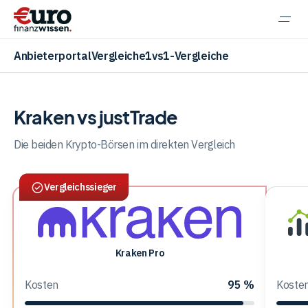
Navi
einb
Anbieterportal
Vergleiche
1vs1-Vergleiche
Kraken vs justTrade
Aktien
Die beiden Krypto-Börsen im direkten Vergleich
Vergleichssieger
ETF
Krypto
Kraken
Kraken Pro
jus
Pro
Kosten
95 %
Koste
Banking