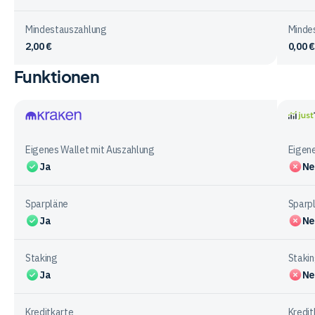
Mindestauszahlung
Minde
2,00 €
0,00 €
Funktionen
Vergleichstabelle
zur
Ein-
&
Kraken
justT
Auszahlung
Eigenes Wallet mit Auszahlung
Eigene
bei
Ja
Ne
den
Anbietern
Sparpläne
Sparp
Ja
Ne
Staking
Staki
Ja
Ne
Kreditkarte
Kredit