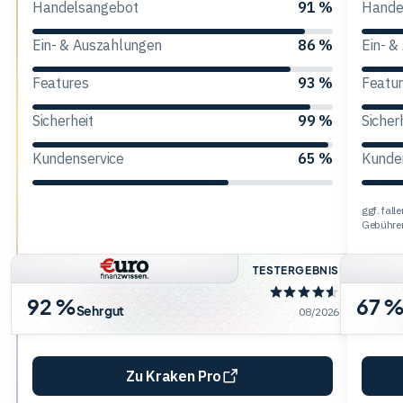
Handelsangebot
91 %
Hande
Trading
Ein- & Auszahlungen
86 %
Ein- &
Features
93 %
Featu
Rohstoffe
Sicherheit
99 %
Sicher
Kundenservice
65 %
Kunde
Finanzen
ggf. fal
Anleihen
Gebühre
TESTERGEBNIS
92 %
67 
Sehr gut
08/2026
Zu Kraken Pro