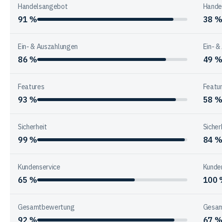
Handelsangebot
Hande
91 %
38 
Ein- & Auszahlungen
Ein- &
86 %
49 
Features
Featu
93 %
58 
Sicherheit
Sicher
99 %
84 
Kundenservice
Kunde
65 %
100
Gesamtbewertung
Gesam
92 %
67 