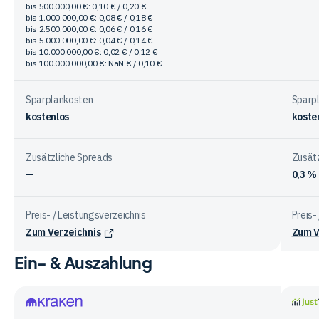
bis 500.000,00 €: 0,10 € / 0,20 €
bis 1.000.000,00 €: 0,08 € / 0,18 €
bis 2.500.000,00 €: 0,06 € / 0,16 €
bis 5.000.000,00 €: 0,04 € / 0,14 €
bis 10.000.000,00 €: 0,02 € / 0,12 €
bis 100.000.000,00 €: NaN € / 0,10 €
Sparplankosten
Sparp
kostenlos
koste
Zusätzliche Spreads
Zusät
—
0,3 %
Preis- / Leistungsverzeichnis
Preis-
Zum Verzeichnis
Zum V
Ein- & Auszahlung
Vergleichstabelle
zu
Gebühren
bei
Kraken
justT