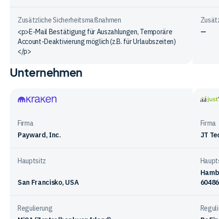
Zusätzliche Sicherheitsmaßnahmen
Zusät
<p>E-Mail Bestätigung für Auszahlungen, Temporäre
—
Account-Deaktivierung möglich (z.B. für Urlaubszeiten)
</p>
Unternehmen
Vergleichstabelle
zur
Sicherheit
bei
Kraken
justT
den
Firma
Firma
Anbietern
Payward, Inc.
JT Te
Hauptsitz
Haupt
Hambu
San Francisko, USA
60486
Regulierung
Regul