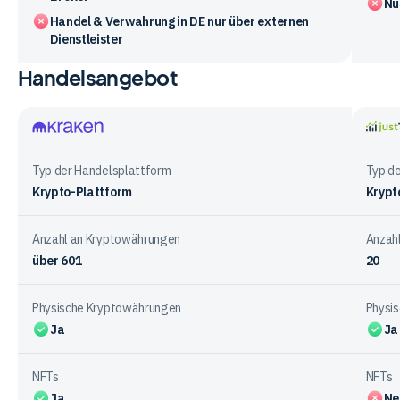
Nu
Handel & Verwahrung in DE nur über externen
Dienstleister
Handelsangebot
Vergleichstabelle
zu
den
Vorteile
Kraken
justT
und
Typ der Handelsplattform
Typ d
Nachteile
Krypto-Plattform
Krypt
der
Anbieter
Anzahl an Kryptowährungen
Anzah
über 601
20
Physische Kryptowährungen
Physi
Ja
Ja
NFTs
NFTs
Ja
Ne