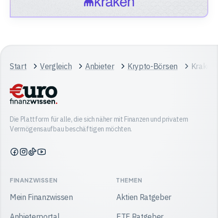
Start
Vergleich
Anbieter
Krypto-Börsen
Kraken 
Die Plattform für alle, die sich näher mit Finanzen und privatem
Vermögensaufbau beschäftigen möchten.
Finanzwissen
Finanzwissen
Finanzwissen
Finanzwissen
auf
auf
auf
auf
Facebook
Instagram
TikTok
YouTube
FINANZWISSEN
THEMEN
Mein Finanzwissen
Aktien Ratgeber
Anbieterportal
ETF Ratgeber