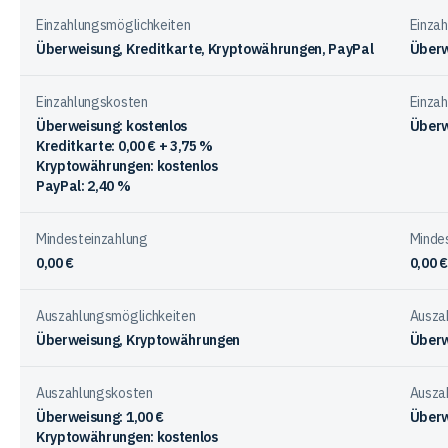
den
Einzahlungsmöglichkeiten
Einza
Anbietern
Überweisung, Kreditkarte, Kryptowährungen, PayPal
Überw
Einzahlungskosten
Einza
Überweisung: kostenlos
Überw
Kreditkarte: 0,00 € + 3,75 %
Kryptowährungen: kostenlos
PayPal: 2,40 %
Mindesteinzahlung
Minde
0,00 €
0,00 €
Auszahlungsmöglichkeiten
Ausza
Überweisung, Kryptowährungen
Überw
Auszahlungskosten
Ausza
Überweisung: 1,00 €
Überw
Kryptowährungen: kostenlos