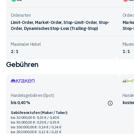
Orderarten
Order
Limit-Order, Market-Order, Stop-Limit-Order, Stop-
Marke
Order, Dynamisches Stop-Loss (Trailing-Stop)
Stop-
Maximaler Hebel
Maxim
2 : 1
1 : 1
Gebühren
Vergleichstabelle
zum
Handelsangebot
bei
Kraken
justT
den
Handelsgebühren (Spot)
Hande
Anbietern
bis 0,40 %
koste
Gebührenstufen (Maker / Taker):
bis 10.000,00 €: 0,25 € / 0,40 €
bis 50.000,00 €: 0,20 € / 0,35 €
bis 100.000,00 €: 0,14 € / 0,24 €
bis 250.000,00 €: 0,12 € / 0,22 €