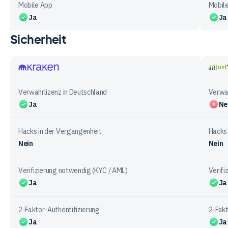
Mobile App
Mobil
Ja
Ja
Sicherheit
Vergleichstabelle
zu
Funktionen
bei
Kraken
justT
den
Verwahrlizenz in Deutschland
Verwah
Anbietern
Ja
Ne
Hacks in der Vergangenheit
Hacks 
Nein
Nein
Verifizierung notwendig (KYC / AML)
Verifi
Ja
Ja
2-Faktor-Authentifizierung
2-Fakt
Ja
Ja