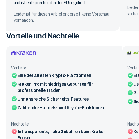
und ist entsprechend in der EU reguliert.
Leider
vorha
Leider ist für diesen Anbieter derzeit keine Vorschau
vorhanden.
Vorteile und Nachteile
Kraken
justT
Vorteile
Vortei
Eine der ältesten Krypto-Plattformen
Er
Kraken Pro mit niedrigen Gebühren für
Ge
professionelle Trader
Gü
Umfangreiche Sicherheits-Features
Si
Zahlreiche Handels- und Krypto-Funktionen
Nachteile
Nachte
Intransparente, hohe Gebühren beim Kraken
Ke
Broker