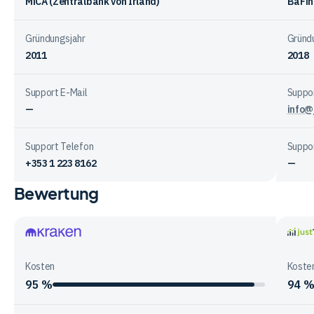
MiCA (Zentralbank von Irland)
BaFin
Gründungsjahr
Gründ
2011
2018
Support E-Mail
Suppor
—
info@
Support Telefon
Suppo
+353 1 223 8162
—
Bewertung
Vergleichstabelle
zur
Unternehmensstruktur
der
Kraken
justT
Anbieter
Kosten
Koste
95 %
94 