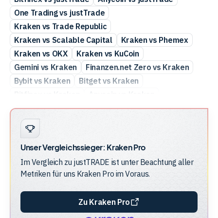
One Trading vs justTrade
Kraken vs Trade Republic
Kraken vs Scalable Capital
Kraken vs Phemex
Kraken vs OKX
Kraken vs KuCoin
Gemini vs Kraken
Finanzen.net Zero vs Kraken
Bybit vs Kraken
Bitget vs Kraken
Bitfinex vs Kraken
Anycoin vs Kraken
Crypto.com vs justTrade
Coinbase vs justTrade
BSDEX vs justTrade
Bitvavo vs justTrade
Bitstamp vs justTrade
Bitpanda vs justTrade
Unser Vergleichssieger:
Kraken Pro
Bison vs justTrade
Binance vs justTrade
Im Vergleich zu
justTRADE
ist unter Beachtung aller
Binance vs Kraken
Bison vs Kraken
Metriken für uns
Kraken Pro
im Voraus.
Bitpanda vs Kraken
Bitstamp vs Kraken
BSDEX vs Kraken
Coinbase vs Kraken
Zu Kraken Pro
Kraken vs One Trading
Crypto.com vs Kraken