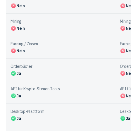
Nein
Ne
Mining
Mining
Nein
Ne
Earning / Zinsen
Earnin
Nein
Ne
Orderbücher
Order
Ja
Ne
API für Krypto-Steuer-Tools
API fü
Ja
Ne
Desktop-Plattform
Deskt
Ja
Ja