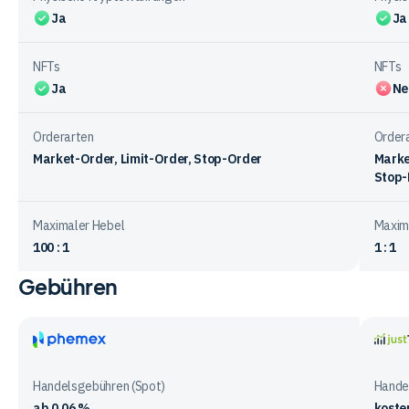
Ja
Ja
NFTs
NFTs
Ja
Ne
Orderarten
Order
Market-Order, Limit-Order, Stop-Order
Marke
Stop-
Maximaler Hebel
Maxim
100 : 1
1 : 1
Gebühren
Vergleichstabelle
zum
Handelsangebot
bei
Phemex
justT
den
Handelsgebühren (Spot)
Hande
Anbietern
ab 0,06 %
koste