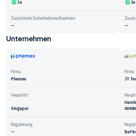
Ja
Ja
Zusätzliche Sicherheitsmaßnahmen
Zusät
—
—
Unternehmen
Vergleichstabelle
zur
Sicherheit
bei
Phemex
justT
den
Firma
Firma
Anbietern
Phemex
JT Te
Hauptsitz
Haupt
Hambu
Singapur
60486
Regulierung
Regul
—
BaFin