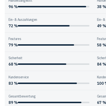
Handelsangebot
Hande
96 %
38 
Ein- & Auszahlungen
Ein- &
72 %
49 
Features
Featu
79 %
58 
Sicherheit
Sicher
68 %
84 
Kundenservice
Kunde
83 %
100
Gesamtbewertung
Gesam
89 %
67 