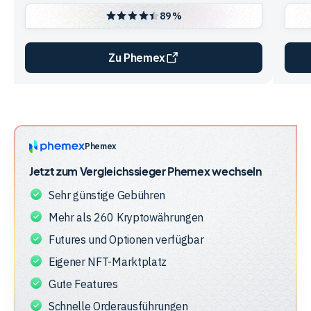
89 %
Zu Phemex
Vergleichstabelle
zur
Unternehmensstruktur
der
Phemex
Anbieter
Jetzt zum Vergleichssieger
Phemex
wechseln
Sehr günstige Gebühren
Mehr als 260 Kryptowährungen
Futures und Optionen verfügbar
Eigener NFT-Marktplatz
Gute Features
Schnelle Orderausführungen