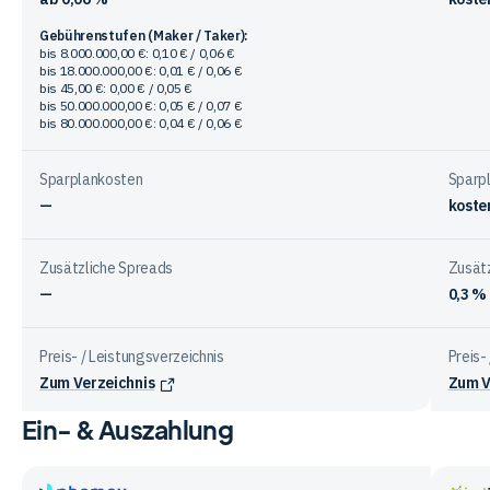
Gebührenstufen (Maker / Taker):
bis 8.000.000,00 €: 0,10 € / 0,06 €
bis 18.000.000,00 €: 0,01 € / 0,06 €
bis 45,00 €: 0,00 € / 0,05 €
bis 50.000.000,00 €: 0,05 € / 0,07 €
bis 80.000.000,00 €: 0,04 € / 0,06 €
Sparplankosten
Sparp
—
koste
Zusätzliche Spreads
Zusät
—
0,3 %
Preis- / Leistungsverzeichnis
Preis-
Zum Verzeichnis
Zum V
Ein- & Auszahlung
Vergleichstabelle
zu
Gebühren