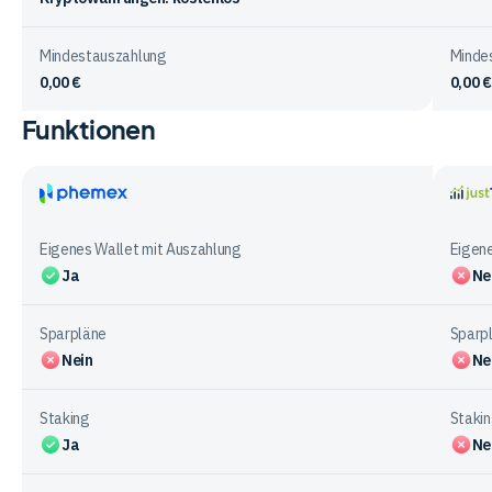
Mindestauszahlung
Minde
0,00 €
0,00 €
Funktionen
Vergleichstabelle
zur
Ein-
&
Phemex
justT
Auszahlung
Eigenes Wallet mit Auszahlung
Eigene
bei
Ja
Ne
den
Anbietern
Sparpläne
Sparp
Nein
Ne
Staking
Staki
Ja
Ne