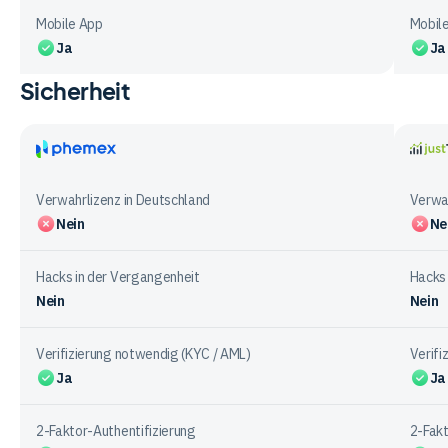
Mobile App
Mobil
Ja
Ja
Sicherheit
Vergleichstabelle
zu
Funktionen
bei
Phemex
justT
den
Verwahrlizenz in Deutschland
Verwah
Anbietern
Nein
Ne
Hacks in der Vergangenheit
Hacks 
Nein
Nein
Verifizierung notwendig (KYC / AML)
Verifi
Ja
Ja
2-Faktor-Authentifizierung
2-Fakt