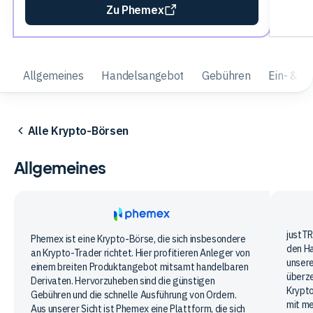
Zu Phemex
Allgemeines
Handelsangebot
Gebühren
Ein- & A
Alle Krypto-Börsen
Allgemeines
just
justTR
Phemex
Phemex ist eine Krypto-Börse, die sich insbesondere
den H
an Krypto-Trader richtet. Hier profitieren Anleger von
unsere
einem breiten Produktangebot mitsamt handelbaren
überze
Derivaten. Hervorzuheben sind die günstigen
Krypto
Gebühren und die schnelle Ausführung von Ordern.
mit me
Aus unserer Sicht ist Phemex eine Plattform, die sich