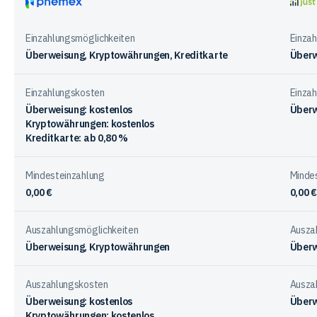
bei
Phemex
justT
den
Einzahlungsmöglichkeiten
Einza
Anbietern
Überweisung, Kryptowährungen, Kreditkarte
Überw
Einzahlungskosten
Einza
Überweisung: kostenlos
Überw
Kryptowährungen: kostenlos
Kreditkarte: ab 0,80 %
Mindesteinzahlung
Minde
0,00 €
0,00 €
Auszahlungsmöglichkeiten
Ausza
Überweisung, Kryptowährungen
Überw
Auszahlungskosten
Ausza
Überweisung: kostenlos
Überw
Kryptowährungen: kostenlos