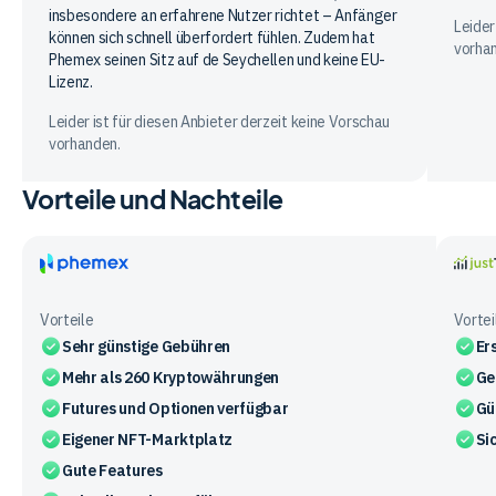
insbesondere an erfahrene Nutzer richtet – Anfänger
Leider
können sich schnell überfordert fühlen. Zudem hat
vorha
Phemex seinen Sitz auf de Seychellen und keine EU-
Lizenz.
Leider ist für diesen Anbieter derzeit keine Vorschau
vorhanden.
Vorteile und Nachteile
Phemex
justT
Vorteile
Vortei
Sehr günstige Gebühren
Er
Mehr als 260 Kryptowährungen
Ge
Futures und Optionen verfügbar
Gü
Eigener NFT-Marktplatz
Si
Gute Features