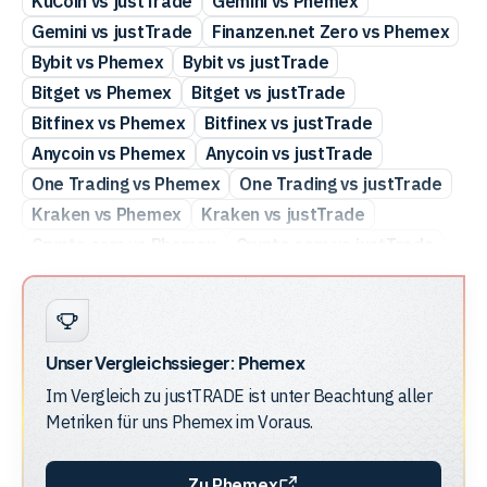
KuCoin vs justTrade
Gemini vs Phemex
Gemini vs justTrade
Finanzen.net Zero vs Phemex
Bybit vs Phemex
Bybit vs justTrade
Bitget vs Phemex
Bitget vs justTrade
Bitfinex vs Phemex
Bitfinex vs justTrade
Anycoin vs Phemex
Anycoin vs justTrade
One Trading vs Phemex
One Trading vs justTrade
Kraken vs Phemex
Kraken vs justTrade
Crypto.com vs Phemex
Crypto.com vs justTrade
Coinbase vs Phemex
Coinbase vs justTrade
BSDEX vs Phemex
BSDEX vs justTrade
Bitvavo vs Phemex
Bitvavo vs justTrade
Unser Vergleichssieger:
Phemex
Bitstamp vs Phemex
Bitstamp vs justTrade
Im Vergleich zu
justTRADE
ist unter Beachtung aller
Bitpanda vs Phemex
Bitpanda vs justTrade
Metriken für uns
Phemex
im Voraus.
Bison vs Phemex
Bison vs justTrade
Binance vs Phemex
Binance vs justTrade
Zu Phemex