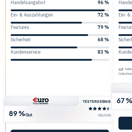
Handelsangebot
96 %
Hande
Trading
Ein- & Auszahlungen
72 %
Ein- &
Features
79 %
Featu
Rohstoffe
Sicherheit
68 %
Sicher
Kundenservice
83 %
Kunde
Finanzen
ggf. fal
Anleihen
Gebühre
67 
TESTERGEBNIS
89 %
Gut
08/2026