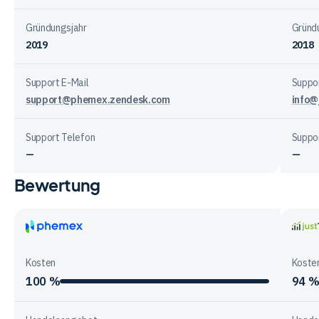
Gründungsjahr
Gründ
2019
2018
Support E-Mail
Suppor
support@phemex.zendesk.com
info@
Support Telefon
Suppo
—
—
Bewertung
Vergleichstabelle
zur
Unternehmensstruktur
der
Phemex
justT
Anbieter
Kosten
Koste
100 %
94 