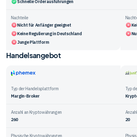
Schnelle Orderausführungen
Nachteile
Nachte
Nicht für Anfänger geeignet
Ke
Keine Regulierung in Deutschland
Nu
Junge Plattform
Handelsangebot
Vergleichstabelle
zu
den
Vorteile
Phemex
justT
und
Typ der Handelsplattform
Typ d
Nachteile
Margin-Broker
Krypt
der
Anbieter
Anzahl an Kryptowährungen
Anzah
260
20
Physische Kryptowährungen
Physi