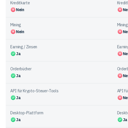
Kreditkarte
Kredit
Nein
Ne
Mining
Mining
Nein
Ne
Earning / Zinsen
Earnin
Ja
Ne
Orderbücher
Order
Ja
Ne
API für Krypto-Steuer-Tools
API fü
Ja
Ne
Desktop-Plattform
Deskt
Ja
Ja