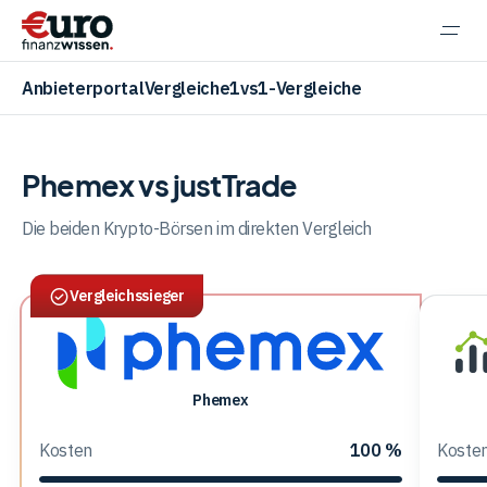
Navi
einb
Anbieterportal
Vergleiche
1vs1-Vergleiche
Phemex vs justTrade
Aktien
Die beiden Krypto-Börsen im direkten Vergleich
Vergleichssieger
ETF
Krypto
Phemex
Phemex
jus
Kosten
100 %
Koste
Banking