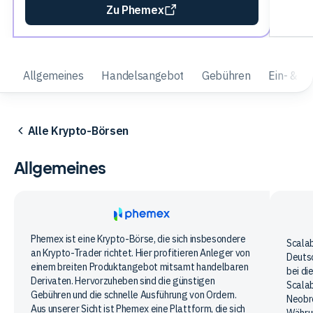
Zu Phemex
Allgemeines
Handelsangebot
Gebühren
Ein- & A
Alle Krypto-Börsen
Allgemeines
Phemex
Phemex ist eine Krypto-Börse, die sich insbesondere
Scala
Scalab
an Krypto-Trader richtet. Hier profitieren Anleger von
Deutsc
Capit
einem breiten Produktangebot mitsamt handelbaren
bei di
Derivaten. Hervorzuheben sind die günstigen
Scalab
Gebühren und die schnelle Ausführung von Ordern.
Neobro
Aus unserer Sicht ist Phemex eine Plattform, die sich
Währun