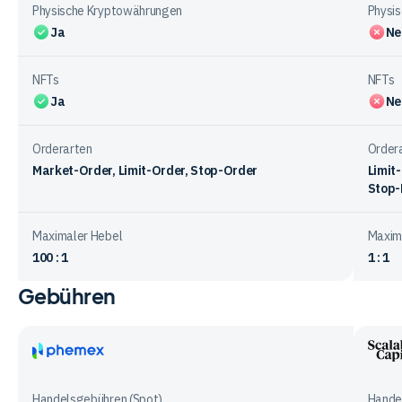
Physische Kryptowährungen
Physi
Ja
Ne
NFTs
NFTs
Ja
Ne
Orderarten
Order
Market-Order, Limit-Order, Stop-Order
Limit
Stop-
Maximaler Hebel
Maxim
100 : 1
1 : 1
Gebühren
Vergleichstabelle
zum
Handelsangebot
bei
Phemex
Scala
den
Capit
Handelsgebühren (Spot)
Hande
Anbietern