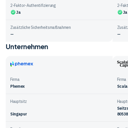
2-Faktor-Authentifizierung
2-Fakt
Ja
Ja
Zusätzliche Sicherheitsmaßnahmen
Zusät
—
—
Unternehmen
Vergleichstabelle
zur
Sicherheit
bei
Phemex
Scala
den
Capit
Firma
Firma
Anbietern
Phemex
Scala
Hauptsitz
Haupt
Seitz
Singapur
80538