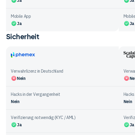
Ja
Ja
Mobile App
Mobil
Ja
Ja
Sicherheit
Vergleichstabelle
zu
Funktionen
bei
Phemex
Scala
den
Capit
Verwahrlizenz in Deutschland
Verwah
Anbietern
Nein
Ne
Hacks in der Vergangenheit
Hacks 
Nein
Nein
Verifizierung notwendig (KYC / AML)
Verifi
Ja
Ja