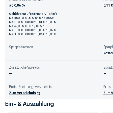
ab 0,06 %
0,99 €
Gebührenstufen (Maker / Taker):
bis 8.000.000,00 €: 0,10 € / 0,06 €
bis 18.000.000,00 €: 0,01 € / 0,06 €
bis 45,00 €: 0,00 € / 0,05 €
bis 50.000.000,00 €: 0,05 € / 0,07 €
bis 80.000.000,00 €: 0,04 € / 0,06 €
Sparplankosten
Sparp
—
koste
Zusätzliche Spreads
Zusät
—
—
Preis- / Leistungsverzeichnis
Preis-
Zum Verzeichnis
Zum V
Ein- & Auszahlung
Vergleichstabelle
zu