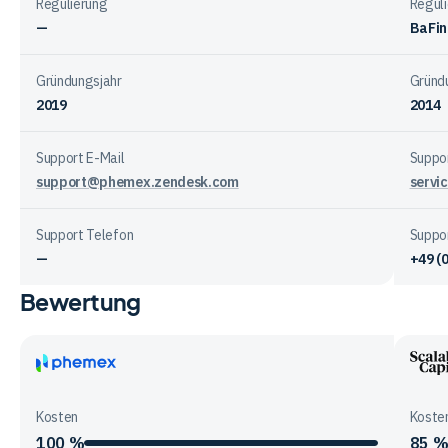
Regulierung
Regul
—
BaFin
Gründungsjahr
Gründ
2019
2014
Support E-Mail
Suppor
support@phemex.zendesk.com
servi
Support Telefon
Suppo
—
+49 (0
Bewertung
Vergleichstabelle
zur
Unternehmensstruktur
der
Phemex
Scala
Anbieter
Capit
Kosten
Koste
100 %
85 