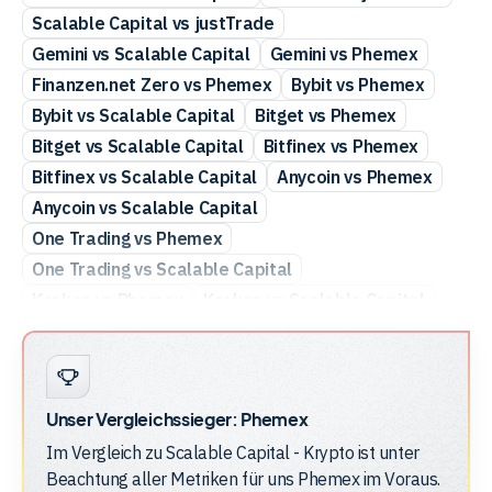
Scalable Capital vs justTrade
Gemini vs Scalable Capital
Gemini vs Phemex
Finanzen.net Zero vs Phemex
Bybit vs Phemex
Bybit vs Scalable Capital
Bitget vs Phemex
Bitget vs Scalable Capital
Bitfinex vs Phemex
Bitfinex vs Scalable Capital
Anycoin vs Phemex
Anycoin vs Scalable Capital
One Trading vs Phemex
One Trading vs Scalable Capital
Kraken vs Phemex
Kraken vs Scalable Capital
Crypto.com vs Scalable Capital
Crypto.com vs Phemex
Coinbase vs Scalable Capital
Coinbase vs Phemex
Unser Vergleichssieger:
Phemex
BSDEX vs Phemex
BSDEX vs Scalable Capital
Im Vergleich zu
Scalable Capital - Krypto
ist unter
Bitvavo vs Phemex
Bitvavo vs Scalable Capital
Beachtung aller Metriken für uns
Phemex
im Voraus.
Bitstamp vs Phemex
Bitstamp vs Scalable Capital