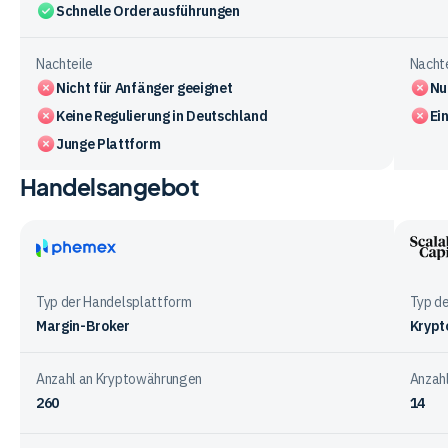
Schnelle Orderausführungen
Nachteile
Nachte
Nicht für Anfänger geeignet
Nu
Keine Regulierung in Deutschland
Ei
Junge Plattform
Handelsangebot
Vergleichstabelle
zu
den
Vorteile
Phemex
Scala
und
Capit
Typ der Handelsplattform
Typ d
Nachteile
Margin-Broker
Krypt
der
Anbieter
Anzahl an Kryptowährungen
Anzah
260
14