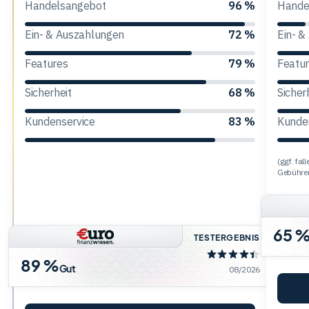
Handelsangebot
96 %
Hande
Trading
Ein- & Auszahlungen
72 %
Ein- &
Features
79 %
Featu
Rohstoffe
Sicherheit
68 %
Sicher
Kundenservice
83 %
Kunde
Finanzen
(ggf. fa
Anleihen
Gebühre
65 
TESTERGEBNIS
89 %
Gut
08/2026