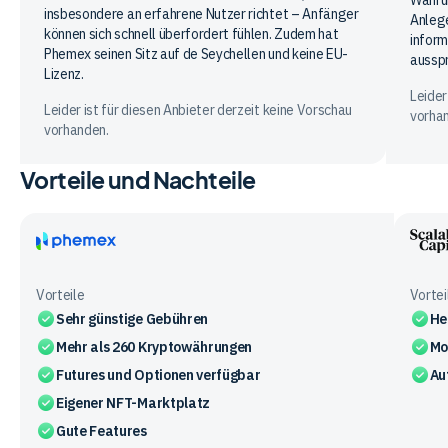
insbesondere an erfahrene Nutzer richtet – Anfänger
Anleg
können sich schnell überfordert fühlen. Zudem hat
inform
Phemex seinen Sitz auf de Seychellen und keine EU-
aussp
Lizenz.
Leider
Leider ist für diesen Anbieter derzeit keine Vorschau
vorha
vorhanden.
Vorteile und Nachteile
Phemex
Scala
Capit
Vorteile
Vortei
Sehr günstige Gebühren
He
Mehr als 260 Kryptowährungen
Mo
Futures und Optionen verfügbar
Au
Eigener NFT-Marktplatz
Gute Features