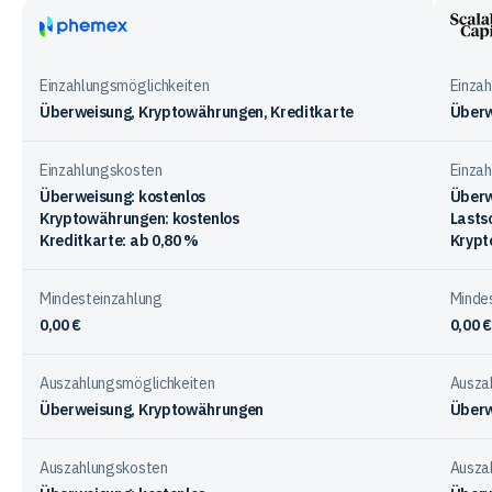
Gebühren
bei
Phemex
Scala
den
Capit
Einzahlungsmöglichkeiten
Einza
Anbietern
Überweisung, Kryptowährungen, Kreditkarte
Überw
Einzahlungskosten
Einza
Überweisung: kostenlos
Überw
Kryptowährungen: kostenlos
Lastsc
Kreditkarte: ab 0,80 %
Krypt
Mindesteinzahlung
Minde
0,00 €
0,00 €
Auszahlungsmöglichkeiten
Ausza
Überweisung, Kryptowährungen
Überw
Auszahlungskosten
Ausza