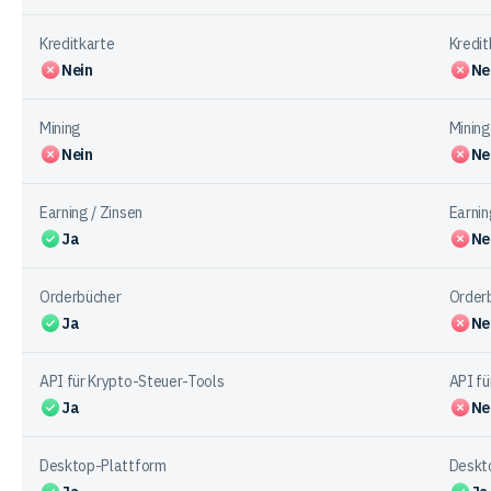
Kreditkarte
Kredit
Nein
Ne
Mining
Mining
Nein
Ne
Earning / Zinsen
Earnin
Ja
Ne
Orderbücher
Order
Ja
Ne
API für Krypto-Steuer-Tools
API fü
Ja
Ne
Desktop-Plattform
Deskt