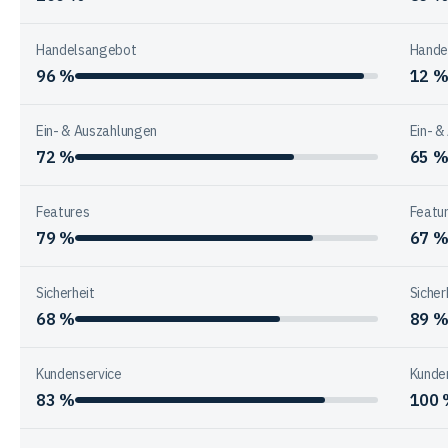
Handelsangebot
Hande
96 %
12 
Ein- & Auszahlungen
Ein- &
72 %
65 
Features
Featu
79 %
67 
Sicherheit
Sicher
68 %
89 
Kundenservice
Kunde
83 %
100