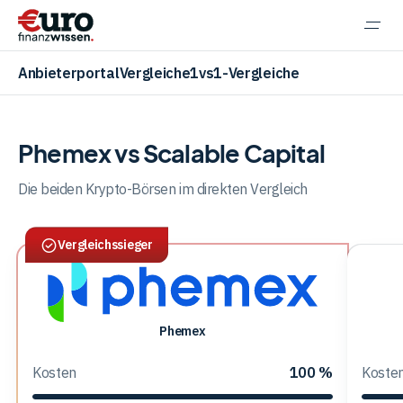
Navi
einb
Anbieterportal
Vergleiche
1vs1-Vergleiche
Phemex vs Scalable Capital
Aktien
Die beiden Krypto-Börsen im direkten Vergleich
Vergleichssieger
ETF
Krypto
Phemex
Phemex
Sca
Capi
Kosten
100 %
Koste
-
Banking
Kry