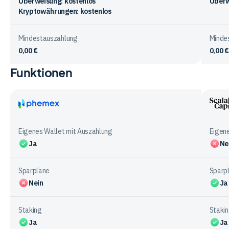
Überweisung: kostenlos
Überw
Kryptowährungen: kostenlos
Mindestauszahlung
Minde
0,00 €
0,00 €
Funktionen
Vergleichstabelle
zur
Ein-
&
Phemex
Scala
Auszahlung
Capit
Eigenes Wallet mit Auszahlung
Eigene
bei
Ja
Ne
den
Anbietern
Sparpläne
Sparp
Nein
Ja
Staking
Staki
Ja
Ja