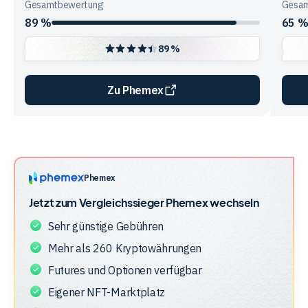
Gesamtbewertung
Gesam
89 %
65 
89 %
Zu Phemex
Vergleichstabelle
zur
Unternehmensstruktur
der
Phemex
Anbieter
Jetzt zum Vergleichssieger
Phemex
wechseln
Sehr günstige Gebühren
Mehr als 260 Kryptowährungen
Futures und Optionen verfügbar
Eigener NFT-Marktplatz