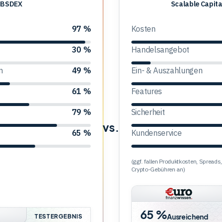
BSDEX
Scalable
Scalable Capita
Capital
-
97 %
Kosten
Krypto
30 %
Handelsangebot
n
49 %
Ein- & Auszahlungen
61 %
Features
79 %
Sicherheit
vs.
65 %
Kundenservice
(ggf. fallen Produktkosten, Sprea
Crypto-Gebühren an)
65 %
Ausreichend
TESTERGEBNIS