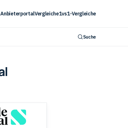
Anbieterportal
Vergleiche
1vs1-Vergleiche
Suche
al