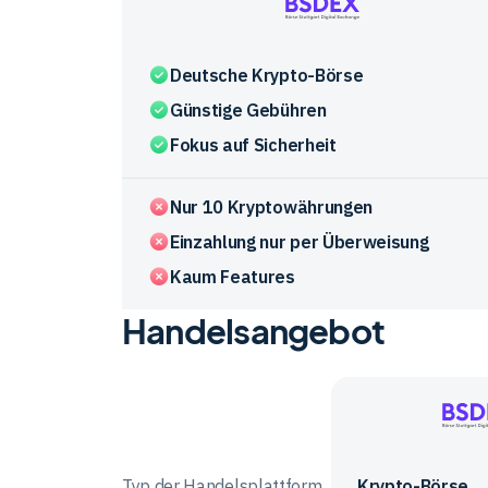
Börse
Stuttgart
Deutsche Krypto-Börse
Digital
Günstige Gebühren
Exchange
Fokus auf Sicherheit
Nur 10 Kryptowährungen
Einzahlung nur per Überweisung
Kaum Features
Handelsangebot
Vergleichstabelle
zu
den
Vorteile
Anbieter
und
im
Börse
Nachteile
Vergleich
Stuttgart
der
Typ der Handelsplattform
Krypto-Börse