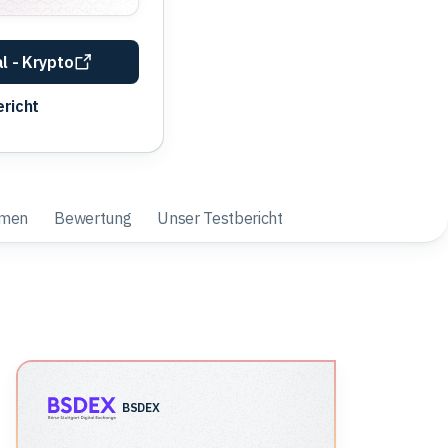
l - Krypto
richt
hmen
Bewertung
Unser Testbericht
BSDEX