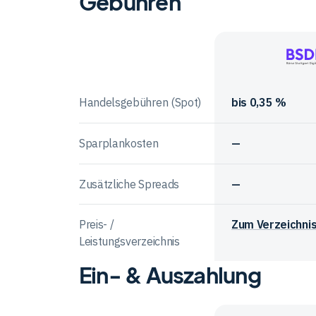
Gebühren
zum
Handelsangebot
bei
Anbieter
den
im
Börse
Anbietern
Vergleich
Stuttgart
Handelsgebühren (Spot)
bis 0,35 %
Digital
Exchange
Sparplankosten
—
Zusätzliche Spreads
—
Preis- /
Zum Verzeichni
Leistungsverzeichnis
Ein- & Auszahlung
Vergleichstabelle
zu
Gebühren