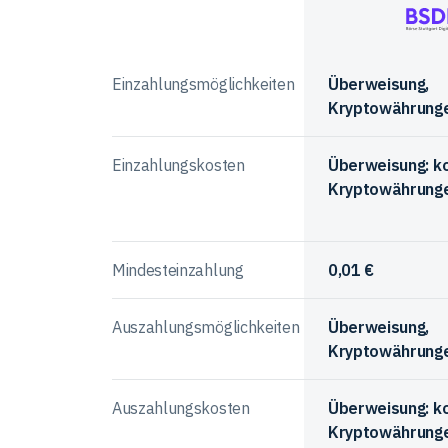
bei
Anbieter
den
im
Börse
Anbietern
Vergleich
Stuttgart
Einzahlungsmöglichkeiten
Überweisung,
Digital
Kryptowährung
Exchange
Einzahlungskosten
Überweisung: k
Kryptowährunge
Mindesteinzahlung
0,01 €
Auszahlungsmöglichkeiten
Überweisung,
Kryptowährung
Auszahlungskosten
Überweisung: k
Kryptowährunge