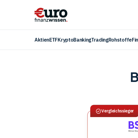
Aktien
ETF
Krypto
Banking
Trading
Rohstoffe
Fi
B
Vergleichssieger