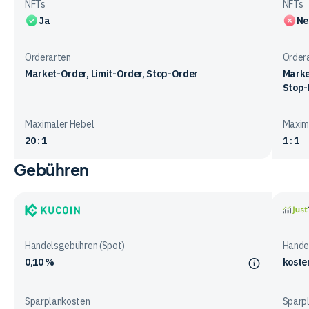
NFTs
NFTs
Ja
Ne
Orderarten
Order
Market-Order, Limit-Order, Stop-Order
Marke
Stop-
Maximaler Hebel
Maxim
20 : 1
1 : 1
Gebühren
Vergleichstabelle
zum
Handelsangebot
bei
KuCoin
justT
den
Handelsgebühren (Spot)
Hande
Anbietern
0,10 %
koste
Sparplankosten
Sparp