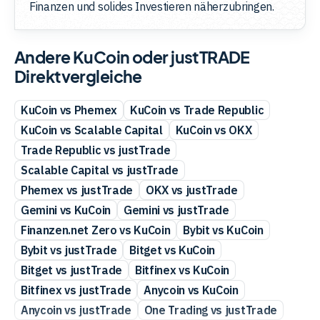
Finanzen und solides Investieren näherzubringen.
Andere KuCoin oder justTRADE
Direktvergleiche
KuCoin vs Phemex
KuCoin vs Trade Republic
KuCoin vs Scalable Capital
KuCoin vs OKX
Trade Republic vs justTrade
Scalable Capital vs justTrade
Phemex vs justTrade
OKX vs justTrade
Gemini vs KuCoin
Gemini vs justTrade
Finanzen.net Zero vs KuCoin
Bybit vs KuCoin
Bybit vs justTrade
Bitget vs KuCoin
Bitget vs justTrade
Bitfinex vs KuCoin
Bitfinex vs justTrade
Anycoin vs KuCoin
Anycoin vs justTrade
One Trading vs justTrade