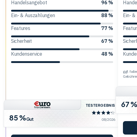
Handelsangebot
96 %
Hande
Trading
Ein- & Auszahlungen
88 %
Ein- &
Features
77 %
Featu
Rohstoffe
Sicherheit
67 %
Sicher
Kundenservice
48 %
Kunde
Finanzen
ggf. fal
Anleihen
Gebühre
67 
TESTERGEBNIS
85 %
Gut
08/2026