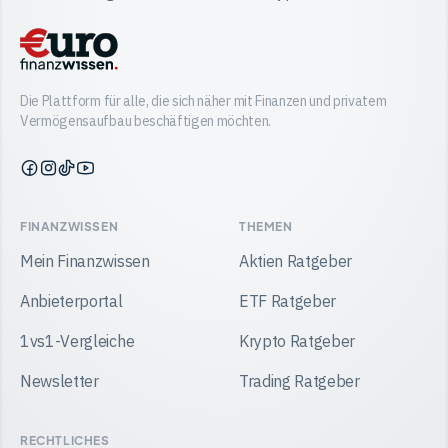
Die Plattform für alle, die sich näher mit Finanzen und privatem
Vermögensaufbau beschäftigen möchten.
Finanzwissen
Finanzwissen
Finanzwissen
Finanzwissen
auf
auf
auf
auf
Facebook
Instagram
TikTok
YouTube
FINANZWISSEN
THEMEN
Mein Finanzwissen
Aktien Ratgeber
Anbieterportal
ETF Ratgeber
1vs1-Vergleiche
Krypto Ratgeber
Newsletter
Trading Ratgeber
RECHTLICHES