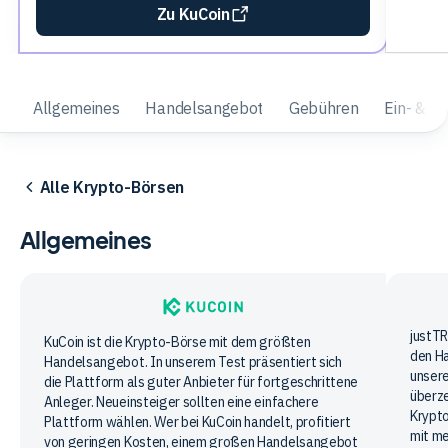
Zu KuCoin
Allgemeines
Handelsangebot
Gebühren
Ein- & A
Alle Krypto-Börsen
Allgemeines
just
justTR
KuCoin
KuCoin ist die Krypto-Börse mit dem größten
den H
Handelsangebot. In unserem Test präsentiert sich
unsere
die Plattform als guter Anbieter für fortgeschrittene
überze
Anleger. Neueinsteiger sollten eine einfachere
Krypto
Plattform wählen. Wer bei KuCoin handelt, profitiert
mit me
von geringen Kosten, einem großen Handelsangebot