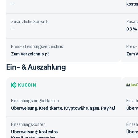
—
koste
Zusätzliche Spreads
Zusät
—
0,3 %
Preis- / Leistungsverzeichnis
Preis-
Zum Verzeichnis
Zum V
Ein- & Auszahlung
Vergleichstabelle
zu
Gebühren
bei
KuCoin
justT
den
Einzahlungsmöglichkeiten
Einza
Anbietern
Überweisung, Kreditkarte, Kryptowährungen, PayPal
Überw
Einzahlungskosten
Einza
Überweisung: kostenlos
Überw