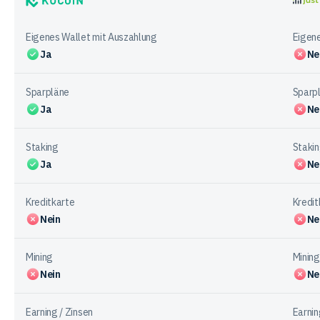
&
KuCoin
justT
Auszahlung
Eigenes Wallet mit Auszahlung
Eigene
bei
Ja
Ne
den
Anbietern
Sparpläne
Sparp
Ja
Ne
Staking
Staki
Ja
Ne
Kreditkarte
Kredit
Nein
Ne
Mining
Mining
Nein
Ne
Earning / Zinsen
Earnin