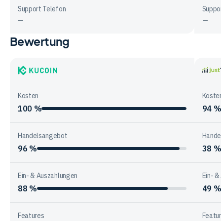
Support Telefon
Suppo
—
—
Bewertung
Vergleichstabelle
zur
Unternehmensstruktur
der
KuCoin
justT
Anbieter
Kosten
Koste
100 %
94 
Handelsangebot
Hande
96 %
38 
Ein- & Auszahlungen
Ein- &
88 %
49 
Features
Featu