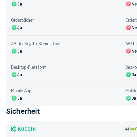
Ja
Ne
Orderbücher
Order
Ja
Ne
API für Krypto-Steuer-Tools
API fü
Ja
Ne
Desktop-Plattform
Deskt
Ja
Ja
Mobile App
Mobil
Ja
Ja
Sicherheit
Vergleichstabelle
zu
Funktionen
bei
KuCoin
justT