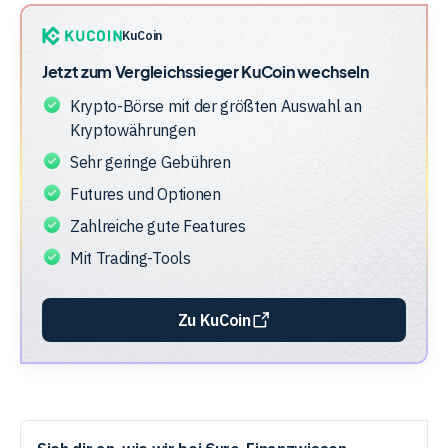
Unternehmensstruktur
der
KuCoin
Anbieter
Jetzt zum Vergleichssieger
KuCoin
wechseln
Krypto-Börse mit der größten Auswahl an
Kryptowährungen
Sehr geringe Gebühren
Futures und Optionen
Zahlreiche gute Features
Mit Trading-Tools
Zu KuCoin