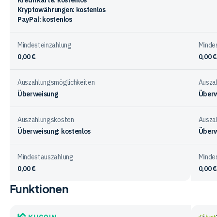
Kreditkarte: kostenlos
Kryptowährungen: kostenlos
PayPal: kostenlos
Mindesteinzahlung
Minde
0,00 €
0,00 €
Auszahlungsmöglichkeiten
Ausza
Überweisung
Überw
Auszahlungskosten
Ausza
Überweisung: kostenlos
Überw
Mindestauszahlung
Minde
0,00 €
0,00 €
Funktionen
Vergleichstabelle
zur
Ein-