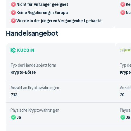
Nicht für Anfänger geeignet
Ke
Keine Regulierung in Europa
Nu
Wurde in der jüngeren Vergangenheit gehackt
Handelsangebot
Vergleichstabelle
zu
den
Vorteile
KuCoin
justT
und
Typ der Handelsplattform
Typ d
Nachteile
Krypto-Börse
Krypt
der
Anbieter
Anzahl an Kryptowährungen
Anzah
712
20
Physische Kryptowährungen
Physi
Ja
Ja