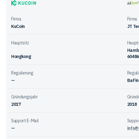
bei
KuCoin
justT
den
Firma
Firma
Anbietern
KuCoin
JT Te
Hauptsitz
Haupt
Hambu
Hongkong
60486
Regulierung
Regul
—
BaFin
Gründungsjahr
Gründ
2017
2018
Support E-Mail
Suppor
—
info@