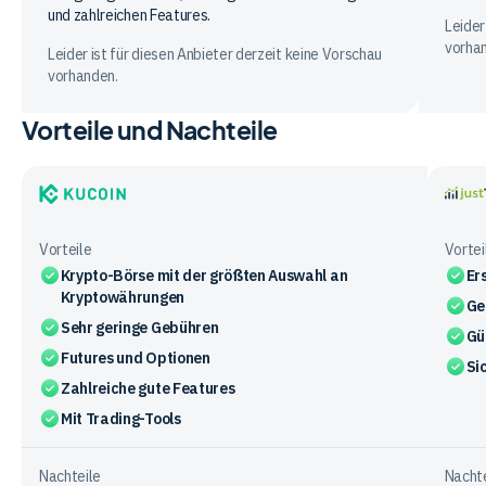
und zahlreichen Features.
Leider
vorha
Leider ist für diesen Anbieter derzeit keine Vorschau
vorhanden.
Vorteile und Nachteile
KuCoin
justT
Vorteile
Vortei
Krypto-Börse mit der größten Auswahl an
Er
Kryptowährungen
Ge
Sehr geringe Gebühren
Gü
Futures und Optionen
Si
Zahlreiche gute Features
Mit Trading-Tools
Nachteile
Nachte