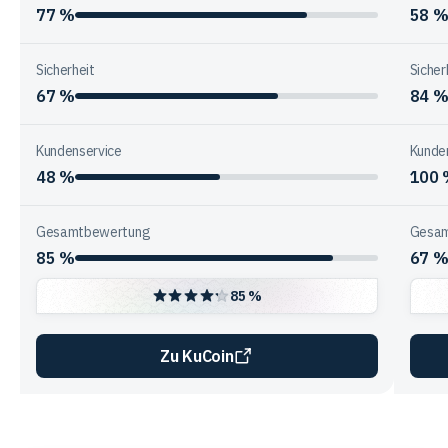
77 %
58 
Sicherheit
Sicher
67 %
84 
Kundenservice
Kunde
48 %
100
Gesamtbewertung
Gesam
85 %
67 
85 %
Zu KuCoin
Vergleichstabelle
zur