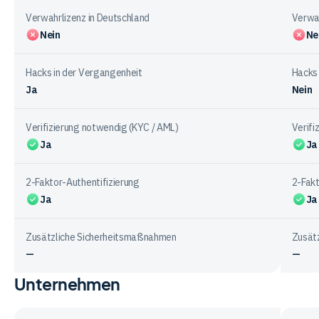
den
Verwahrlizenz in Deutschland
Verwah
Anbietern
Nein
Ne
Hacks in der Vergangenheit
Hacks 
Ja
Nein
Verifizierung notwendig (KYC / AML)
Verifi
Ja
Ja
2-Faktor-Authentifizierung
2-Fakt
Ja
Ja
Zusätzliche Sicherheitsmaßnahmen
Zusät
—
—
Unternehmen
Vergleichstabelle
zur
Sicherheit