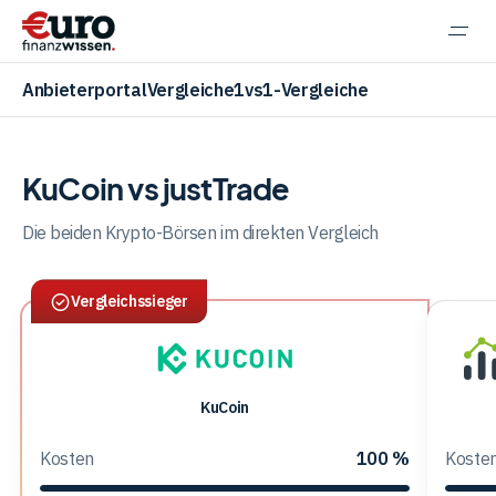
Navi
einb
Anbieterportal
Vergleiche
1vs1-Vergleiche
KuCoin vs justTrade
Aktien
Die beiden Krypto-Börsen im direkten Vergleich
Vergleichssieger
ETF
Krypto
KuCoin
KuCoin
jus
Kosten
100 %
Koste
Banking