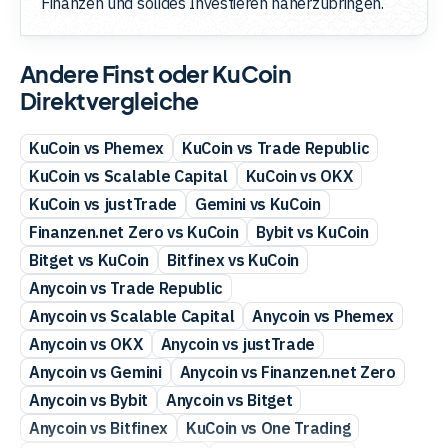
Finanzen und solides Investieren näherzubringen.
Andere Finst oder KuCoin
Direktvergleiche
KuCoin vs Phemex
KuCoin vs Trade Republic
KuCoin vs Scalable Capital
KuCoin vs OKX
KuCoin vs justTrade
Gemini vs KuCoin
Finanzen.net Zero vs KuCoin
Bybit vs KuCoin
Bitget vs KuCoin
Bitfinex vs KuCoin
Anycoin vs Trade Republic
Anycoin vs Scalable Capital
Anycoin vs Phemex
Anycoin vs OKX
Anycoin vs justTrade
Anycoin vs Gemini
Anycoin vs Finanzen.net Zero
Anycoin vs Bybit
Anycoin vs Bitget
Anycoin vs Bitfinex
KuCoin vs One Trading