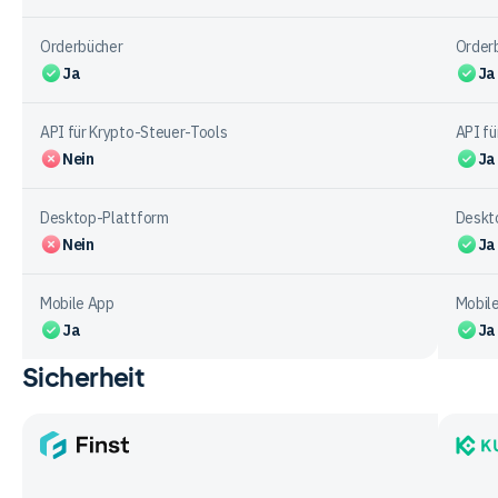
Orderbücher
Order
Ja
Ja
API für Krypto-Steuer-Tools
API fü
Nein
Ja
Desktop-Plattform
Deskt
Nein
Ja
Mobile App
Mobil
Ja
Ja
Sicherheit
Vergleichstabelle
zu
Funktionen
bei
Finst
KuCoi
den