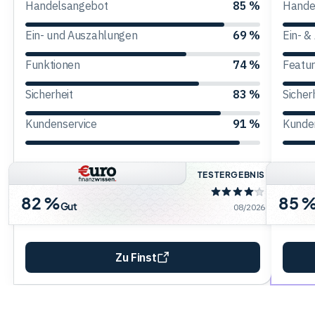
Handelsangebot
85 %
Hande
Trading
Ein- und Auszahlungen
69 %
Ein- &
Funktionen
74 %
Featu
Rohstoffe
Sicherheit
83 %
Sicher
Kundenservice
91 %
Kunde
Finanzen
TESTERGEBNIS
Anleihen
82 %
85 
Gut
08/2026
Zu Finst