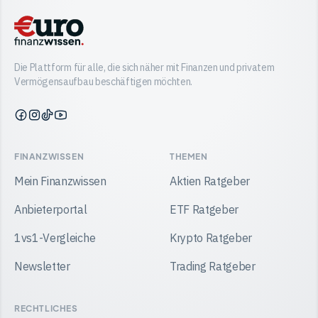
Die Plattform für alle, die sich näher mit Finanzen und privatem
Vermögensaufbau beschäftigen möchten.
Finanzwissen
Finanzwissen
Finanzwissen
Finanzwissen
auf
auf
auf
auf
Facebook
Instagram
TikTok
YouTube
FINANZWISSEN
THEMEN
Mein Finanzwissen
Aktien Ratgeber
Anbieterportal
ETF Ratgeber
1vs1-Vergleiche
Krypto Ratgeber
Newsletter
Trading Ratgeber
RECHTLICHES