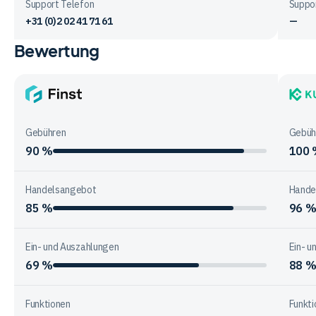
Support Telefon
Suppo
+31 (0)2 02 41 71 61
—
Bewertung
Vergleichstabelle
zur
Unternehmensstruktur
der
Finst
KuCoi
Anbieter
Gebühren
Gebüh
90 %
100
Handelsangebot
Hande
85 %
96 
Ein- und Auszahlungen
Ein- u
69 %
88 
Funktionen
Funkti