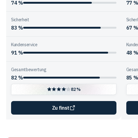
74 %
77 
Sicherheit
Sicher
83 %
67 
Kundenservice
Kunde
91 %
48 
Gesamtbewertung
Gesam
82 %
85 
82 %
Zu finst
Vergleichstabelle
zur