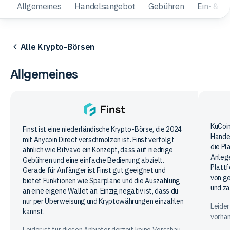
Allgemeines
Handelsangebot
Gebühren
Ein- & A
Alle Krypto-Börsen
Allgemeines
KuCo
KuCoin
Finst
Finst ist eine niederländische Krypto-Börse, die 2024
Handel
mit Anycoin Direct verschmolzen ist. Finst verfolgt
die Pl
ähnlich wie Bitvavo ein Konzept, dass auf niedrige
Anlege
Gebühren und eine einfache Bedienung abzielt.
Plattf
Gerade für Anfänger ist Finst gut geeignet und
von g
bietet Funktionen wie Sparpläne und die Auszahlung
und za
an eine eigene Wallet an. Einzig negativ ist, dass du
nur per Überweisung und Kryptowährungen einzahlen
Leider
kannst.
vorha