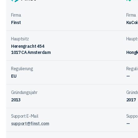
bei
Finst
KuCoi
den
Anbietern
Firma
Firma
Finst
KuCoi
Hauptsitz
Haupt
Herengracht 454
1017 CA Amsterdam
Hong
Regulierung
Regul
EU
—
Gründungsjahr
Gründ
2013
2017
Support E-Mail
Suppor
support@finst.com
—