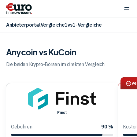
Navi
einb
Anbieterportal
Vergleiche
1vs1-Vergleiche
Anycoin vs KuCoin
Aktien
Die beiden Krypto-Börsen im direkten Vergleich
Ve
ETF
Krypto
Finst
Finst
Gebühren
90 %
Koste
Banking