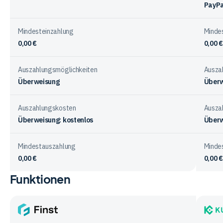
PayPa
Mindesteinzahlung
Minde
0,00 €
0,00 €
Auszahlungsmöglichkeiten
Ausza
Überweisung
Überw
Auszahlungskosten
Ausza
Überweisung: kostenlos
Überw
Mindestauszahlung
Minde
0,00 €
0,00 €
Funktionen
Vergleichstabelle
zur
Ein-
&
Finst
KuCoi