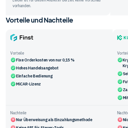
Leider ist für diesen Anbieter derzeit keine Vorschau
vorhanden.
Vorteile und Nachteile
Finst
KuCoi
Vorteile
Vortei
Fixe Orderkosten von nur 0,15 %
Kr
Kr
Hohes Handelsangebot
Se
Einfache Bedienung
Fu
MiCAR-Lizenz
Za
Mi
Nachteile
Nachte
Nur Überweisung als Einzahlungsmethode
Ni
Keine API für Steuer-Tools
Ke