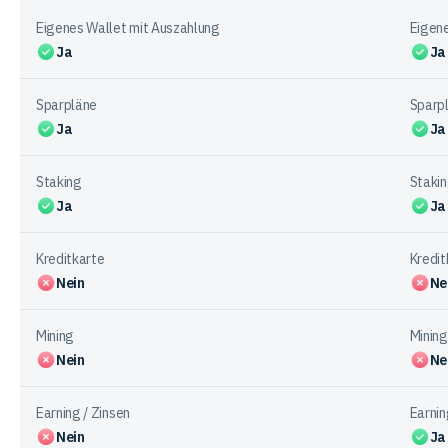
Auszahlung
bei
Eigenes Wallet mit Auszahlung
Eigene
den
Ja
Ja
Anbietern
Sparpläne
Sparp
Ja
Ja
Staking
Staki
Ja
Ja
Kreditkarte
Kredit
Nein
Ne
Mining
Mining
Nein
Ne
Earning / Zinsen
Earnin
Nein
Ja