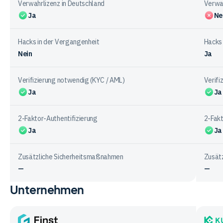
Anbietern
Verwahrlizenz in Deutschland
Verwah
Ja
Ne
Hacks in der Vergangenheit
Hacks 
Nein
Ja
Verifizierung notwendig (KYC / AML)
Verifi
Ja
Ja
2-Faktor-Authentifizierung
2-Fakt
Ja
Ja
Zusätzliche Sicherheitsmaßnahmen
Zusät
—
—
Unternehmen
Vergleichstabelle
zur
Sicherheit