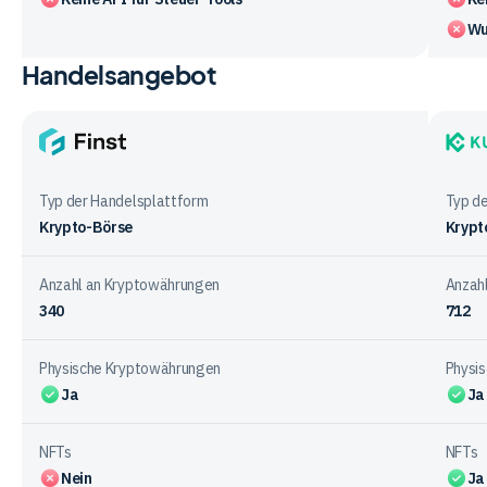
Wu
Handelsangebot
Vergleichstabelle
zu
den
Vorteile
Finst
KuCoi
und
Nachteile
Typ der Handelsplattform
Typ d
der
Krypto-Börse
Krypt
Anbieter
Anzahl an Kryptowährungen
Anzah
340
712
Physische Kryptowährungen
Physi
Ja
Ja
NFTs
NFTs
Nein
Ja