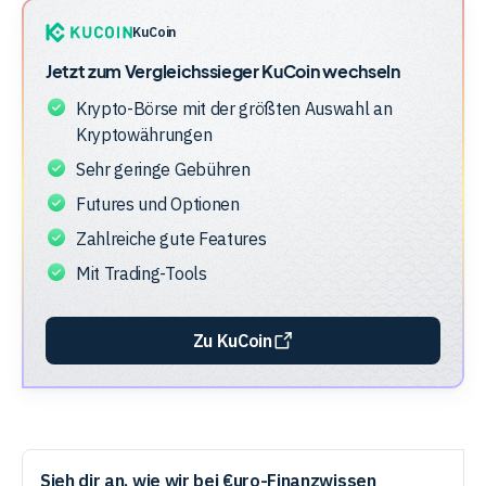
Unternehmensstruktur
der
KuCoin
Anbieter
Jetzt zum Vergleichssieger
KuCoin
wechseln
Krypto-Börse mit der größten Auswahl an
Kryptowährungen
Sehr geringe Gebühren
Futures und Optionen
Zahlreiche gute Features
Mit Trading-Tools
Zu KuCoin
Sieh dir an, wie wir bei €uro-Finanzwissen