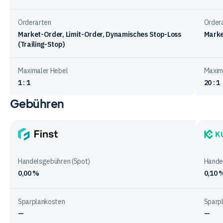
Orderarten
Order
Market-Order, Limit-Order, Dynamisches Stop-Loss
Marke
(Trailing-Stop)
Maximaler Hebel
Maxim
1 : 1
20 : 1
Gebühren
Vergleichstabelle
zum
Handelsangebot
bei
Finst
KuCoi
den
Anbietern
Handelsgebühren (Spot)
Hande
0,00 %
0,10 
Sparplankosten
Sparp
—
—