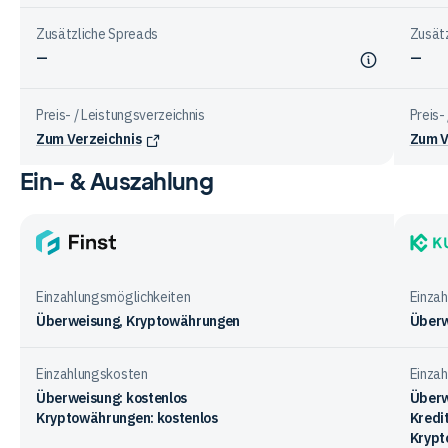
Zusätzliche Spreads
Zusät
—
—
Preis- / Leistungsverzeichnis
Preis-
Zum Verzeichnis
Zum V
Ein- & Auszahlung
Vergleichstabelle
zu
Gebühren
bei
Finst
KuCoi
den
Anbietern
Einzahlungsmöglichkeiten
Einza
Überweisung, Kryptowährungen
Überw
Einzahlungskosten
Einza
Überweisung: kostenlos
Überw
Kryptowährungen: kostenlos
Kredi
Krypt