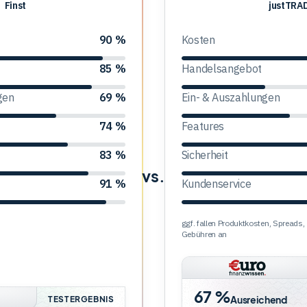
Finst
justTRADE
justTRA
90 %
Kosten
85 %
Handelsangebot
gen
69 %
Ein- & Auszahlungen
74 %
Features
83 %
Sicherheit
vs.
91 %
Kundenservice
ggf. fallen Produktkosten, Spread
Gebühren an
67 %
Ausreichend
TESTERGEBNIS