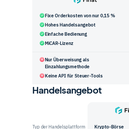
Finst
Fixe Orderkosten von nur 0,15 %
Hohes Handelsangebot
Einfache Bedienung
MiCAR-Lizenz
Nur Überweisung als
Einzahlungsmethode
Keine API für Steuer-Tools
Handelsangebot
Vergleichstabelle
zu
den
Vorteile
Anbieter
und
im
Finst
Nachteile
Vergleich
Typ der Handelsplattform
Krypto-Börse