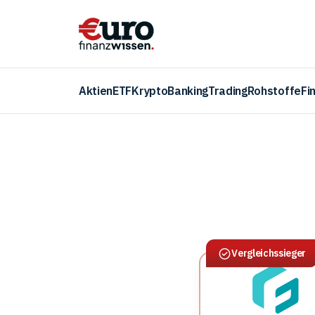
Aktien
ETF
Krypto
Banking
Trading
Rohstoffe
Fi
Vergleichssieger