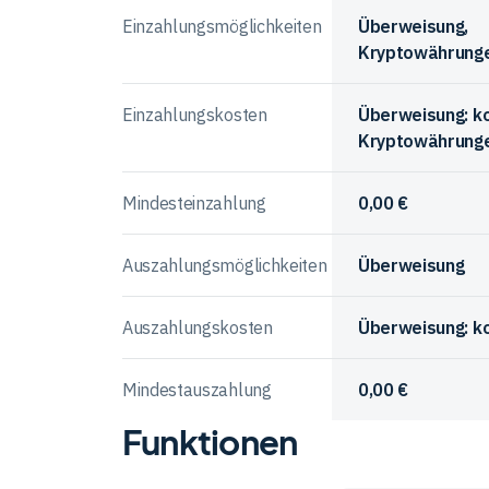
Anbietern
Vergleich
Einzahlungsmöglichkeiten
Überweisung,
Kryptowährung
Einzahlungskosten
Überweisung: k
Kryptowährunge
Mindesteinzahlung
0,00 €
Auszahlungsmöglichkeiten
Überweisung
Auszahlungskosten
Überweisung: k
Mindestauszahlung
0,00 €
Funktionen
Vergleichstabelle
zur
Ein-