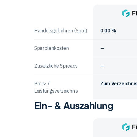
Handelsangebot
bei
Anbieter
den
im
Finst
Anbietern
Vergleich
Handelsgebühren (Spot)
0,00 %
Sparplankosten
—
Zusätzliche Spreads
—
Preis- /
Zum Verzeichni
Leistungsverzeichnis
Ein- & Auszahlung
Vergleichstabelle
zu
Gebühren
bei
Anbieter
den
im
Finst