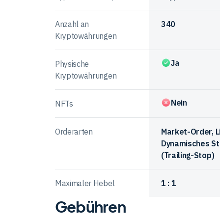
der
Anbieter
Anzahl an
340
Kryptowährungen
Ja
Physische
Kryptowährungen
Nein
NFTs
Orderarten
Market-Order, L
Dynamisches St
(Trailing-Stop)
Maximaler Hebel
1 : 1
Gebühren
Vergleichstabelle
zum