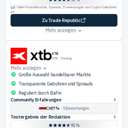
Redaktion
ggf. fallen Produktkosten, Spreads, Zuwendungen und Crypto-Gebühren
an
Zu Trade Republic
Mehr anzeigen
XTB
XTB - Trading
Mehr anzeigen
Große Auswahl handelbarer Märkte
Transparente Gebühren und Spreads
Reguliert durch BaFin
Community
Community Erfahrungen
Erfahrungen
87 %
—
5
Bewertungen
Testergebnis
Testergebnis der Redaktion
der
91 %