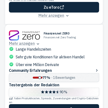
Zu eToro
Mehr anzeigen
Finanzen.net ZERO
Finanzen.net Zero Trading
Mehr anzeigen
Lange Handelszeiten
Sehr gute Konditionen für aktiven Handel
Über eine Million Derivate
Community
Community Erfahrungen
Erfahrungen
77 %
—
1
Bewertungen
Testergebnis der Redaktion
90 %
ggf. fallen Produktkosten, Spreads, Zuwendungen und Crypto-Gebühren
an