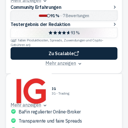
Mehr anzeigen
Community
Community Erfahrungen
Erfahrungen
91 %
—
7
Bewertungen
Testergebnis
Testergebnis der Redaktion
der
93 %
Redaktion
(ggf. fallen Produktkosten, Spreads, Zuwendungen und Crypto-
Gebühren an)
Zu Scalable
Mehr anzeigen
IG
IG - Trading
Mehr anzeigen
BaFin regulierter Online-Broker
Transparente und faire Spreads