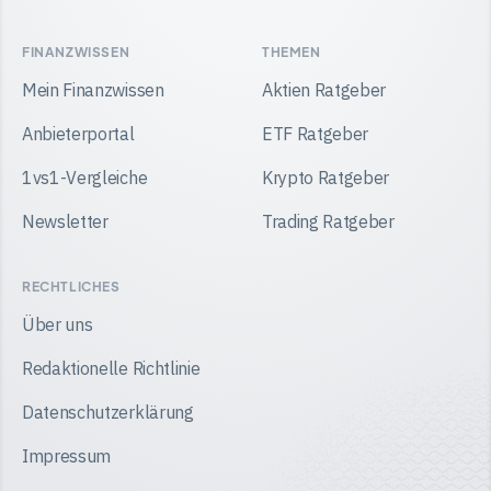
auf
auf
auf
auf
Facebook
Instagram
TikTok
YouTube
FINANZWISSEN
THEMEN
Mein Finanzwissen
Aktien Ratgeber
Anbieterportal
ETF Ratgeber
1vs1-Vergleiche
Krypto Ratgeber
Newsletter
Trading Ratgeber
RECHTLICHES
Über uns
Redaktionelle Richtlinie
Datenschutzerklärung
Impressum