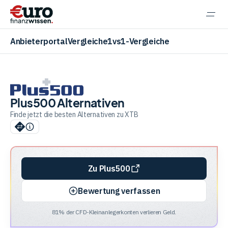
Navi
einb
Anbieterportal
Vergleiche
1vs1-Vergleiche
Plus500 Alternativen
Aktien
Finde jetzt die besten Alternativen zu XTB
ETF
Zu Plus500
Krypto
Bewertung verfassen
81% der CFD-Kleinanlegerkonten verlieren Geld.
Banking