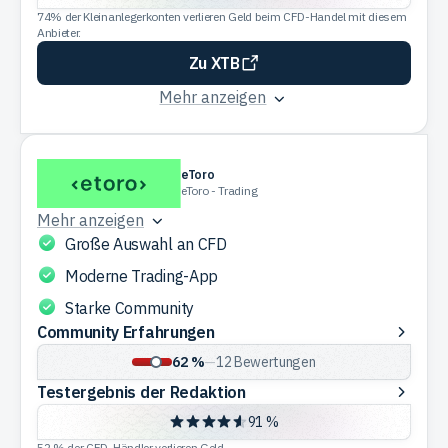
Redaktion
74% der Kleinanlegerkonten verlieren Geld beim CFD-Handel mit diesem
Anbieter.
Zu XTB
Mehr anzeigen
eToro
eToro - Trading
Mehr anzeigen
Große Auswahl an CFD
Moderne Trading-App
Starke Community
Community
Community Erfahrungen
Erfahrungen
62 %
—
12
Bewertungen
Testergebnis
Testergebnis der Redaktion
der
91 %
Redaktion
52 % der CFD-Händler verlieren Geld