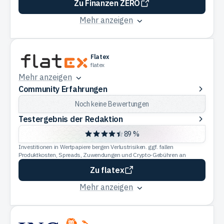
Zu Finanzen ZERO
Mehr anzeigen
Flatex
flatex
Mehr anzeigen
Community
Community Erfahrungen
Erfahrungen
Noch keine Bewertungen
Testergebnis
Testergebnis der Redaktion
der
89 %
Redaktion
Investitionen in Wertpapiere bergen Verlustrisiken. ggf. fallen
Produktkosten, Spreads, Zuwendungen und Crypto-Gebühren an
Zu flatex
Mehr anzeigen