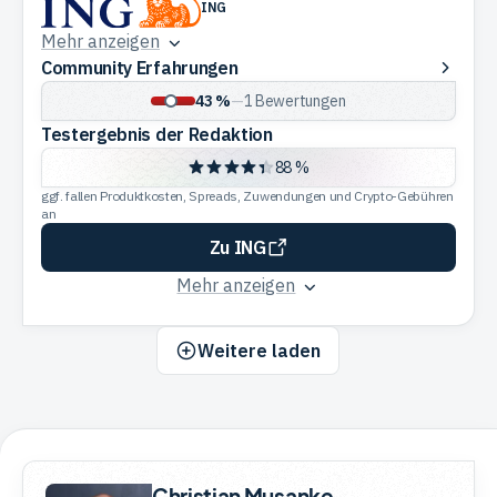
ING
Mehr anzeigen
Community
Community Erfahrungen
Erfahrungen
43 %
—
1
Bewertungen
Testergebnis der Redaktion
88 %
ggf. fallen Produktkosten, Spreads, Zuwendungen und Crypto-Gebühren
an
Zu ING
Mehr anzeigen
Weitere laden
Christian Musanke