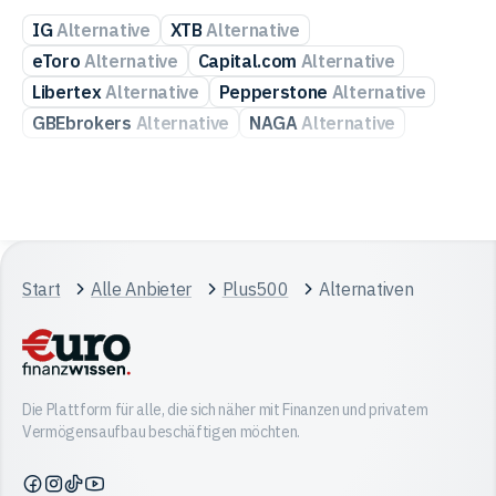
IG
Alternative
XTB
Alternative
eToro
Alternative
Capital.com
Alternative
Libertex
Alternative
Pepperstone
Alternative
GBEbrokers
Alternative
NAGA
Alternative
Start
Alle Anbieter
Plus500
Alternativen
Die Plattform für alle, die sich näher mit Finanzen und privatem
Vermögensaufbau beschäftigen möchten.
Finanzwissen
Finanzwissen
Finanzwissen
Finanzwissen