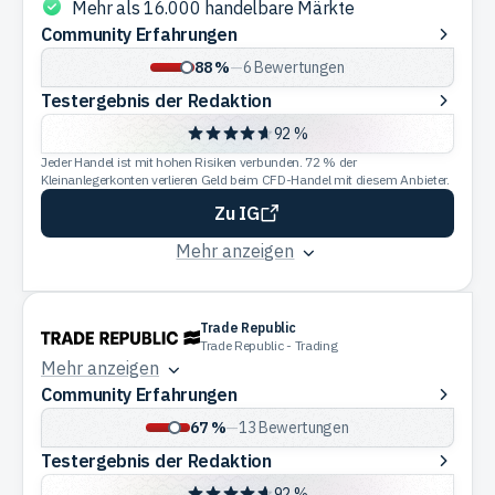
Mehr als 16.000 handelbare Märkte
Community
Community Erfahrungen
Erfahrungen
88 %
—
6
Bewertungen
Testergebnis
Testergebnis der Redaktion
der
92 %
Redaktion
Jeder Handel ist mit hohen Risiken verbunden. 72 % der
Kleinanlegerkonten verlieren Geld beim CFD-Handel mit diesem Anbieter.
Zu IG
Mehr anzeigen
Trade Republic
Trade Republic - Trading
Mehr anzeigen
Community
Community Erfahrungen
Erfahrungen
67 %
—
13
Bewertungen
Testergebnis
Testergebnis der Redaktion
der
92 %