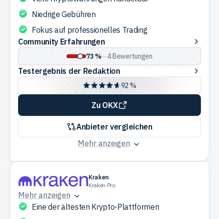
Niedrige Gebühren
Fokus auf professionelles Trading
Community
Community Erfahrungen
Erfahrungen
73 %
—
4
Bewertungen
Testergebnis
Testergebnis der Redaktion
der
92 %
Redaktion
Zu OKX
Anbieter vergleichen
Mehr anzeigen
Kraken
Kraken Pro
Mehr anzeigen
Eine der ältesten Krypto-Plattformen