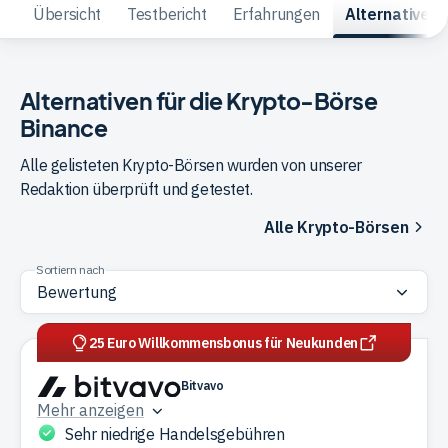
Übersicht
Testbericht
Erfahrungen
Alternativen
Trading
Alternativen für die Krypto-Börse
Rohstoffe
Binance
Alle gelisteten Krypto-Börsen wurden von unserer
Finanzen
Redaktion überprüft und getestet.
Alle Krypto-Börsen
Anleihen
Sortiern nach
25 Euro Willkommensbonus für Neukunden
Bitvavo
Mehr anzeigen
Sehr niedrige Handelsgebühren