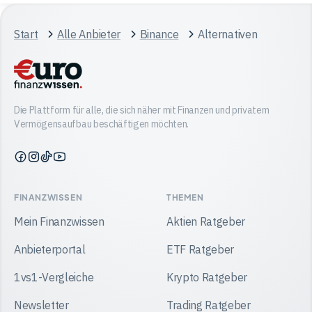
Start
Alle Anbieter
Binance
Alternativen
Die Plattform für alle, die sich näher mit Finanzen und privatem
Vermögensaufbau beschäftigen möchten.
Finanzwissen
Finanzwissen
Finanzwissen
Finanzwissen
auf
auf
auf
auf
Facebook
Instagram
TikTok
YouTube
FINANZWISSEN
THEMEN
Mein Finanzwissen
Aktien Ratgeber
Anbieterportal
ETF Ratgeber
1vs1-Vergleiche
Krypto Ratgeber
Newsletter
Trading Ratgeber