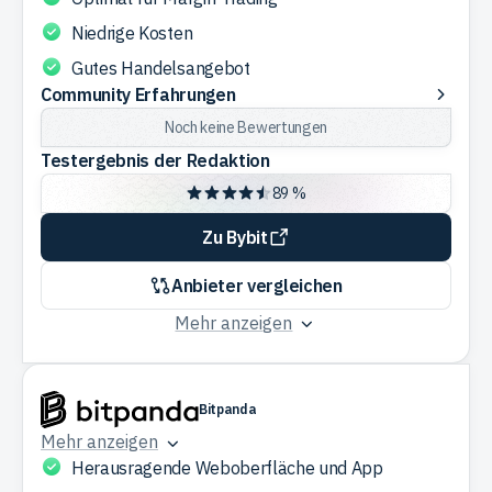
Niedrige Kosten
Gutes Handelsangebot
Community
Community Erfahrungen
Erfahrungen
Noch keine Bewertungen
Testergebnis der Redaktion
89 %
Zu Bybit
Anbieter vergleichen
Mehr anzeigen
Bitpanda
Mehr anzeigen
Herausragende Weboberfläche und App