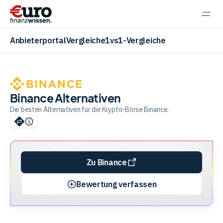
Navi
einb
Anbieterportal
Vergleiche
1vs1-Vergleiche
Binance Alternativen
Aktien
Die besten Alternativen für die Krypto-Börse Binance.
ETF
Zu Binance
Krypto
Bewertung verfassen
Banking