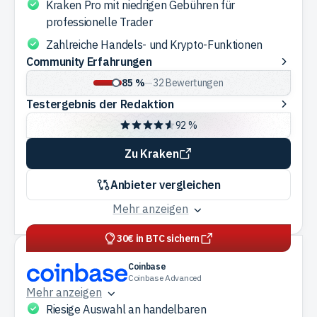
Kraken Pro mit niedrigen Gebühren für
professionelle Trader
Zahlreiche Handels- und Krypto-Funktionen
Community
Community Erfahrungen
Erfahrungen
85 %
—
32
Bewertungen
Testergebnis
Testergebnis der Redaktion
der
92 %
Redaktion
Zu Kraken
Anbieter vergleichen
Mehr anzeigen
30€ in BTC sichern
Coinbase
Coinbase Advanced
Mehr anzeigen
Riesige Auswahl an handelbaren