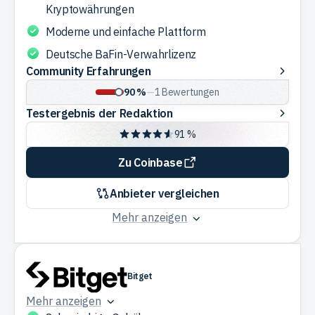
Kryptowährungen
Moderne und einfache Plattform
Deutsche BaFin-Verwahrlizenz
Community
Community Erfahrungen
Erfahrungen
90 %
—
1
Bewertungen
Testergebnis
Testergebnis der Redaktion
der
91 %
Redaktion
Zu Coinbase
Anbieter vergleichen
Mehr anzeigen
Bitget
Mehr anzeigen