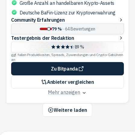
Große Anzahl an handelbaren Krypto-Assets
Deutsche BaFin-Lizenz zur Kryptoverwahrung
Community
Community Erfahrungen
Erfahrungen
79 %
—
64
Bewertungen
Testergebnis
Testergebnis der Redaktion
der
89 %
Redaktion
ggf. fallen Produktkosten, Spreads, Zuwendungen und Crypto-Gebühren
an
Zu Bitpanda
Anbieter vergleichen
Mehr anzeigen
Weitere laden