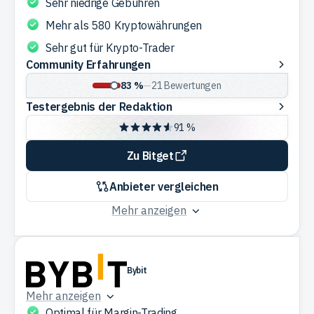
Sehr niedrige Gebühren
Mehr als 580 Kryptowährungen
Sehr gut für Krypto-Trader
Community
Community Erfahrungen
Erfahrungen
83 %
—
21
Bewertungen
Testergebnis
Testergebnis der Redaktion
der
91 %
Redaktion
Zu Bitget
Anbieter vergleichen
Mehr anzeigen
Bybit
Mehr anzeigen
Optimal für Margin-Trading