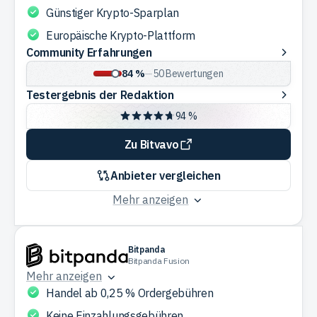
Günstiger Krypto-Sparplan
Europäische Krypto-Plattform
Community
Community Erfahrungen
Erfahrungen
84 %
—
50
Bewertungen
Testergebnis
Testergebnis der Redaktion
der
94 %
Redaktion
Zu Bitvavo
Anbieter vergleichen
Mehr anzeigen
Bitpanda
Bitpanda Fusion
Mehr anzeigen
Handel ab 0,25 % Ordergebühren
Keine Einzahlungsgebühren