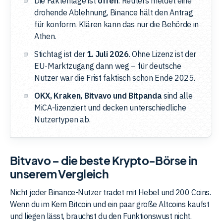
Die Faktenlage ist
offen
: Reuters meldet eine
drohende Ablehnung, Binance hält den Antrag
für konform. Klären kann das nur die Behörde in
Athen.
Stichtag ist der
1. Juli 2026
. Ohne Lizenz ist der
EU-Marktzugang dann weg – für deutsche
Nutzer war die Frist faktisch schon Ende 2025.
OKX, Kraken, Bitvavo und Bitpanda
sind alle
MiCA-lizenziert und decken unterschiedliche
Nutzertypen ab.
Bitvavo – die beste Krypto-Börse in
unserem Vergleich
Nicht jeder Binance-Nutzer tradet mit Hebel und 200 Coins.
Wenn du im Kern Bitcoin und ein paar große Altcoins kaufst
und liegen lässt, brauchst du den Funktionswust nicht.