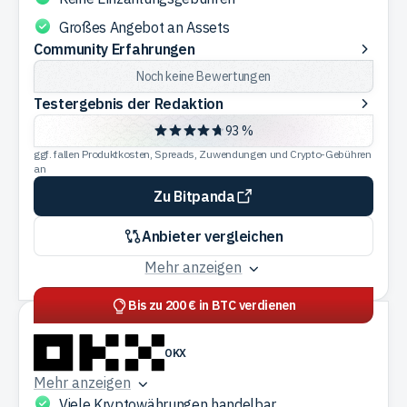
Großes Angebot an Assets
Community
Community Erfahrungen
Erfahrungen
Noch keine Bewertungen
Testergebnis
Testergebnis der Redaktion
der
93 %
Redaktion
ggf. fallen Produktkosten, Spreads, Zuwendungen und Crypto-Gebühren
an
Zu Bitpanda
Anbieter vergleichen
Mehr anzeigen
Bis zu 200 € in BTC verdienen
OKX
Mehr anzeigen
Viele Kryptowährungen handelbar