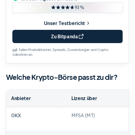
93 %
Unser Testbericht
Zu Bitpanda
ggf. fallen Produktkosten, Spreads, Zuwendungen und Crypto-
Gebühren an
Welche Krypto-Börse passt zu dir?
Anbieter
Lizenz über
S
OKX
MFSA (MT)
T
Ö