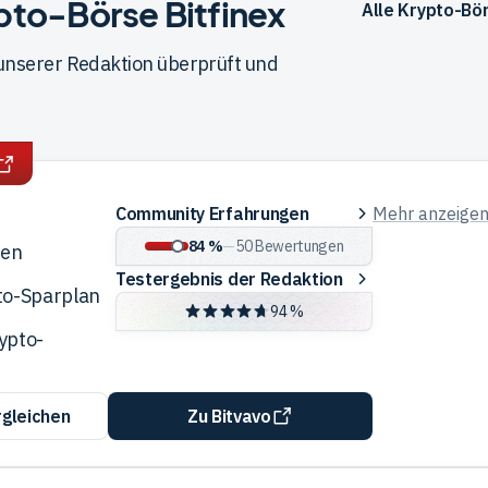
ypto-Börse Bitfinex
Alle Krypto-Bö
 unserer Redaktion überprüft und
Community
Community Erfahrungen
Mehr anzeige
Erfahrungen
84 %
—
50
Bewertungen
ren
Testergebnis
Testergebnis der Redaktion
to-Sparplan
der
94 %
Redaktion
ypto-
rgleichen
Zu Bitvavo