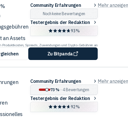
Community
Community Erfahrungen
Mehr anzeige
5 %
Erfahrungen
Noch keine Bewertungen
n
Testergebnis
Testergebnis der Redaktion
ungsgebühren
der
93 %
Redaktion
 an Assets
len Produktkosten, Spreads, Zuwendungen und Crypto-Gebühren an
rgleichen
Zu Bitpanda
Community
Community Erfahrungen
Mehr anzeige
ährungen
Erfahrungen
73 %
—
4
Bewertungen
Testergebnis
Testergebnis der Redaktion
ren
der
92 %
Redaktion
ssionelles