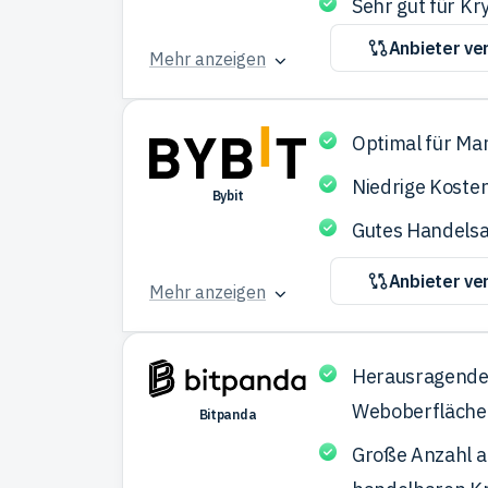
Sehr gut für Kr
Anbieter ve
Mehr anzeigen
Optimal für Ma
Niedrige Koste
Bybit
Gutes Handels
Anbieter ve
Mehr anzeigen
Herausragend
Weboberfläche
Bitpanda
Große Anzahl 