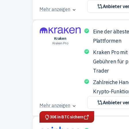
Anbieter ve
Mehr anzeigen
Eine der ältest
Kraken
Plattformen
Kraken Pro
Kraken Pro mit
Gebühren für p
Trader
Zahlreiche Han
Krypto-Funkti
Anbieter ve
Mehr anzeigen
30€ in BTC sichern