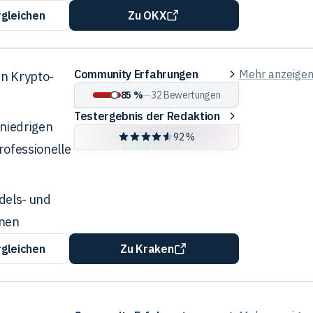
rgleichen
Zu OKX
Community
Community Erfahrungen
Mehr anzeige
en Krypto-
Erfahrungen
85 %
—
32
Bewertungen
Testergebnis
Testergebnis der Redaktion
 niedrigen
der
92 %
rofessionelle
Redaktion
dels- und
onen
rgleichen
Zu Kraken