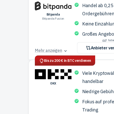
Handel ab 0,2
Ordergebühre
Bitpanda
Bitpanda Fusion
Keine Einzahl
Großes Angebot
ggf. fal
Anbieter ve
Mehr anzeigen
Bis zu 200 € in BTC verdienen
Viele Kryptow
handelbar
OKX
Niedrige Gebüh
Fokus auf profe
Trading