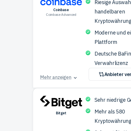
Riesige Auswah
Coinbase
handelbaren
Coinbase Advanced
Kryptowährun
Moderne und e
Plattform
Deutsche BaFin
Verwahrlizenz
Anbieter ve
Mehr anzeigen
Sehr niedrige 
Mehr als 580
Bitget
Kryptowährun