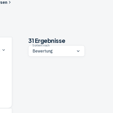
rsen
31
Ergebnisse
Sortiern nach
n