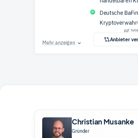
handelbaren K
Deutsche BaFin
Kryptoverwahr
ggf. fal
Anbieter ve
Mehr anzeigen
Christian Musanke
Gründer