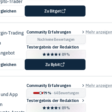
ypto-Trader
rgleichen
Zu Bitget
Community
Community Erfahrungen
Mehr anzeige
rgin-Trading
Erfahrungen
Noch keine Bewertungen
n
Testergebnis der Redaktion
angebot
89 %
rgleichen
Zu Bybit
Community
Community Erfahrungen
Mehr anzeige
e
Erfahrungen
79 %
—
64
Bewertungen
 und App
Testergebnis
Testergebnis der Redaktion
an
der
89 %