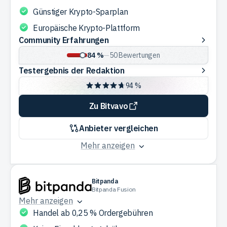
Günstiger Krypto-Sparplan
Europäische Krypto-Plattform
Community
Community Erfahrungen
Erfahrungen
84 %
—
50
Bewertungen
Testergebnis
Testergebnis der Redaktion
der
94 %
Redaktion
Zu Bitvavo
Anbieter vergleichen
Mehr anzeigen
Bitpanda
Bitpanda Fusion
Mehr anzeigen
Handel ab 0,25 % Ordergebühren