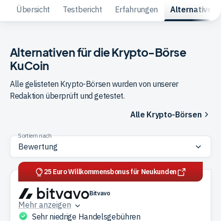
Übersicht
Testbericht
Erfahrungen
Alternativen
Trading
Alternativen für die Krypto-Börse
Rohstoffe
KuCoin
Alle gelisteten Krypto-Börsen wurden von unserer
Finanzen
Redaktion überprüft und getestet.
Alle Krypto-Börsen
Anleihen
Sortiern nach
25 Euro Willkommensbonus für Neukunden
Bitvavo
Mehr anzeigen
Sehr niedrige Handelsgebühren