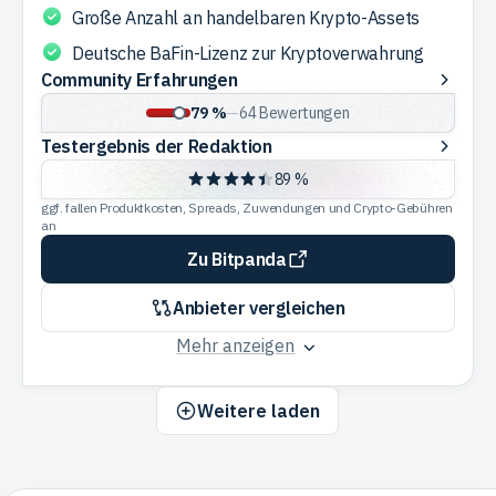
Große Anzahl an handelbaren Krypto-Assets
Deutsche BaFin-Lizenz zur Kryptoverwahrung
Community
Community Erfahrungen
Erfahrungen
79 %
—
64
Bewertungen
Testergebnis
Testergebnis der Redaktion
der
89 %
Redaktion
ggf. fallen Produktkosten, Spreads, Zuwendungen und Crypto-Gebühren
an
Zu Bitpanda
Anbieter vergleichen
Mehr anzeigen
Weitere laden