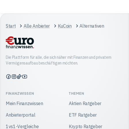
Start
Alle Anbieter
KuCoin
Alternativen
Die Plattform für alle, die sich näher mit Finanzen und privatem
Vermögensaufbau beschäftigen möchten.
Finanzwissen
Finanzwissen
Finanzwissen
Finanzwissen
auf
auf
auf
auf
Facebook
Instagram
TikTok
YouTube
FINANZWISSEN
THEMEN
Mein Finanzwissen
Aktien Ratgeber
Anbieterportal
ETF Ratgeber
1vs1-Vergleiche
Krypto Ratgeber