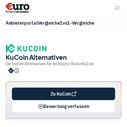
Navi
einb
Anbieterportal
Vergleiche
1vs1-Vergleiche
KuCoin Alternativen
Aktien
Die besten Alternativen für die Krypto-Börse KuCoin.
ETF
Zu KuCoin
Krypto
Bewertung verfassen
Banking