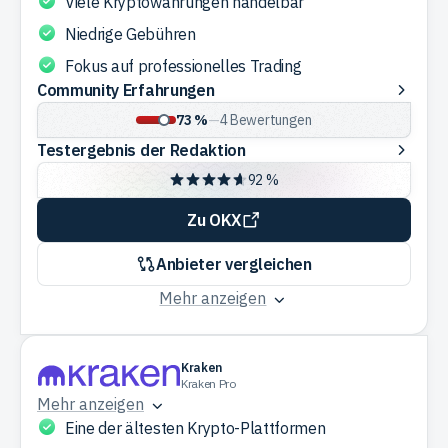
Viele Kryptowährungen handelbar
Niedrige Gebühren
Fokus auf professionelles Trading
Community
Community Erfahrungen
Erfahrungen
73 %
—
4
Bewertungen
Testergebnis
Testergebnis der Redaktion
der
92 %
Redaktion
Zu OKX
Anbieter vergleichen
Mehr anzeigen
Kraken
Kraken Pro
Mehr anzeigen
Eine der ältesten Krypto-Plattformen