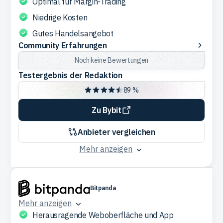
Optimal für Margin-Trading
Niedrige Kosten
Gutes Handelsangebot
Community
Community Erfahrungen
Erfahrungen
Noch keine Bewertungen
Testergebnis der Redaktion
89 %
Zu Bybit
Anbieter vergleichen
Mehr anzeigen
Bitpanda
Mehr anzeigen
Herausragende Weboberfläche und App