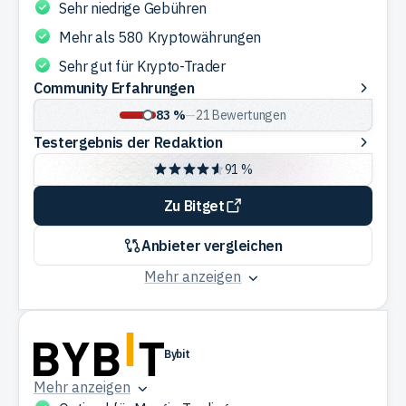
Sehr niedrige Gebühren
Mehr als 580 Kryptowährungen
Sehr gut für Krypto-Trader
Community
Community Erfahrungen
Erfahrungen
83 %
—
21
Bewertungen
Testergebnis
Testergebnis der Redaktion
der
91 %
Redaktion
Zu Bitget
Anbieter vergleichen
Mehr anzeigen
Bybit
Mehr anzeigen