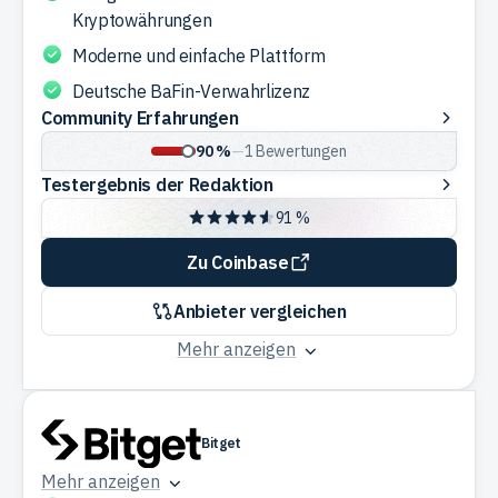
Kryptowährungen
Moderne und einfache Plattform
Deutsche BaFin-Verwahrlizenz
Community
Community Erfahrungen
Erfahrungen
90 %
—
1
Bewertungen
Testergebnis
Testergebnis der Redaktion
der
91 %
Redaktion
Zu Coinbase
Anbieter vergleichen
Mehr anzeigen
Bitget
Mehr anzeigen