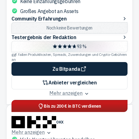
Keine Einzahlungsgebühren
Großes Angebot an Assets
Community
Community Erfahrungen
Erfahrungen
Noch keine Bewertungen
Testergebnis
Testergebnis der Redaktion
der
93 %
Redaktion
ggf. fallen Produktkosten, Spreads, Zuwendungen und Crypto-Gebühren
an
Zu Bitpanda
Anbieter vergleichen
Mehr anzeigen
Bis zu 200 € in BTC verdienen
OKX
Mehr anzeigen