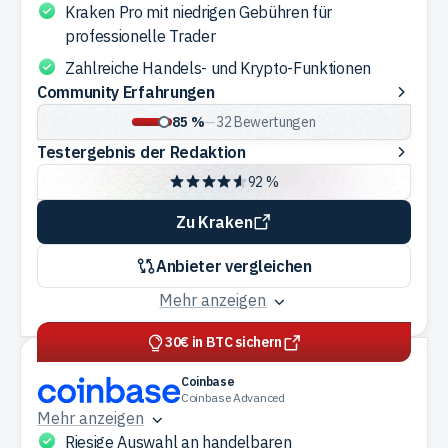
Kraken Pro mit niedrigen Gebühren für
professionelle Trader
Zahlreiche Handels- und Krypto-Funktionen
Community
Community Erfahrungen
Erfahrungen
85 %
—
32
Bewertungen
Testergebnis
Testergebnis der Redaktion
der
92 %
Redaktion
Zu Kraken
Anbieter vergleichen
Mehr anzeigen
30€ in BTC sichern
Coinbase
Coinbase Advanced
Mehr anzeigen
Riesige Auswahl an handelbaren