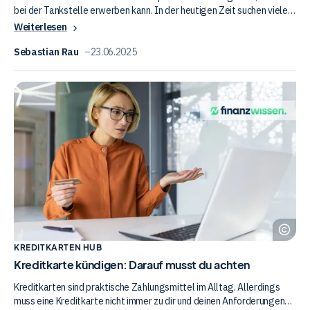
bei der Tankstelle erwerben kann. In der heutigen Zeit suchen viele
nach einer einfachen und schnellen Möglichkeit, online zu bezahlen.
Weiterlesen
Eine Prepaid Kreditkarte von der Tankstelle könnte die Antwort sein.
Aber was steckt dahinter und bietet sie wirklich die Anonymität, die
Sebastian Rau
23.06.2025
viele versprechen? In diesem Artikel geben wir dir einen
Kreditkarte
umfassenden Überblick über die Prepaid Kreditkarte von der
Tankstelle und zeigen dir, was sie so besonders macht.
kündigen:
Darauf
musst
du
achten
Ad
Sto
KREDITKARTEN HUB
Kreditkarte kündigen: Darauf musst du achten
Kreditkarten sind praktische Zahlungsmittel im Alltag. Allerdings
muss eine Kreditkarte nicht immer zu dir und deinen Anforderungen