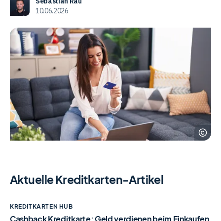
Sebastian Rau
10.06.2026
Ad
Sto
Aktuelle Kreditkarten-Artikel
Cashback
KREDITKARTEN HUB
Kreditkarte:
Cashback Kreditkarte: Geld verdienen beim Einkaufen