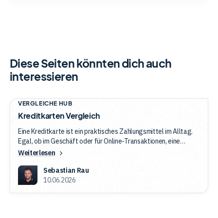
Diese Seiten könnten dich auch
interessieren
Kreditkarten
VERGLEICHE HUB
Kreditkarten Vergleich
Vergleich
Eine Kreditkarte ist ein praktisches Zahlungsmittel im Alltag.
Egal, ob im Geschäft oder für Online-Transaktionen, eine
Kreditkarte kann meistens überzeugen und löst die Girocard
Weiterlesen
zunehmend ab. Allerdings gibt es zahlreiche Kreditkarten am
Markt, sodass der Überblick schwerfallen kann. Für unseren
Sebastian Rau
Kreditkarten Vergleich haben wir die unterschiedlichsten
10.06.2026
Kreditkarten analysiert und zeigen dir, welche Modelle sich
wirklich lohnen. Unser Fokus liegt hierbei auf günstigen
Gebührenmodellen und attraktiven Leistungsumfängen.