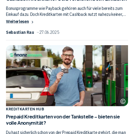
Geld
verdienen
Bonusprogramme wie Payback gehören auch für viele bereits zum
Einkauf dazu. Doch Kreditkarten mit Cashback nutzt nahezu keiner,
beim
obwohl sich diese oft mit den Cashback-Programmen anderer
Weiterlesen
Einkaufen
kombinieren lassen. Wir erklären daher einmal das Prinzip einer
Cashback-Kreditkarte und schauens uns vier Optionen an.
Sebastian Rau
27.06.2025
Prepaid
Kreditkarten
von
der
Tankstelle
–
bieten
sie
Env
volle
Ele
Anonymität?
KREDITKARTEN HUB
Prepaid Kreditkarten von der Tankstelle – bieten sie
volle Anonymität?
Du hast sicherlich schon von der Prepaid Kreditkarte gehört, die man