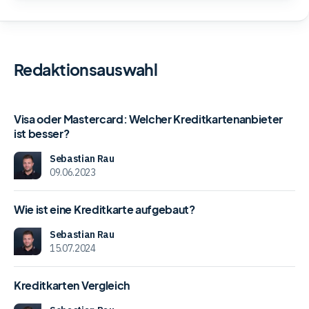
Redaktionsauswahl
Visa
Visa oder Mastercard: Welcher Kreditkartenanbieter
oder
ist besser?
Mastercard:
Welcher
Sebastian Rau
09.06.2023
Kreditkartenanbieter
ist
Wie
besser?
Wie ist eine Kreditkarte aufgebaut?
ist
eine
Sebastian Rau
Kreditkarte
15.07.2024
aufgebaut?
Kreditkarten
Kreditkarten Vergleich
Vergleich