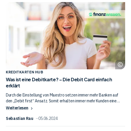
Was
standardisiert. Diese Norm definiert Identitätsdokumente und sorgt
dafür, dass eine Kreditkarte im sogenannten Scheckkartenformat
ist
ausgestellt wird.
eine
Debitkarte?
–
Die
Debit
Card
einfach
Ad
erklärt
Sto
KREDITKARTEN HUB
Was ist eine Debitkarte? – Die Debit Card einfach
erklärt
Durch die Einstellung von Maestro setzen immer mehr Banken auf
den „Debit first“ Ansatz. Somit erhalten immer mehr Kunden eine
kostenlose Debitkarte zum Girokonto. Doch was ist eigentlich eine
Weiterlesen
Debitkarte und was zeichnet eine solche Karte überhaupt aus? Wir
zeigen dir, was eine Debitkarte ist, wie sie funktioniert und welche
Sebastian Rau
05.06.2024
Relevanz diese Karten im Zahlungsverkehr spielen.
Kreditkartenantrag