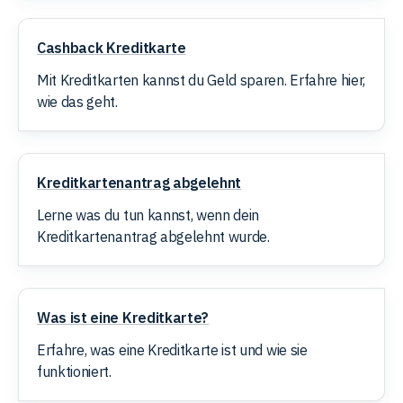
Cashback
Trading
Cashback Kreditkarte
Kreditkarte
Mit Kreditkarten kannst du Geld sparen. Erfahre hier,
Rohstoffe
wie das geht.
Finanzen
Kreditkartenantrag
Kreditkartenantrag abgelehnt
abgelehnt
Lerne was du tun kannst, wenn dein
Anleihen
Kreditkartenantrag abgelehnt wurde.
Was
Was ist eine Kreditkarte?
ist
eine
Erfahre, was eine Kreditkarte ist und wie sie
Kreditkarte?
funktioniert.