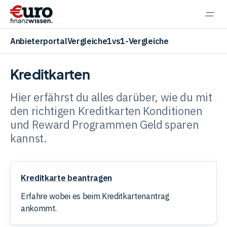
Navi
einb
Anbieterportal
Vergleiche
1vs1-Vergleiche
Kreditkarten
Hier erfährst du alles darüber, wie du mit
Aktien
den richtigen Kreditkarten Konditionen
und Reward Programmen Geld sparen
kannst.
ETF
Kreditkarte
Krypto
Kreditkarte beantragen
beantragen
Erfahre wobei es beim Kreditkartenantrag
ankommt.
Banking