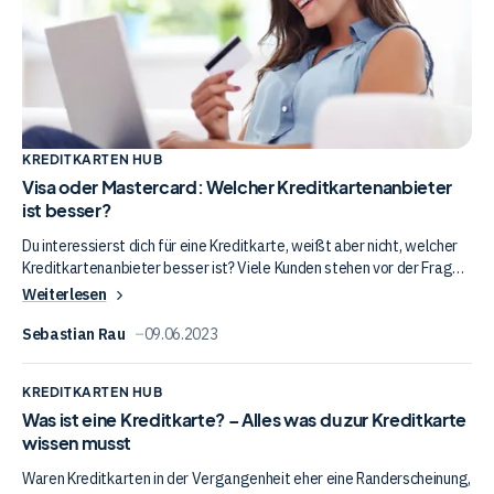
Kreditkartenanbieter
ist
besser?
KREDITKARTEN HUB
Visa oder Mastercard: Welcher Kreditkartenanbieter
ist besser?
Du interessierst dich für eine Kreditkarte, weißt aber nicht, welcher
Kreditkartenanbieter besser ist? Viele Kunden stehen vor der Frage,
ob Visa oder Mastercard die bessere Wahl darstellt. Wie unser
Weiterlesen
Kreditkartenvergleich zeigt, greifen viele Anbieter auf diese beiden
Kreditkartenunternehmen zurück. Daher haben wir uns ebenfalls die
Sebastian Rau
09.06.2023
Frage gestellt, ob Mastercard oder Visa das bessere Gesamtpaket
Was
bieten. In diesem Beitrag zeige ich dir, warum beide
KREDITKARTEN HUB
Kreditkartenanbieter ein wirklich gutes Gesamtpaket bieten und
ist
Was ist eine Kreditkarte? – Alles was du zur Kreditkarte
eher die Wahl der konkreten Kreditkarte entscheidend ist.
eine
wissen musst
Kreditkarte?
Waren Kreditkarten in der Vergangenheit eher eine Randerscheinung,
–