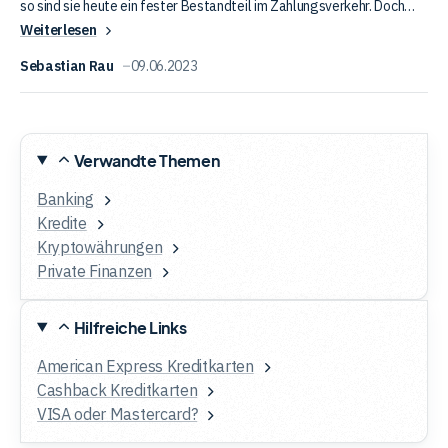
so sind sie heute ein fester Bestandteil im Zahlungsverkehr. Doch
Alles
was ist eigentlich eine Kreditkarte? In diesem Artikel zeige ich dir,
Weiterlesen
was
wie Kreditkarten funktionieren, welche verschiedenen Arten es gibt
du
und worauf du bei Kreditkarten achten musst.
Sebastian Rau
09.06.2023
zur
Kreditkarte
wissen
musst
Verwandte Themen
Banking
Kredite
Kryptowährungen
Private Finanzen
Hilfreiche Links
American Express Kreditkarten
Cashback Kreditkarten
VISA oder Mastercard?