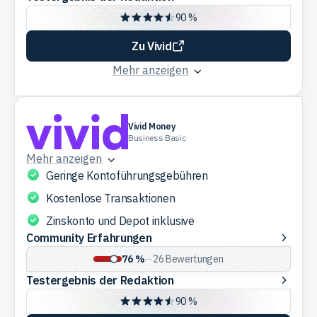
der
90 %
Redaktion
Zu Vivid
Mehr anzeigen
Vivid Money
Business Basic
Mehr anzeigen
Geringe Kontoführungsgebühren
Kostenlose Transaktionen
Zinskonto und Depot inklusive
Community
Community Erfahrungen
Erfahrungen
76 %
—
26
Bewertungen
Testergebnis
Testergebnis der Redaktion
der
90 %
Redaktion