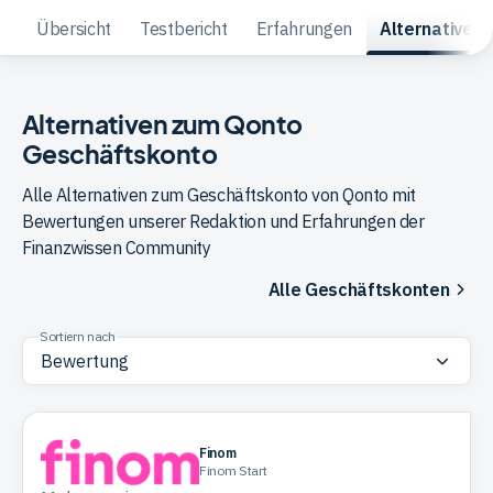
Übersicht
Testbericht
Erfahrungen
Alternativen
Trading
Alternativen zum Qonto
Rohstoffe
Geschäftskonto
Alle Alternativen zum Geschäftskonto von Qonto mit
Finanzen
Bewertungen unserer Redaktion und Erfahrungen der
Finanzwissen Community
Anleihen
Alle Geschäftskonten
Sortiern nach
Finom
Finom Start