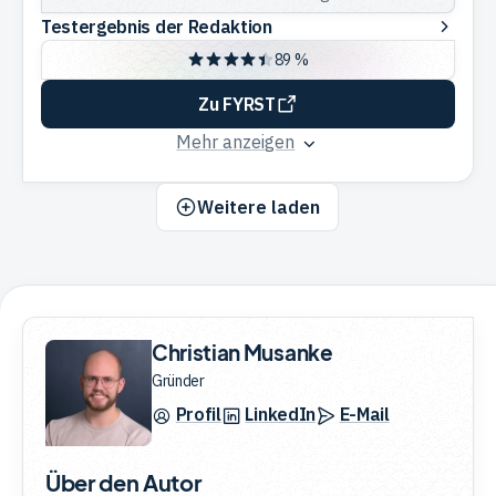
Testergebnis
Testergebnis der Redaktion
der
89 %
Redaktion
Zu FYRST
Mehr anzeigen
Weitere laden
Christian Musanke
Gründer
Profil
LinkedIn
E-Mail
Über den Autor