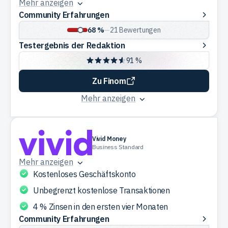
Mehr anzeigen
Community
Community Erfahrungen
Erfahrungen
68 %
—
21
Bewertungen
Testergebnis
Testergebnis der Redaktion
der
91 %
Redaktion
Zu Finom
Mehr anzeigen
Vivid Money
Business Standard
Mehr anzeigen
Kostenloses Geschäftskonto
Unbegrenzt kostenlose Transaktionen
4 % Zinsen in den ersten vier Monaten
Community
Community Erfahrungen