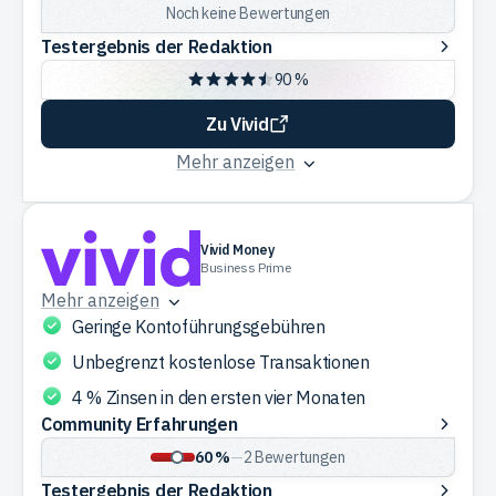
Erfahrungen
Noch keine Bewertungen
Testergebnis
Testergebnis der Redaktion
der
90 %
Redaktion
Zu Vivid
Mehr anzeigen
Vivid Money
Business Prime
Mehr anzeigen
Geringe Kontoführungsgebühren
Unbegrenzt kostenlose Transaktionen
4 % Zinsen in den ersten vier Monaten
Community
Community Erfahrungen
Erfahrungen
60 %
—
2
Bewertungen
Testergebnis
Testergebnis der Redaktion