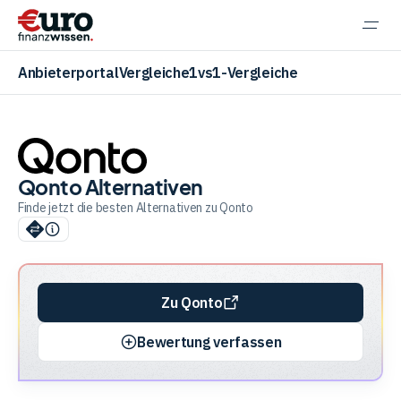
Navi
einb
Anbieterportal
Vergleiche
1vs1-Vergleiche
Qonto Alternativen
Aktien
Finde jetzt die besten Alternativen zu Qonto
ETF
Zu Qonto
Krypto
Bewertung verfassen
Banking