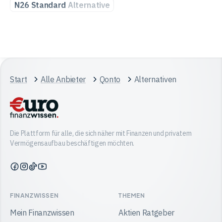
N26 Standard
Alternative
Start
Alle Anbieter
Qonto
Alternativen
Die Plattform für alle, die sich näher mit Finanzen und privatem
Vermögensaufbau beschäftigen möchten.
Finanzwissen
Finanzwissen
Finanzwissen
Finanzwissen
auf
auf
auf
auf
Facebook
Instagram
TikTok
YouTube
FINANZWISSEN
THEMEN
Mein Finanzwissen
Aktien Ratgeber