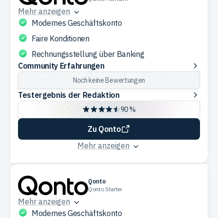
Mehr anzeigen
Modernes Geschäftskonto
Faire Konditionen
Rechnungsstellung über Banking
Community
Community Erfahrungen
Erfahrungen
Noch keine Bewertungen
Testergebnis
Testergebnis der Redaktion
der
90 %
Redaktion
Zu Qonto
Mehr anzeigen
Qonto
Qonto Starter
Mehr anzeigen
Modernes Geschäftskonto