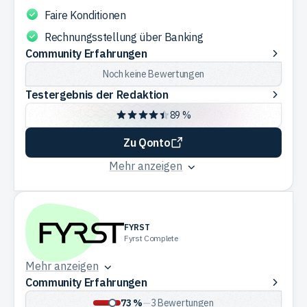
Faire Konditionen
Rechnungsstellung über Banking
Community
Community Erfahrungen
Erfahrungen
Noch keine Bewertungen
Testergebnis
Testergebnis der Redaktion
der
89 %
Redaktion
Zu Qonto
Mehr anzeigen
FYRST
Fyrst Complete
Mehr anzeigen
Community
Community Erfahrungen
Erfahrungen
73 %
—
3
Bewertungen