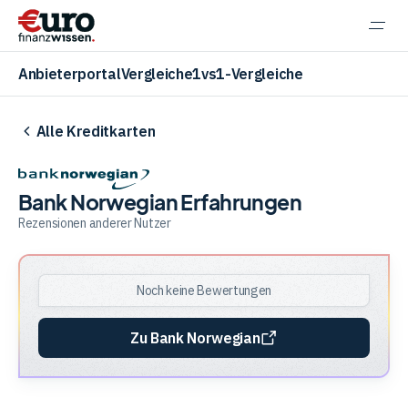
Navi
einb
Anbieterportal
Vergleiche
1vs1-Vergleiche
Alle Kreditkarten
Aktien
Bank Norwegian Erfahrungen
Rezensionen anderer Nutzer
ETF
Noch keine Bewertungen
Krypto
Zu Bank Norwegian
Banking