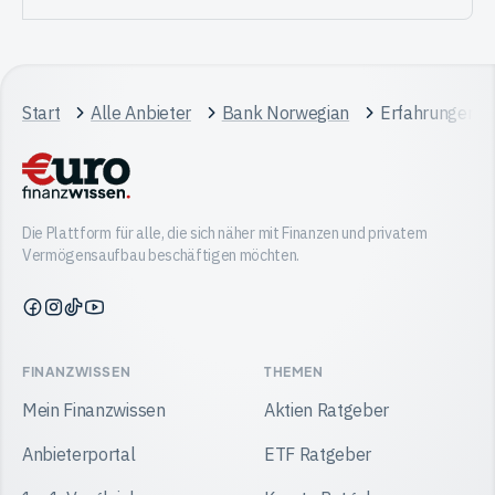
Start
Alle Anbieter
Bank Norwegian
Erfahrungen
Die Plattform für alle, die sich näher mit Finanzen und privatem
Vermögensaufbau beschäftigen möchten.
Finanzwissen
Finanzwissen
Finanzwissen
Finanzwissen
auf
auf
auf
auf
Facebook
Instagram
TikTok
YouTube
FINANZWISSEN
THEMEN
Mein Finanzwissen
Aktien Ratgeber
Anbieterportal
ETF Ratgeber