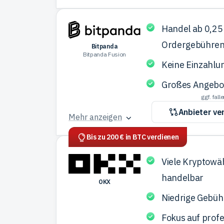
Handel ab 0,2
Ordergebühre
Bitpanda
Bitpanda Fusion
Keine Einzahl
Großes Angebot
ggf. fal
Anbieter ve
Mehr anzeigen
Bis zu 200 € in BTC verdienen
Viele Kryptow
handelbar
OKX
Niedrige Gebüh
Fokus auf profe