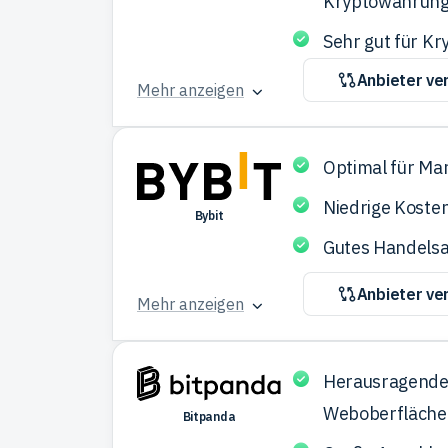
Kryptowährun
Sehr gut für Kr
Anbieter ve
Mehr anzeigen
Optimal für Ma
Niedrige Koste
Bybit
Gutes Handels
Anbieter ve
Mehr anzeigen
Herausragend
Weboberfläche
Bitpanda