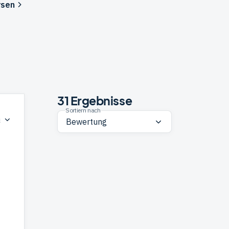
rsen
31
Ergebnisse
Sortiern nach
n