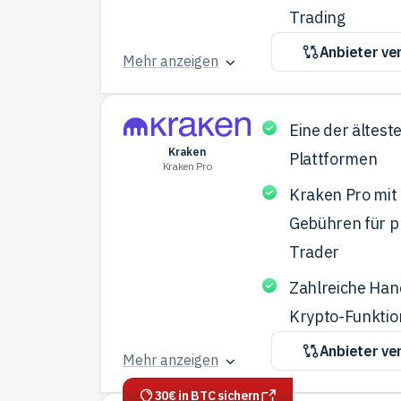
Trading
Anbieter ve
Mehr anzeigen
Eine der ältest
Kraken
Plattformen
Kraken Pro
Kraken Pro mit
Gebühren für p
Trader
Zahlreiche Han
Krypto-Funkti
Anbieter ve
Mehr anzeigen
30€ in BTC sichern