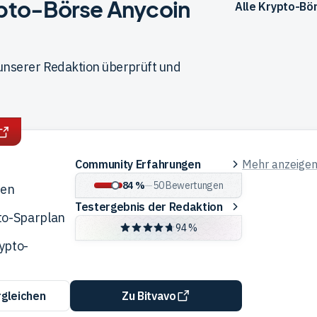
rypto-Börse Anycoin
Alle Krypto-Bö
 unserer Redaktion überprüft und
Community
Community Erfahrungen
Mehr anzeige
Erfahrungen
84 %
—
50
Bewertungen
ren
Testergebnis
Testergebnis der Redaktion
to-Sparplan
der
94 %
Redaktion
ypto-
rgleichen
Zu Bitvavo