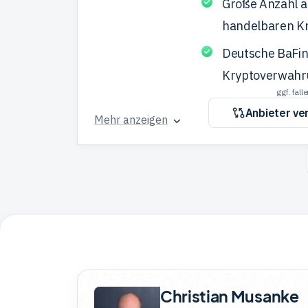
Große Anzahl 
handelbaren K
Deutsche BaFin
Kryptoverwahr
ggf. fal
Anbieter ve
Mehr anzeigen
Christian Musanke