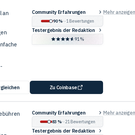
Community
Community Erfahrungen
Mehr anzeige
l an
Erfahrungen
90 %
—
1
Bewertungen
Testergebnis
Testergebnis der Redaktion
gen
der
91 %
infache
Redaktion
-
rgleichen
Zu Coinbase
Community
Community Erfahrungen
Mehr anzeige
Gebühren
Erfahrungen
83 %
—
21
Bewertungen
Testergebnis
Testergebnis der Redaktion