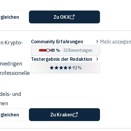
rgleichen
Zu OKX
Community
Community Erfahrungen
Mehr anzeige
en Krypto-
Erfahrungen
85 %
—
32
Bewertungen
Testergebnis
Testergebnis der Redaktion
 niedrigen
der
92 %
rofessionelle
Redaktion
dels- und
onen
rgleichen
Zu Kraken