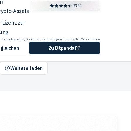
an
der
89 %
rypto-Assets
Redaktion
-Lizenz zur
ung
len Produktkosten, Spreads, Zuwendungen und Crypto-Gebühren an
rgleichen
Zu Bitpanda
Weitere laden