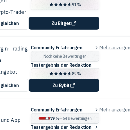
gen
der
91 %
Redaktion
ypto-Trader
rgleichen
Zu Bitget
Community
Community Erfahrungen
Mehr anzeige
rgin-Trading
Erfahrungen
Noch keine Bewertungen
n
Testergebnis der Redaktion
angebot
89 %
rgleichen
Zu Bybit
Community
Community Erfahrungen
Mehr anzeige
e
Erfahrungen
79 %
—
64
Bewertungen
 und App
Testergebnis
Testergebnis der Redaktion