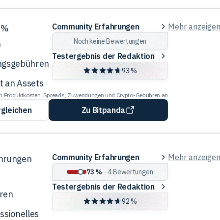
Community
Community Erfahrungen
Mehr anzeige
5 %
Erfahrungen
Noch keine Bewertungen
n
Testergebnis
Testergebnis der Redaktion
ungsgebühren
der
93 %
Redaktion
 an Assets
len Produktkosten, Spreads, Zuwendungen und Crypto-Gebühren an
rgleichen
Zu Bitpanda
Community
Community Erfahrungen
Mehr anzeige
ährungen
Erfahrungen
73 %
—
4
Bewertungen
Testergebnis
Testergebnis der Redaktion
ren
der
92 %
Redaktion
ssionelles