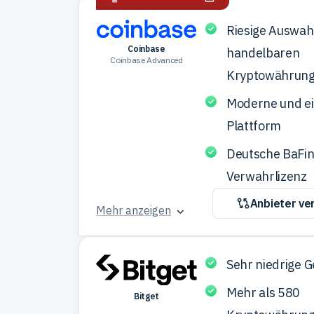
Riesige Auswah
Coinbase
handelbaren
Coinbase Advanced
Kryptowährun
Moderne und e
Plattform
Deutsche BaFin
Verwahrlizenz
Anbieter ve
Mehr anzeigen
Sehr niedrige 
Mehr als 580
Bitget