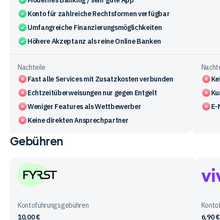
Modernes Banking / sehr gute App
Konto für zahlreiche Rechtsformen verfügbar
Umfangreiche Finanzierungsmöglichkeiten
Höhere Akzeptanz als reine Online Banken
Nachteile
Nachte
Fast alle Services mit Zusatzkosten verbunden
Ke
Echtzeitüberweisungen nur gegen Entgelt
Ku
Weniger Features als Wettbewerber
E-
Keine direkten Ansprechpartner
Gebühren
Vergleichstabelle
zu
den
Vorteile
und
FYRST
Vivid
Nachteile
Mone
Kontoführungsgebühren
Konto
der
10,00 €
6,90 €