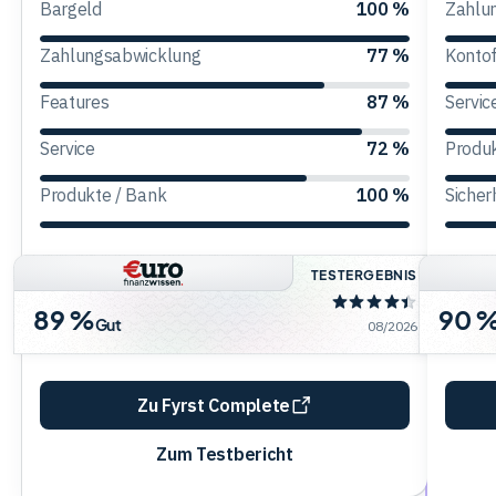
Bargeld
100 %
Zahlu
Trading
Zahlungsabwicklung
77 %
Konto
Features
87 %
Servic
Rohstoffe
Service
72 %
Produ
Produkte / Bank
100 %
Sicher
Finanzen
TESTERGEBNIS
Anleihen
89 %
90 
Gut
08/2026
Zu Fyrst Complete
Zum Testbericht