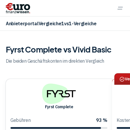
Navi
einb
Anbieterportal
Vergleiche
1vs1-Vergleiche
Fyrst Complete vs Vivid Basic
Aktien
Die beiden Geschäftskonten im direkten Vergleich
Ve
ETF
Krypto
Fyrst
Fyrst Complete
Busine
Complete
Basic
Gebühren
93 %
Koste
Banking