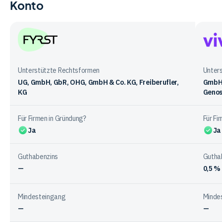
Konto
Vergleichstabelle
zu
Gebühren
bei
den
FYRST
Vivid
Anbietern
Mone
Unterstützte Rechtsformen
Unter
UG, GmbH, GbR, OHG, GmbH & Co. KG, Freiberufler,
GmbH,
KG
Genos
Für Firmen in Gründung?
Für Fi
Ja
Ja
Guthabenzins
Gutha
—
0,5 %
Mindesteingang
Minde
—
—