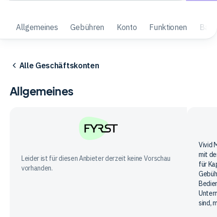
Allgemeines
Gebühren
Konto
Funktionen
Barg
Alle Geschäftskonten
Allgemeines
Vivid
Vivid 
FYRST
mit de
Mone
Leider ist für diesen Anbieter derzeit keine Vorschau
für Ka
vorhanden.
Gebühr
Bedien
Untern
sind, 