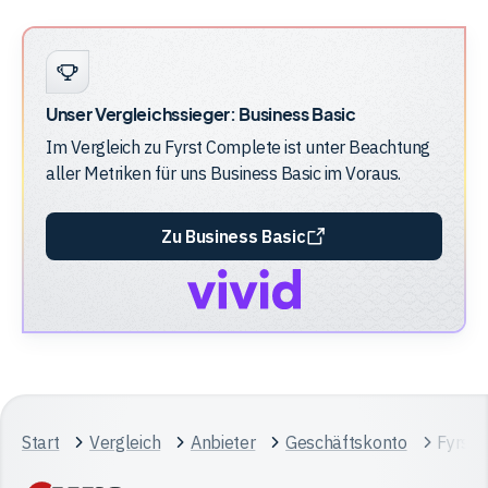
Fyrst Complete vs Qonto Smart
Unser Vergleichssieger:
Business Basic
Im Vergleich zu
Fyrst Complete
ist unter Beachtung
aller Metriken für uns
Business Basic
im Voraus.
Zu Business Basic
Start
Vergleich
Anbieter
Geschäftskonto
Fyrst 