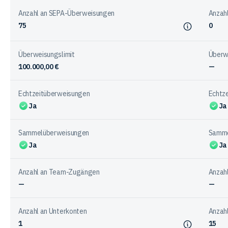
Anzahl an SEPA-Überweisungen
Anzah
75
0
Überweisungslimit
Überw
100.000,00 €
—
Echtzeitüberweisungen
Echtz
Ja
Ja
Sammelüberweisungen
Samme
Ja
Ja
Anzahl an Team-Zugängen
Anzah
—
—
Anzahl an Unterkonten
Anzahl
1
15