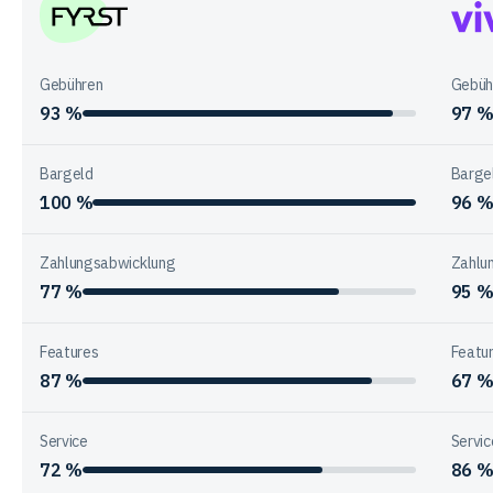
der
Anbieter
FYRST
Vivid
Mone
Gebühren
Gebüh
93 %
97 
Bargeld
Barge
100 %
96 
Zahlungsabwicklung
Zahlu
77 %
95 
Features
Featu
87 %
67 
Service
Servic
72 %
86 