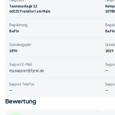
Hauptsitz
Haupt
Taunusanlage 12
Kempe
60325 Frankfurt am Main
10785
Regulierung
Regul
BaFin
BaFin
Gründungsjahr
Gründ
1870
2019
Support E-Mail
Suppor
my.support@fyrst.de
—
Support Telefon
Suppo
—
—
Bewertung
Vergleichstabelle
zur
Unternehmensstruktur