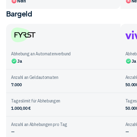
Nein
Ne
Bargeld
Vergleichstabelle
zu
Funktionen
bei
den
FYRST
Vivid
Anbietern
Mone
Abhebung an Automatenverbund
Abheb
Ja
Ja
Anzahl an Geldautomaten
Anzah
7.000
50.00
Tageslimit für Abhebungen
Tages
1.000,00 €
50.00
Anzahl an Abhebungen pro Tag
Anzah
—
—