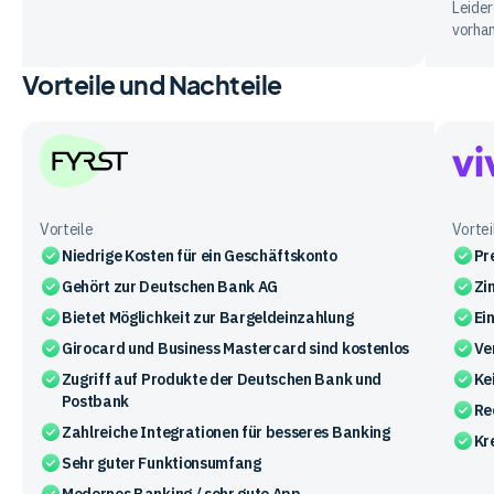
Leider
vorha
Vorteile und Nachteile
FYRST
Vivid
Mone
Vorteile
Vortei
Niedrige Kosten für ein Geschäftskonto
Pr
Gehört zur Deutschen Bank AG
Zi
Bietet Möglichkeit zur Bargeldeinzahlung
Ei
Girocard und Business Mastercard sind kostenlos
Ve
Zugriff auf Produkte der Deutschen Bank und
Ke
Postbank
Re
Zahlreiche Integrationen für besseres Banking
Kr
Sehr guter Funktionsumfang