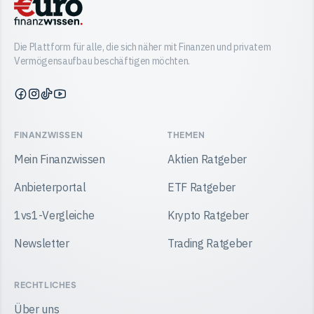
Die Plattform für alle, die sich näher mit Finanzen und privatem
Vermögensaufbau beschäftigen möchten.
Finanzwissen
Finanzwissen
Finanzwissen
Finanzwissen
auf
auf
auf
auf
Facebook
Instagram
TikTok
YouTube
FINANZWISSEN
THEMEN
Mein Finanzwissen
Aktien Ratgeber
Anbieterportal
ETF Ratgeber
1vs1-Vergleiche
Krypto Ratgeber
Newsletter
Trading Ratgeber
RECHTLICHES
Über uns