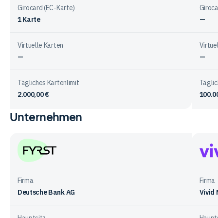
Girocard (EC-Karte)
Giroca
1
Karte
—
Virtuelle Karten
Virtue
—
—
Tägliches Kartenlimit
Täglic
2.000,00 €
100.0
Unternehmen
Vergleichstabelle
zu
Karten
bei
den
FYRST
Vivid
Anbietern
Mone
Firma
Firma
Deutsche Bank AG
Vivid