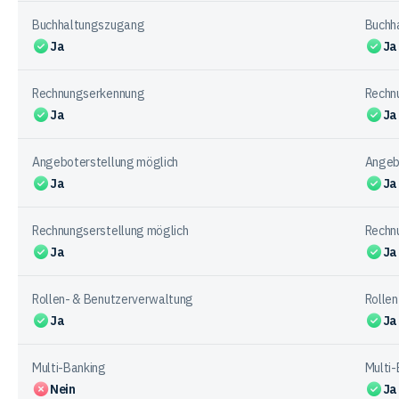
Buchhaltungszugang
Buchh
Ja
Ja
Rechnungserkennung
Rechn
Ja
Ja
Angeboterstellung möglich
Angeb
Ja
Ja
Rechnungserstellung möglich
Rechn
Ja
Ja
Rollen- & Benutzerverwaltung
Rolle
Ja
Ja
Multi-Banking
Multi-
Nein
Ja