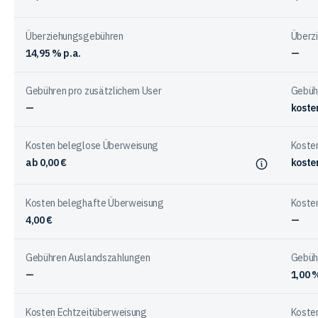
Anbieter
Überziehungsgebühren
Überz
14,95 % p.a.
—
Gebühren pro zusätzlichem User
Gebühr
—
koste
Kosten beleglose Überweisung
Koste
ab 0,00 €
koste
Kosten beleghafte Überweisung
Koste
4,00 €
—
Gebühren Auslandszahlungen
Gebüh
—
1,00 
Kosten Echtzeitüberweisung
Koste