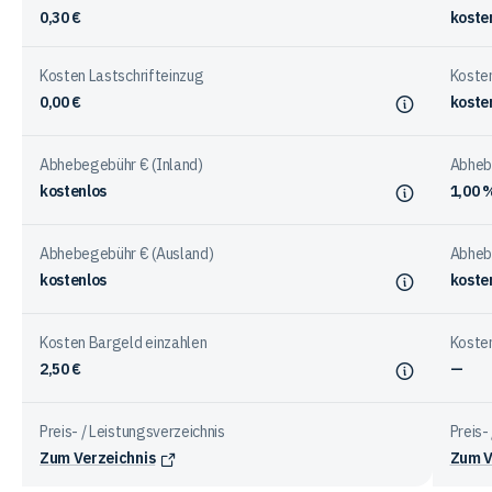
0,30 €
koste
Kosten Lastschrifteinzug
Kosten
0,00 €
koste
Abhebegebühr € (Inland)
Abheb
kostenlos
1,00 
Abhebegebühr € (Ausland)
Abheb
kostenlos
koste
Kosten Bargeld einzahlen
Kosten
2,50 €
—
Preis- / Leistungsverzeichnis
Preis-
Zum Verzeichnis
Zum V