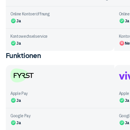
Online Kontoeröffnung
Onlin
Ja
Ja
Kontowechselservice
Konto
Ja
Ne
Funktionen
Vergleichstabelle
zu
den
Kontomodellen
bei
FYRST
Vivid
den
Mone
Apple Pay
Apple
Anbietern
Ja
Ja
Google Pay
Googl
Ja
Ja