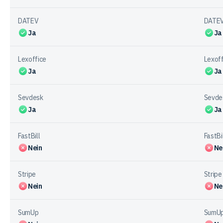
DATEV
DATE
Ja
Ja
Lexoffice
Lexoff
Ja
Ja
Sevdesk
Sevde
Ja
Ja
FastBill
FastBi
Nein
Ne
Stripe
Stripe
Nein
Ne
SumUp
SumU