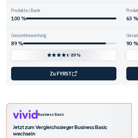
Produkte / Bank
Produk
100 %
63 
Gesamtbewertung
Gesam
89 %
90 
89 %
Zu FYRST
Vergleichstabelle
zur
Unternehmensstruktur
der
Business Basic
Anbieter
Jetzt zum Vergleichssieger
Business Basic
wechseln