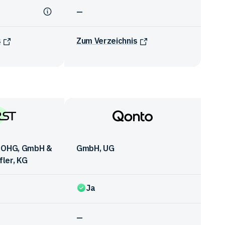
—
s
Zum Verzeichnis
Qonto
, OHG, GmbH &
GmbH, UG
fler, KG
Ja
—