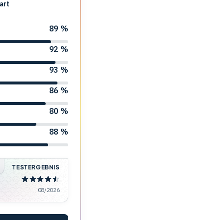
art
89 %
92 %
93 %
86 %
80 %
88 %
TESTERGEBNIS
08/2026