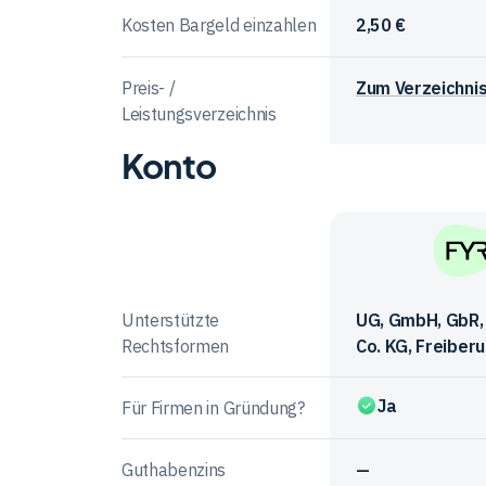
Kosten Bargeld einzahlen
2,50 €
Preis- /
Zum Verzeichni
Leistungsverzeichnis
Konto
Vergleichstabelle
zu
Gebühren
bei
Anbieter
den
im
FYRST
Anbietern
Vergleich
Unterstützte
UG, GmbH, GbR
Rechtsformen
Co. KG, Freiberu
Ja
Für Firmen in Gründung?
Guthabenzins
—