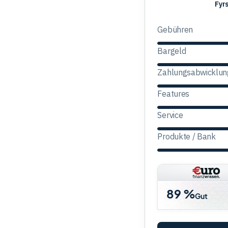
Fyrst
Fyr
Complete
Gebühren
Bargeld
Zahlungsabwicklun
Features
Service
Produkte / Bank
89 %
Gut