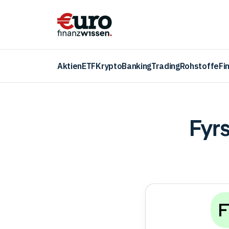
Aktien
ETF
Krypto
Banking
Trading
Rohstoffe
Fi
Fyr