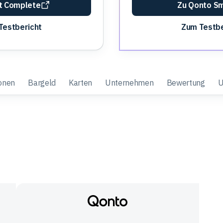
st Complete
Zu Qonto S
Testbericht
Zum Testbe
onen
Bargeld
Karten
Unternehmen
Bewertung
U
Qonto