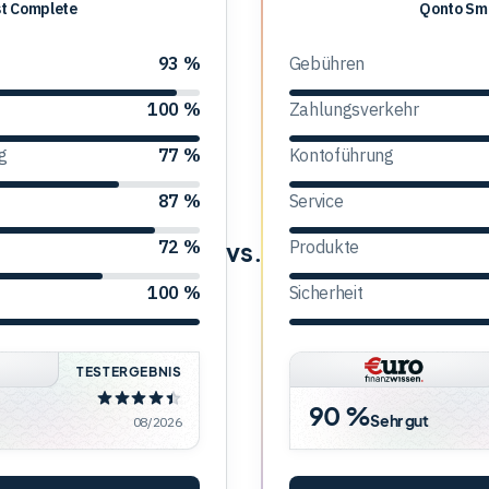
st Complete
Qonto
Qonto Sm
Smart
93 %
Gebühren
100 %
Zahlungsverkehr
g
77 %
Kontoführung
87 %
Service
vs.
72 %
Produkte
100 %
Sicherheit
TESTERGEBNIS
90 %
Sehr gut
08/2026