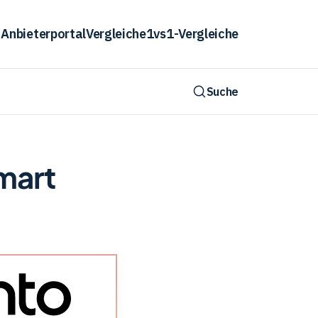
Anbieterportal
Vergleiche
1vs1-Vergleiche
Suche
mart