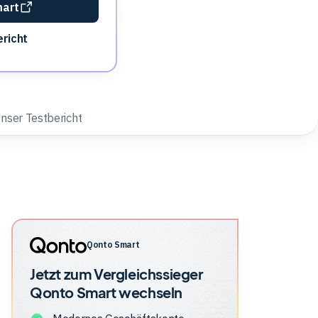
mart
richt
nser Testbericht
Qonto Smart
Jetzt zum Vergleichssieger
Qonto Smart
wechseln