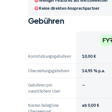
Weniger Features als Wettbewerber
Keine direkten Ansprechpartner
Gebühren
Vergleichstabelle
zu
den
Vorteile
Anbieter
und
im
FYRST
Nachteile
Vergleich
der
Kontoführungsgebühren
10,00 €
Anbieter
Überziehungsgebühren
14,95 % p.a.
Gebühren pro
—
zusätzlichem User
Kosten beleglose
ab 0,00 €
Überweisung