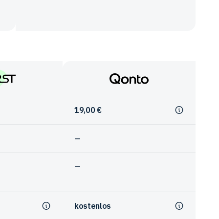
Qonto
19,00 €
—
—
kostenlos