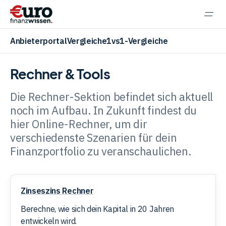
Navi
einb
Anbieterportal
Vergleiche
1vs1-Vergleiche
Rechner & Tools
Die Rechner-Sektion befindet sich aktuell
Aktien
noch im Aufbau. In Zukunft findest du
hier Online-Rechner, um dir
verschiedenste Szenarien für dein
ETF
Finanzportfolio zu veranschaulichen.
Krypto
Zinseszins
Zinseszins Rechner
Rechner
Berechne, wie sich dein Kapital in 20 Jahren
Banking
entwickeln wird.