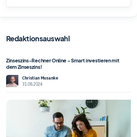
Trading
Rohstoffe
Redaktionsauswahl
Zinseszins-
Finanzen
Zinseszins-Rechner Online – Smart investieren mit
Rechner
dem Zinseszins!
Online
Anleihen
–
Christian Musanke
31.08.2024
Smart
investieren
mit
dem
Zinseszins!