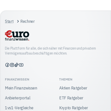
Start
Rechner
Die Plattform für alle, die sich näher mit Finanzen und privatem
Vermögensaufbau beschäftigen möchten.
Finanzwissen
Finanzwissen
Finanzwissen
Finanzwissen
auf
auf
auf
auf
Facebook
Instagram
TikTok
YouTube
FINANZWISSEN
THEMEN
Mein Finanzwissen
Aktien Ratgeber
Anbieterportal
ETF Ratgeber
1vs1-Vergleiche
Krypto Ratgeber