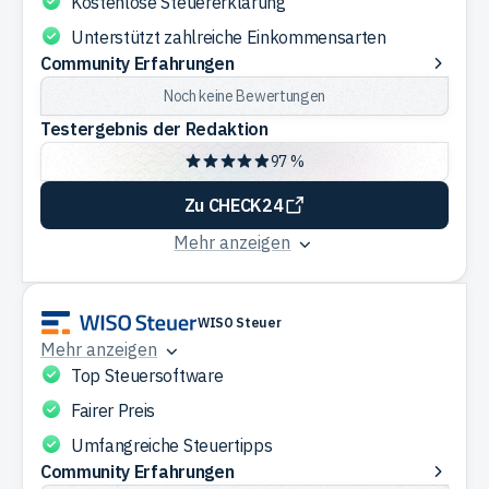
Kostenlose Steuererklärung
Unterstützt zahlreiche Einkommensarten
Community
Community Erfahrungen
Erfahrungen
Noch keine Bewertungen
Testergebnis der Redaktion
97 %
Zu CHECK24
Mehr anzeigen
WISO Steuer
Mehr anzeigen
Top Steuersoftware
Fairer Preis
Umfangreiche Steuertipps
Community
Community Erfahrungen