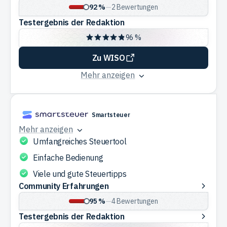
Erfahrungen
92 %
—
2
Bewertungen
Testergebnis der Redaktion
96 %
Zu WISO
Mehr anzeigen
Smartsteuer
Mehr anzeigen
Umfangreiches Steuertool
Einfache Bedienung
Viele und gute Steuertipps
Community
Community Erfahrungen
Erfahrungen
95 %
—
4
Bewertungen
Testergebnis
Testergebnis der Redaktion