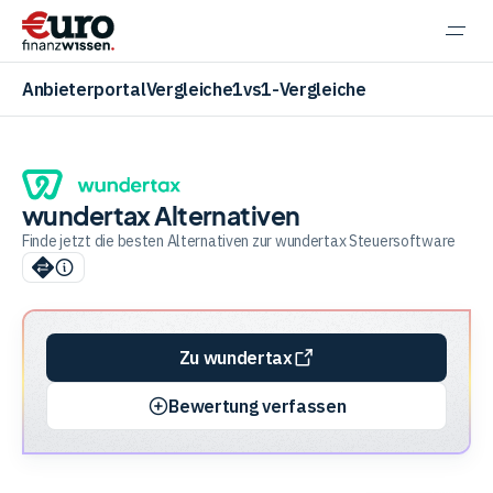
Navi
einb
Anbieterportal
Vergleiche
1vs1-Vergleiche
wundertax Alternativen
Aktien
Finde jetzt die besten Alternativen zur wundertax Steuersoftware
ETF
Zu wundertax
Krypto
Bewertung verfassen
Banking