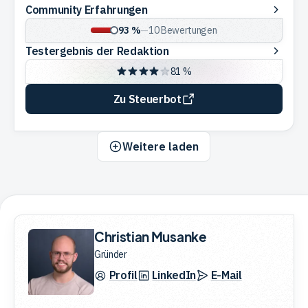
Community
Community Erfahrungen
Erfahrungen
93 %
—
10
Bewertungen
Testergebnis
Testergebnis der Redaktion
der
81 %
Redaktion
Zu Steuerbot
Weitere laden
Christian Musanke
Gründer
Profil
LinkedIn
E-Mail