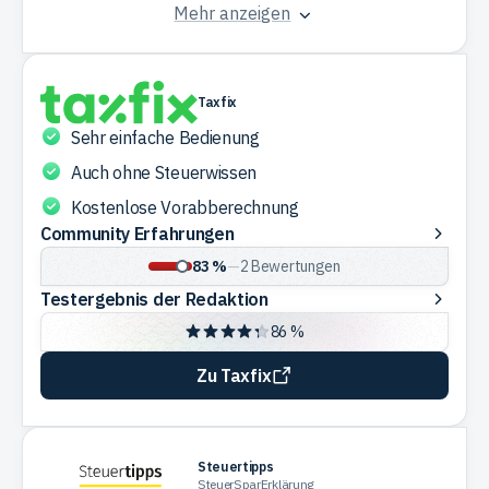
Mehr anzeigen
Taxfix
Sehr einfache Bedienung
Auch ohne Steuerwissen
Kostenlose Vorabberechnung
Community
Community Erfahrungen
Erfahrungen
83 %
—
2
Bewertungen
Testergebnis
Testergebnis der Redaktion
der
86 %
Redaktion
Zu Taxfix
Steuertipps
SteuerSparErklärung