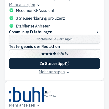
Mehr anzeigen
Moderner KI-Assistent
3 Steuererklärung pro Lizenz
Etablierter Anbieter
Community
Community Erfahrungen
Erfahrungen
Noch keine Bewertungen
Testergebnis der Redaktion
86 %
Zu Steuertipp
Mehr anzeigen
:Buhl
Tax 2026
Mehr anzeigen