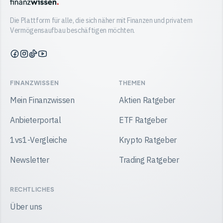
Die Plattform für alle, die sich näher mit Finanzen und privatem
Vermögensaufbau beschäftigen möchten.
Finanzwissen
Finanzwissen
Finanzwissen
Finanzwissen
auf
auf
auf
auf
Facebook
Instagram
TikTok
YouTube
FINANZWISSEN
THEMEN
Mein Finanzwissen
Aktien Ratgeber
Anbieterportal
ETF Ratgeber
1vs1-Vergleiche
Krypto Ratgeber
Newsletter
Trading Ratgeber
RECHTLICHES
Über uns