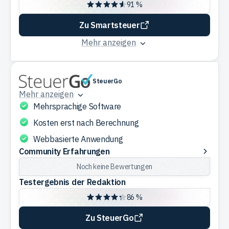
der
91 %
Redaktion
Zu Smartsteuer
Mehr anzeigen
SteuerGo
Mehr anzeigen
Mehrsprachige Software
Kosten erst nach Berechnung
Webbasierte Anwendung
Community
Community Erfahrungen
Erfahrungen
Noch keine Bewertungen
Testergebnis der Redaktion
86 %
Zu SteuerGo