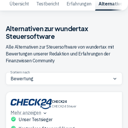
Übersicht
Testbericht
Erfahrungen
Alternativen
Trading
Alternativen zur wundertax
Rohstoffe
Steuersoftware
Alle Alternativen zur Steuersoftware von wundertax mit
Finanzen
Bewertungen unserer Redaktion und Erfahrungen der
Finanzwissen Community
Anleihen
Sortiern nach
CHECK24
CHECK24 Steuer
Mehr anzeigen
Unser Testsieger