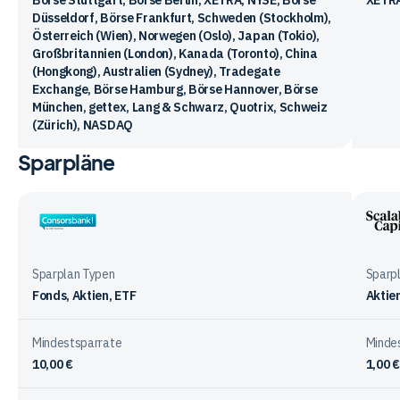
Börse Stuttgart, Börse Berlin, XETRA, NYSE, Börse
XETRA
Düsseldorf, Börse Frankfurt, Schweden (Stockholm),
Österreich (Wien), Norwegen (Oslo), Japan (Tokio),
Großbritannien (London), Kanada (Toronto), China
(Hongkong), Australien (Sydney), Tradegate
Exchange, Börse Hamburg, Börse Hannover, Börse
München, gettex, Lang & Schwarz, Quotrix, Schweiz
(Zürich), NASDAQ
Sparpläne
Vergleichstabelle
zu
Kennzahlen
beim
Consorsbank
Scala
Investieren
Capit
mit
Sparplan Typen
Sparp
den
Fonds, Aktien, ETF
Aktie
Anbietern
Mindestsparrate
Minde
10,00 €
1,00 €