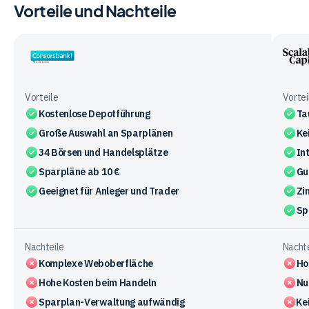
Vorteile und Nachteile
Consorsbank
Scala
Capit
Vorteile
Vortei
Kostenlose Depotführung
Ta
Große Auswahl an Sparplänen
Ke
34 Börsen und Handelsplätze
In
Sparpläne ab 10 €
Gu
Geeignet für Anleger und Trader
Zi
Sp
Nachteile
Nachte
Komplexe Weboberfläche
Ho
Hohe Kosten beim Handeln
Nu
Sparplan-Verwaltung aufwändig
Ke