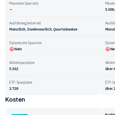
Maximale Sparrate
Maxim
—
5.000
Ausführungsintervall
Ausfüh
Monatlich, Zweimonatlich, Quartalsweise
Monat
Dynamische Sparrate
Dynam
Nein
Ne
Aktiensparpläne
Aktie
5.362
über 
ETF-Sparpläne
ETF-S
1.728
über 
Kosten
Vergleichstabelle
zu
Sparplänen