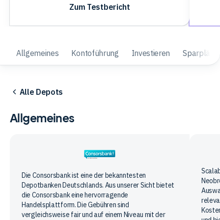
Zum Testbericht
Allgemeines
Kontoführung
Investieren
Sparpläne
Alle Depots
Allgemeines
Scala
Scalab
Consorsbank
Die Consorsbank ist eine der bekanntesten
Neobro
Capit
Depotbanken Deutschlands. Aus unserer Sicht bietet
Auswah
die Consorsbank eine hervorragende
releva
Handelsplattform. Die Gebühren sind
Kosten
vergleichsweise fair und auf einem Niveau mit der
und bi