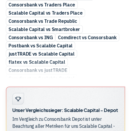
Consorsbank vs Traders Place
Scalable Capital vs Traders Place
Consorsbank vs Trade Republic
Scalable Capital vs Smartbroker
Consorsbank vs ING
Comdirect vs Consorsbank
Postbank vs Scalable Capital
justTRADE vs Scalable Capital
flatex vs Scalable Capital
Consorsbank vs justTRADE
Comdirect vs Scalable Capital
Consorsbank vs DKB
Consorsbank vs Finanzen.net Zero
Consorsbank vs flatex
Consorsbank vs Postbank
Unser Vergleichssieger:
Scalable Capital - Depot
Consorsbank vs Smartbroker
Im Vergleich zu
Consorsbank Depot
ist unter
Beachtung aller Metriken für uns
Scalable Capital -