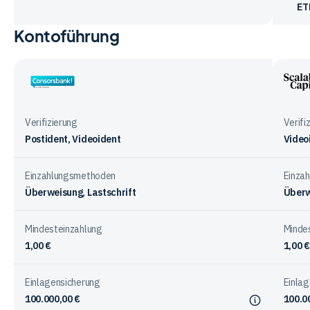
ET
Kontoführung
Vergleichstabelle
zu
den
Vorteile
Consorsbank
Scala
und
Capit
Nachteile
Verifizierung
Verifi
der
Postident, Videoident
Video
Anbieter
Einzahlungsmethoden
Einza
Überweisung, Lastschrift
Überw
Mindesteinzahlung
Minde
1,00 €
1,00 €
Einlagensicherung
Einlag
100.000,00 €
100.0