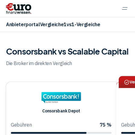
Navi
einb
Anbieterportal
Vergleiche
1vs1-Vergleiche
Consorsbank vs Scalable Capital
Aktien
Die Broker im direkten Vergleich
Ve
ETF
Krypto
Consorsbank
Consorsbank Depot
Sca
Depot
Capi
Gebühren
75 %
Gebüh
-
Banking
Dep