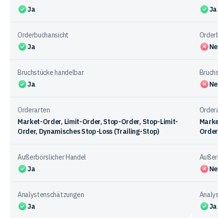
Ja
Ja
Orderbuchansicht
Order
Ja
Ne
Bruchstücke handelbar
Bruch
Ja
Ne
Orderarten
Order
Market-Order, Limit-Order, Stop-Order, Stop-Limit-
Marke
Order, Dynamisches Stop-Loss (Trailing-Stop)
Order
Außerbörslicher Handel
Außerb
Ja
Ne
Analystenschätzungen
Analy
Ja
Ja