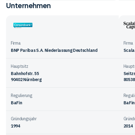
Unternehmen
Vergleichstabelle
zum
Funktionsangebot
der
Consorsbank
Scala
Anbieter
Capit
Firma
Firma
BNP Paribas S.A. Niederlassung Deutschland
Scala
Hauptsitz
Haupt
Bahnhofstr. 55
Seitz
90402 Nürnberg
80538
Regulierung
Regul
BaFin
BaFin
Gründungsjahr
Gründ
1994
2014