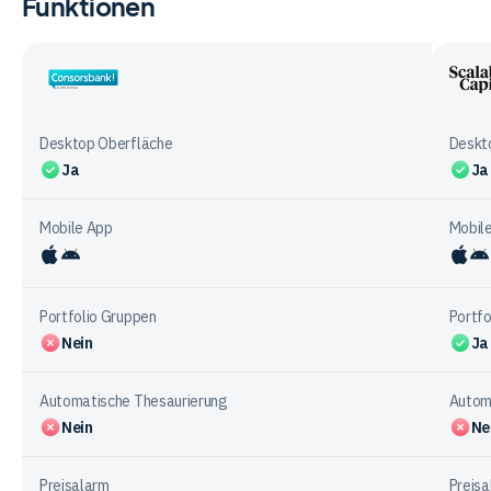
Funktionen
Vergleichstabelle
zu
den
Kosten
Consorsbank
Scala
bei
Capit
den
Desktop Oberfläche
Deskt
Anbietern
Ja
Ja
Mobile App
Mobil
iOS
Android
iO
Portfolio Gruppen
Portfo
Nein
Ja
Automatische Thesaurierung
Autom
Nein
Ne
Preisalarm
Preisa