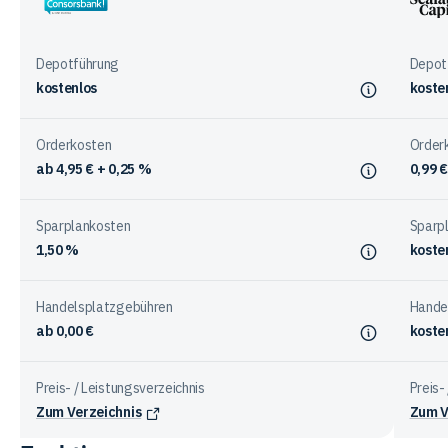
bei
Consorsbank
Scala
den
Capit
Anbietern
Depotführung
Depot
kostenlos
koste
Orderkosten
Order
ab 4,95 € + 0,25 %
0,99 €
Sparplankosten
Sparp
1,50 %
koste
Handelsplatzgebühren
Hande
ab 0,00 €
koste
Preis- / Leistungsverzeichnis
Preis-
Zum Verzeichnis
Zum V