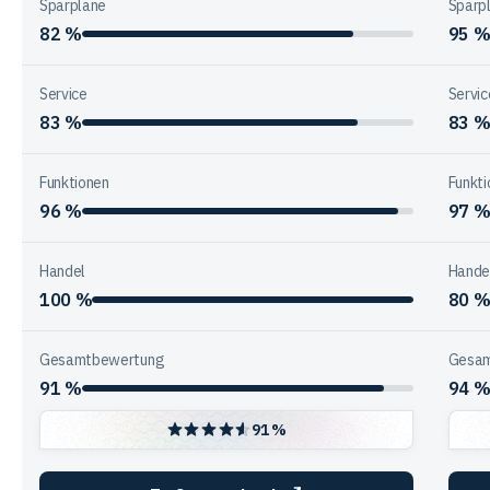
Sparpläne
Sparp
82 %
95 
Service
Servic
83 %
83 
Funktionen
Funkti
96 %
97 
Handel
Hande
100 %
80 
Gesamtbewertung
Gesam
91 %
94 
91 %