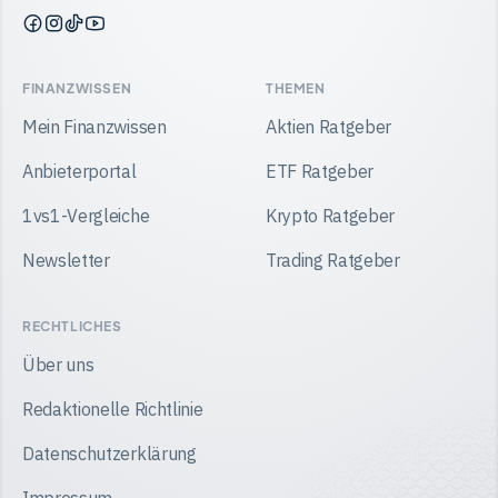
Finanzwissen
Finanzwissen
Finanzwissen
Finanzwissen
auf
auf
auf
auf
Facebook
Instagram
TikTok
YouTube
FINANZWISSEN
THEMEN
Mein Finanzwissen
Aktien Ratgeber
Anbieterportal
ETF Ratgeber
1vs1-Vergleiche
Krypto Ratgeber
Newsletter
Trading Ratgeber
RECHTLICHES
Über uns
Redaktionelle Richtlinie
Datenschutzerklärung