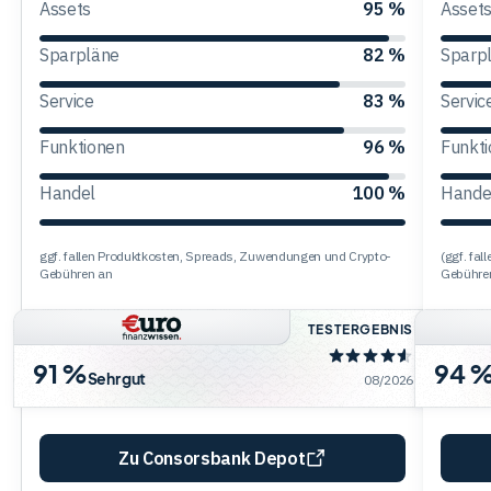
Assets
95 %
Asset
Trading
Sparpläne
82 %
Sparp
Service
83 %
Servic
Rohstoffe
Funktionen
96 %
Funkt
Handel
100 %
Hande
Finanzen
ggf. fallen Produktkosten, Spreads, Zuwendungen und Crypto-
(ggf. fa
Anleihen
Gebühren an
Gebühre
TESTERGEBNIS
91 %
94 
Sehr gut
08/2026
Zu Consorsbank Depot