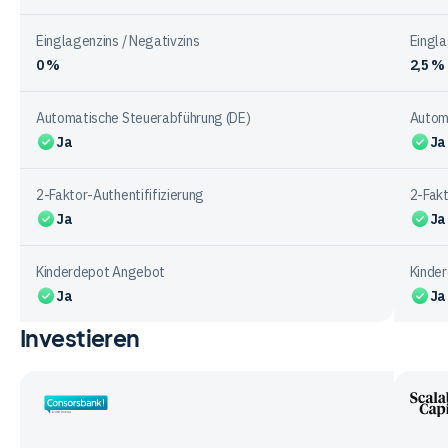
Einglagenzins / Negativzins
Eingla
0 %
2,5 %
Automatische Steuerabführung (DE)
Autom
Ja
Ja
2-Faktor-Authentififizierung
2-Fakt
Ja
Ja
Kinderdepot Angebot
Kinde
Ja
Ja
Investieren
Vergleichstabelle
zur
Kontoführung
bei
Consorsbank
Scala
den