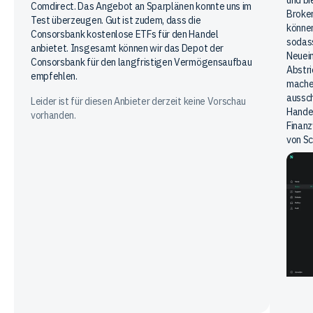
Comdirect. Das Angebot an Sparplänen konnte uns im
Broker
Test überzeugen. Gut ist zudem, dass die
können
Consorsbank kostenlose ETFs für den Handel
sodass
anbietet. Insgesamt können wir das Depot der
Neuein
Consorsbank für den langfristigen Vermögensaufbau
Abstri
empfehlen.
machen
aussch
Leider ist für diesen Anbieter derzeit keine Vorschau
Handel
vorhanden.
Finanz
von Sc