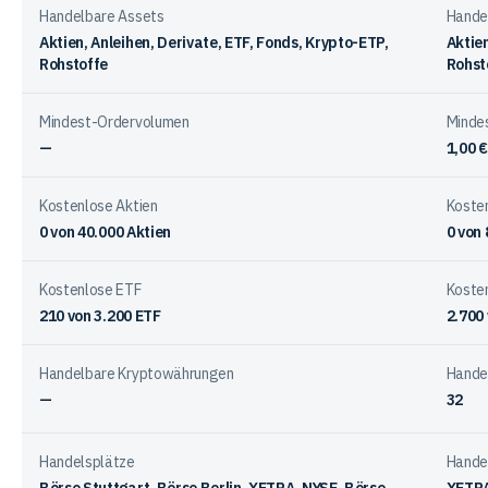
Capit
Anbietern
Handelbare Assets
Hande
Aktien, Anleihen, Derivate, ETF, Fonds, Krypto-ETP,
Aktien
Rohstoffe
Rohst
Mindest-Ordervolumen
Minde
—
1,00 €
Kostenlose Aktien
Kosten
0
von
40.000
Aktien
0
von
Kostenlose ETF
Koste
210
von
3.200
ETF
2.700
Handelbare Kryptowährungen
Hande
—
32
Handelsplätze
Hande