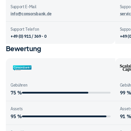
Support E-Mail
Suppor
info@consorsbank.de
servi
Support Telefon
Suppo
+49 (0) 911 / 369 - 0
+49 (0
Bewertung
Vergleichstabelle
zur
Unternehmensstruktur
der
Consorsbank
Scala
Anbieter
Capit
Gebühren
Gebüh
75 %
99 
Assets
Asset
95 %
91 