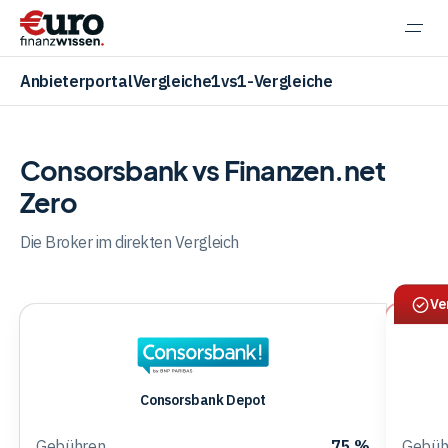
Navi
einb
Anbieterportal
Vergleiche
1vs1-Vergleiche
Consorsbank vs Finanzen.net
Zero
Aktien
Die Broker im direkten Vergleich
ETF
Ve
Krypto
Consorsbank
Consorsbank Depot
Banking
Depot
Gebühren
75 %
Gebüh