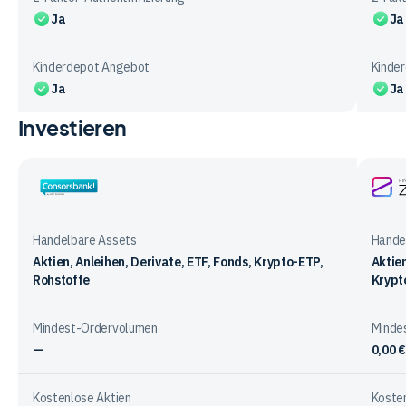
Ja
Ja
Kinderdepot Angebot
Kinde
Ja
Ja
Investieren
Vergleichstabelle
zur
Kontoführung
bei
Consorsbank
Finan
den
ZERO
Anbietern
Handelbare Assets
Hande
Aktien, Anleihen, Derivate, ETF, Fonds, Krypto-ETP,
Aktie
Rohstoffe
Krypt
Mindest-Ordervolumen
Minde
—
0,00 €
Kostenlose Aktien
Kosten