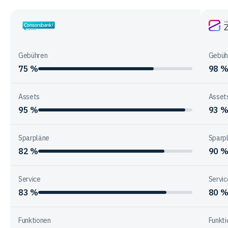
zur
Unternehmensstruktur
der
Consorsbank
Finan
Anbieter
ZERO
Gebühren
Gebüh
75 %
98 
Assets
Asset
95 %
93 
Sparpläne
Sparp
82 %
90 
Service
Servic
83 %
80 
Funktionen
Funkti