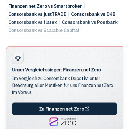
Finanzen.net Zero vs Smartbroker
Consorsbank vs justTRADE
Consorsbank vs DKB
Consorsbank vs flatex
Consorsbank vs Postbank
Consorsbank vs Scalable Capital
Consorsbank vs Smartbroker
DKB vs Finanzen.net Zero
Finanzen.net Zero vs flatex
Finanzen.net Zero vs ING
Unser Vergleichssieger:
Finanzen.net Zero
Finanzen.net Zero vs justTRADE
Im Vergleich zu
Consorsbank Depot
ist unter
Beachtung aller Metriken für uns
Finanzen.net Zero
im Voraus.
Zu Finanzen.net Zero