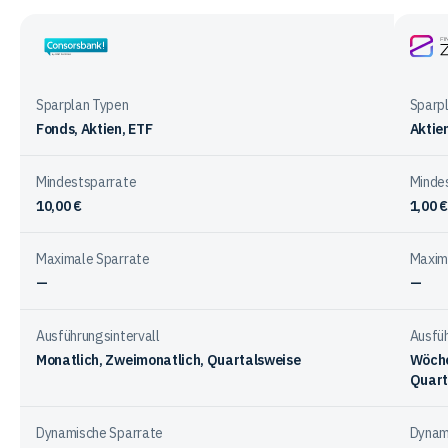
zu
Kennzahlen
beim
Consorsbank
Finan
Investieren
ZERO
mit
Sparplan Typen
Sparp
den
Fonds, Aktien, ETF
Aktie
Anbietern
Mindestsparrate
Minde
10,00 €
1,00 €
Maximale Sparrate
Maxim
—
—
Ausführungsintervall
Ausfüh
Monatlich, Zweimonatlich, Quartalsweise
Wöche
Quart
Dynamische Sparrate
Dynam