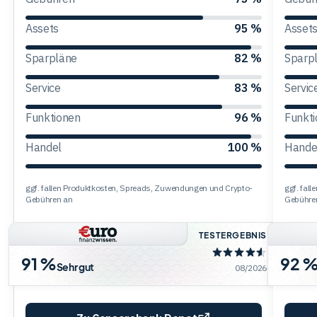
Assets
95 %
Asset
Trading
Sparpläne
82 %
Sparp
Rohstoffe
Service
83 %
Servic
Funktionen
96 %
Funkt
Finanzen
Handel
100 %
Hande
Anleihen
ggf. fallen Produktkosten, Spreads, Zuwendungen und Crypto-
ggf. fal
Gebühren an
Gebühre
TESTERGEBNIS
91 %
92 
Sehr gut
08/2026