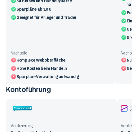
34 Börsen und Handelsplätze
ha
Sparpläne ab 10 €
Pe
Geeignet für Anleger und Trader
Ei
Ge
Gr
Nachteile
Nachte
Komplexe Weboberfläche
Nu
Hohe Kosten beim Handeln
Ge
Sparplan-Verwaltung aufwändig
Kontoführung
Vergleichstabelle
zu
den
Vorteile
Consorsbank
Finan
und
ZERO
Nachteile
Verifizierung
Verifi
der