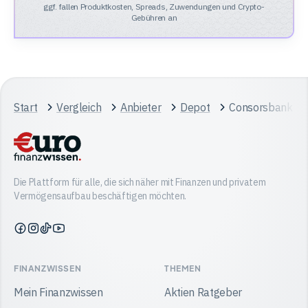
ggf. fallen Produktkosten, Spreads, Zuwendungen und Crypto-
Gebühren an
Start
Vergleich
Anbieter
Depot
Consorsbank vs.
Die Plattform für alle, die sich näher mit Finanzen und privatem
Vermögensaufbau beschäftigen möchten.
Finanzwissen
Finanzwissen
Finanzwissen
Finanzwissen
auf
auf
auf
auf
Facebook
Instagram
TikTok
YouTube
FINANZWISSEN
THEMEN
Mein Finanzwissen
Aktien Ratgeber