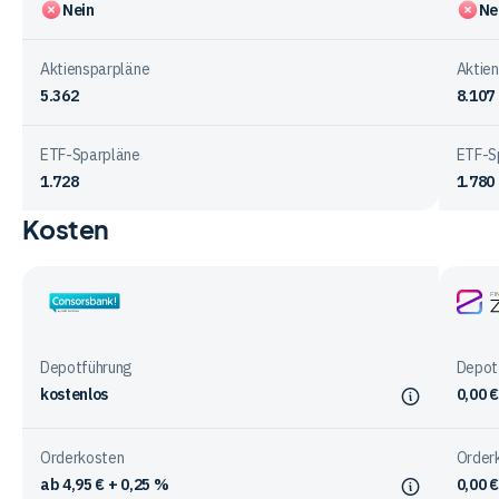
Nein
Ne
Aktiensparpläne
Aktie
5.362
8.107
ETF-Sparpläne
ETF-S
1.728
1.780
Kosten
Vergleichstabelle
zu
Sparplänen
bei
Consorsbank
Finan
den
ZERO
Anbietern
Depotführung
Depot
kostenlos
0,00 €
Orderkosten
Order
ab 4,95 € + 0,25 %
0,00 €