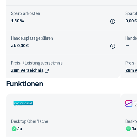
Sparplankosten
Sparp
1,50 %
0,00 €
Handelsplatzgebühren
Hande
ab 0,00 €
—
Preis- / Leistungsverzeichnis
Preis-
Zum Verzeichnis
Zum V
Funktionen
Vergleichstabelle
zu
den
Kosten
Consorsbank
Finan
bei
ZERO
den
Desktop Oberfläche
Deskt
Anbietern
Ja
Ja