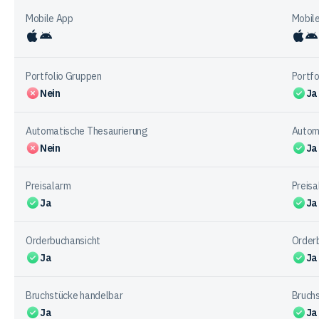
Mobile App
Mobil
iOS
Android
iO
Portfolio Gruppen
Portfo
Nein
Ja
Automatische Thesaurierung
Autom
Nein
Ja
Preisalarm
Preisa
Ja
Ja
Orderbuchansicht
Order
Ja
Ja
Bruchstücke handelbar
Bruch
Ja
Ja