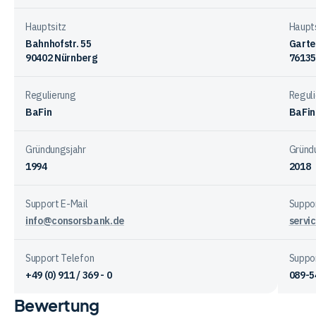
Hauptsitz
Haupt
Bahnhofstr. 55
Garte
90402 Nürnberg
76135
Regulierung
Regul
BaFin
BaFin
Gründungsjahr
Gründ
1994
2018
Support E-Mail
Suppor
info@consorsbank.de
servi
Support Telefon
Suppo
+49 (0) 911 / 369 - 0
089-5
Bewertung
Vergleichstabelle