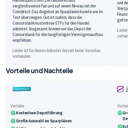
Handelsplattform. Die Gebühren sind
und An
vergleichsweise fair und auf einem Niveau mit der
Wertpa
Comdirect. Das Angebot an Sparplänen konnte uns im
Finanz
Test überzeugen. Gut ist zudem, dass die
gette
Consorsbank kostenlose ETFs für den Handel
anbietet. Insgesamt können wir das Depot der
Leider
Consorsbank für den langfristigen Vermögensaufbau
vorha
empfehlen.
Leider ist für diesen Anbieter derzeit keine Vorschau
vorhanden.
Vorteile und Nachteile
Consorsbank
Finan
ZERO
Vorteile
Vortei
Kostenlose Depotführung
Gr
De
Große Auswahl an Sparplänen
Ec