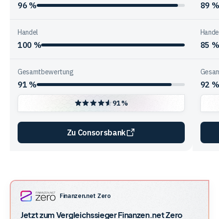
96 %
89 
Handel
Hande
100 %
85 
Gesamtbewertung
Gesam
91 %
92 
91 %
Zu Consorsbank
Vergleichstabelle
zur
Unternehmensstruktur
der
Finanzen.net Zero
Anbieter
Jetzt zum Vergleichssieger
Finanzen.net Zero