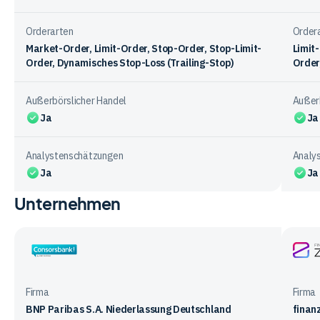
Orderarten
Order
Market-Order, Limit-Order, Stop-Order, Stop-Limit-
Limit
Order, Dynamisches Stop-Loss (Trailing-Stop)
Order
Außerbörslicher Handel
Außerb
Ja
Ja
Analystenschätzungen
Analy
Ja
Ja
Unternehmen
Vergleichstabelle
zum
Funktionsangebot
der
Consorsbank
Finan
Anbieter
ZERO
Firma
Firma
BNP Paribas S.A. Niederlassung Deutschland
finan