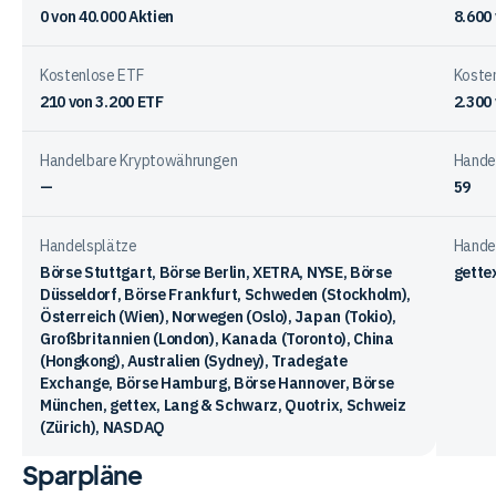
0
von
40.000
Aktien
8.600
Kostenlose ETF
Koste
210
von
3.200
ETF
2.300
Handelbare Kryptowährungen
Hande
—
59
Handelsplätze
Hande
Börse Stuttgart, Börse Berlin, XETRA, NYSE, Börse
gette
Düsseldorf, Börse Frankfurt, Schweden (Stockholm),
Österreich (Wien), Norwegen (Oslo), Japan (Tokio),
Großbritannien (London), Kanada (Toronto), China
(Hongkong), Australien (Sydney), Tradegate
Exchange, Börse Hamburg, Börse Hannover, Börse
München, gettex, Lang & Schwarz, Quotrix, Schweiz
(Zürich), NASDAQ
Sparpläne
Vergleichstabelle