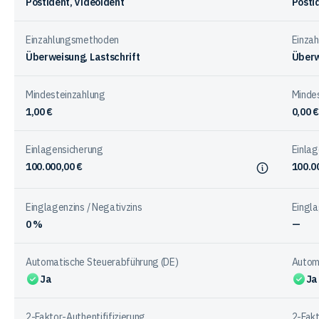
Postident, Videoident
Posti
Anbieter
Einzahlungsmethoden
Einza
Überweisung, Lastschrift
Überw
Mindesteinzahlung
Minde
1,00 €
0,00 €
Einlagensicherung
Einlag
100.000,00 €
100.0
Einglagenzins / Negativzins
Eingla
0 %
—
Automatische Steuerabführung (DE)
Autom
Ja
Ja
2-Faktor-Authentififizierung
2-Fakt