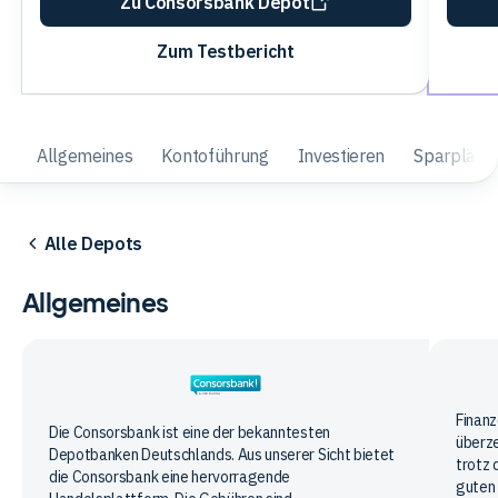
Zu Consorsbank Depot
Zum Testbericht
Allgemeines
Kontoführung
Investieren
Sparpläne
Alle Depots
Allgemeines
Finan
Finanz
Consorsbank
Die Consorsbank ist eine der bekanntesten
überze
ZER
Depotbanken Deutschlands. Aus unserer Sicht bietet
trotz 
die Consorsbank eine hervorragende
guten 