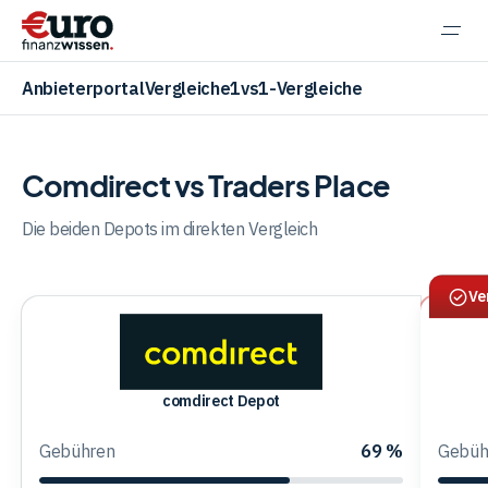
Navi
einb
Anbieterportal
Vergleiche
1vs1-Vergleiche
Comdirect vs Traders Place
Aktien
Die beiden Depots im direkten Vergleich
Ve
ETF
Krypto
comdirect
comdirect Depot
Depot
Gebühren
69 %
Gebüh
Banking