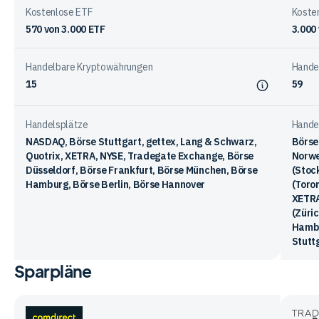
Kostenlose ETF
Koste
570
von
3.000
ETF
3.000
Handelbare Kryptowährungen
Hande
15
59
Handelsplätze
Hande
NASDAQ, Börse Stuttgart, gettex, Lang & Schwarz,
Börse 
Quotrix, XETRA, NYSE, Tradegate Exchange, Börse
Norwe
Düsseldorf, Börse Frankfurt, Börse München, Börse
(Stoc
Hamburg, Börse Berlin, Börse Hannover
(Toron
XETRA
(Züri
Hambu
Stutt
Sparpläne
Vergleichstabelle
zu
Kennzahlen