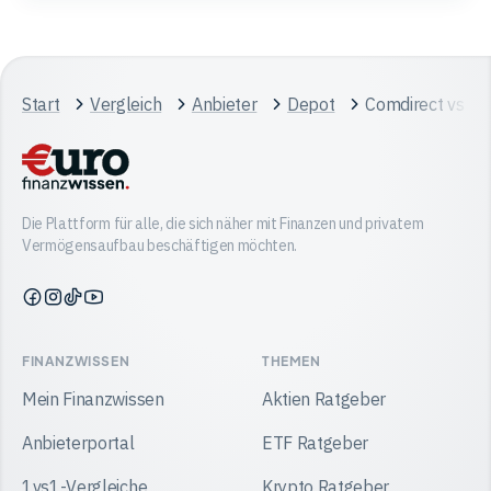
Start
Vergleich
Anbieter
Depot
Comdirect vs Tr
Die Plattform für alle, die sich näher mit Finanzen und privatem
Vermögensaufbau beschäftigen möchten.
Finanzwissen
Finanzwissen
Finanzwissen
Finanzwissen
auf
auf
auf
auf
Facebook
Instagram
TikTok
YouTube
FINANZWISSEN
THEMEN
Mein Finanzwissen
Aktien Ratgeber
Anbieterportal
ETF Ratgeber
1vs1-Vergleiche
Krypto Ratgeber