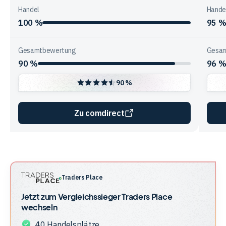
Handel
Hande
100 %
95 
Gesamtbewertung
Gesam
90 %
96 
90 %
Zu comdirect
Vergleichstabelle
zur
Unternehmensstruktur
der
Traders Place
Anbieter
Jetzt zum Vergleichssieger
Traders Place
wechseln
40 Handelsplätze