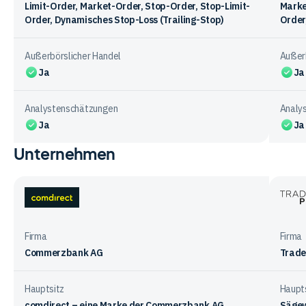
Limit-Order, Market-Order, Stop-Order, Stop-Limit-
Marke
Order, Dynamisches Stop-Loss (Trailing-Stop)
Order
Außerbörslicher Handel
Außerb
Ja
Ja
Analystenschätzungen
Analy
Ja
Ja
Unternehmen
Vergleichstabelle
zum
Funktionsangebot
der
comdirect
Trade
Anbieter
Place
Firma
Firma
Commerzbank AG
Trade
Hauptsitz
Haupt
comdirect – eine Marke der Commerzbank AG
Sägew