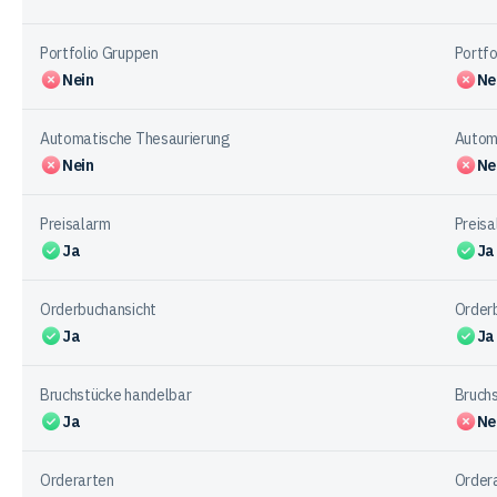
Portfolio Gruppen
Portfo
Nein
Ne
Automatische Thesaurierung
Autom
Nein
Ne
Preisalarm
Preisa
Ja
Ja
Orderbuchansicht
Order
Ja
Ja
Bruchstücke handelbar
Bruch
Ja
Ne
Orderarten
Order