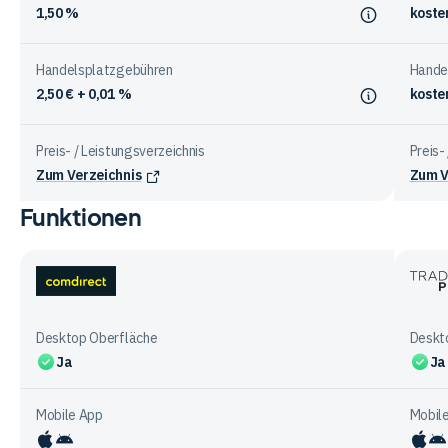
1,50 %
koste
Handelsplatzgebühren
Hande
2,50 € + 0,01 %
koste
Preis- / Leistungsverzeichnis
Preis-
Zum Verzeichnis
Zum V
Funktionen
Vergleichstabelle
zu
den
Kosten
comdirect
Trade
bei
Place
den
Desktop Oberfläche
Deskt
Anbietern
Ja
Ja
Mobile App
Mobil
iOS
Android
iO