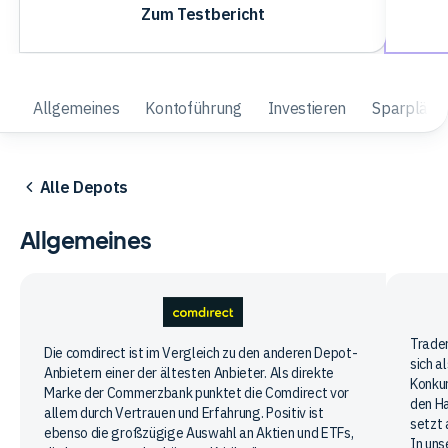
Zum Testbericht
Allgemeines
Kontoführung
Investieren
Sparpläne
Alle Depots
Allgemeines
Trade
Trader
comdirect
Die comdirect ist im Vergleich zu den anderen Depot-
sich a
Plac
Anbietern einer der ältesten Anbieter. Als direkte
Konkur
Marke der Commerzbank punktet die Comdirect vor
den Ha
allem durch Vertrauen und Erfahrung. Positiv ist
setzt 
ebenso die großzügige Auswahl an Aktien und ETFs,
In uns