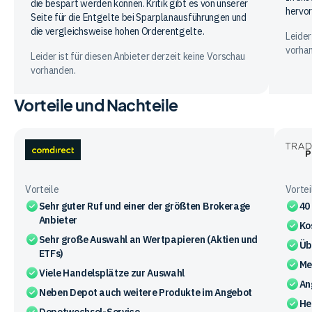
die bespart werden können. Kritik gibt es von unserer
hervo
Seite für die Entgelte bei Sparplanausführungen und
die vergleichsweise hohen Orderentgelte.
Leider
vorha
Leider ist für diesen Anbieter derzeit keine Vorschau
vorhanden.
Vorteile und Nachteile
comdirect
Trade
Place
Vorteile
Vortei
Sehr guter Ruf und einer der größten Brokerage
40
Anbieter
Ko
Sehr große Auswahl an Wertpapieren (Aktien und
Üb
ETFs)
Me
Viele Handelsplätze zur Auswahl
An
Neben Depot auch weitere Produkte im Angebot
He
Depotwechsel-Service