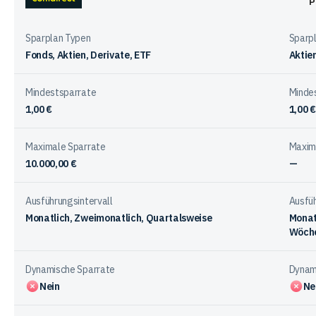
beim
comdirect
Trade
Investieren
Place
mit
Sparplan Typen
Sparp
den
Fonds, Aktien, Derivate, ETF
Aktie
Anbietern
Mindestsparrate
Minde
1,00 €
1,00 €
Maximale Sparrate
Maxim
10.000,00 €
—
Ausführungsintervall
Ausfüh
Monatlich, Zweimonatlich, Quartalsweise
Monatl
Wöche
Dynamische Sparrate
Dynam
Nein
Ne