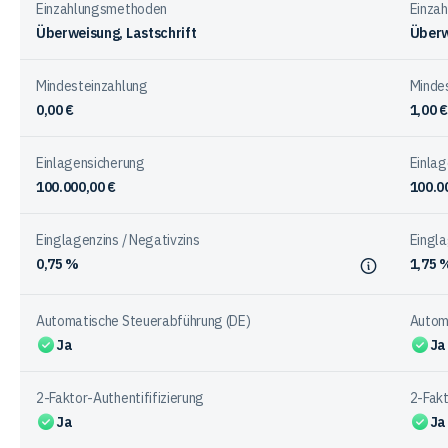
Einzahlungsmethoden
Einza
Überweisung, Lastschrift
Überw
Mindesteinzahlung
Minde
0,00 €
1,00 €
Einlagensicherung
Einlag
100.000,00 €
100.0
Einglagenzins / Negativzins
Eingla
0,75 %
1,75 
Automatische Steuerabführung (DE)
Autom
Ja
Ja
2-Faktor-Authentififizierung
2-Fakt
Ja
Ja