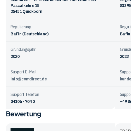
Pascalkehre 15
83395
25451 Quickborn
Regulierung
Regul
BaFin (Deutschland)
Bafin
Gründungsjahr
Gründ
2020
2023
Support E-Mail
Suppor
info@comdirect.de
kunde
Support Telefon
Suppo
04106 - 704 0
+49 8
Bewertung
Vergleichstabelle
zur
Unternehmensstruktur