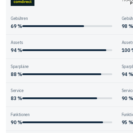
der
comdirect
Trade
Anbieter
Place
Gebühren
Gebüh
69 %
98 
Assets
Asset
94 %
100
Sparpläne
Sparp
88 %
94 
Service
Servic
83 %
90 
Funktionen
Funkti
90 %
95 