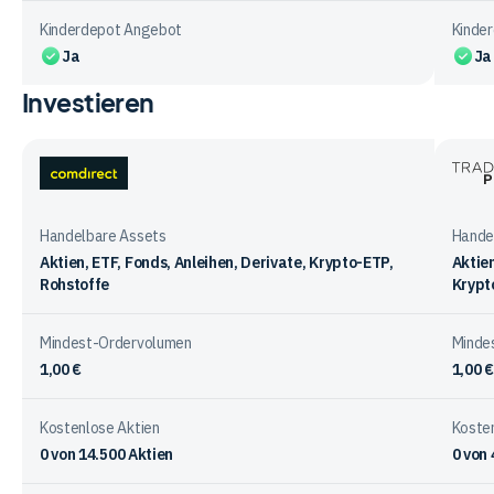
Kinderdepot Angebot
Kinde
Ja
Ja
Investieren
Vergleichstabelle
zur
Kontoführung
bei
comdirect
Trade
den
Place
Anbietern
Handelbare Assets
Hande
Aktien, ETF, Fonds, Anleihen, Derivate, Krypto-ETP,
Aktien
Rohstoffe
Krypt
Mindest-Ordervolumen
Minde
1,00 €
1,00 €
Kostenlose Aktien
Kosten
0
von
14.500
Aktien
0
von