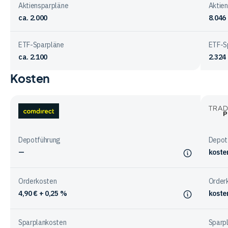
Aktiensparpläne
Aktie
ca. 2.000
8.046
ETF-Sparpläne
ETF-S
ca. 2.100
2.324
Kosten
Vergleichstabelle
zu
Sparplänen
bei
comdirect
Trade
den
Place
Anbietern
Depotführung
Depot
—
koste
Orderkosten
Order
4,90 € + 0,25 %
koste
Sparplankosten
Sparp