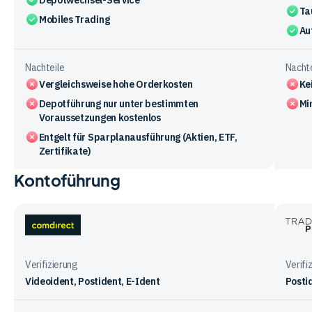
Ta
Mobiles Trading
Au
Nachteile
Nachte
Vergleichsweise hohe Orderkosten
Ke
Depotführung nur unter bestimmten
Mi
Voraussetzungen kostenlos
Entgelt für Sparplanausführung (Aktien, ETF,
Zertifikate)
Kontoführung
Vergleichstabelle
zu
den
Vorteile
comdirect
Trade
und
Place
Nachteile
Verifizierung
Verifi
der
Videoident, Postident, E-Ident
Posti
Anbieter