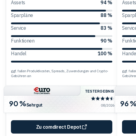
Assets
94 %
Asset
Trading
Sparpläne
88 %
Sparp
Service
83 %
Servic
Rohstoffe
Funktionen
90 %
Funkt
Handel
100 %
Hande
Finanzen
ggf. fallen Produktkosten, Spreads, Zuwendungen und Crypto-
ggf. fal
Anleihen
Gebühren an
Gebühre
TESTERGEBNIS
90 %
96 
Sehr gut
08/2026
Zu comdirect Depot