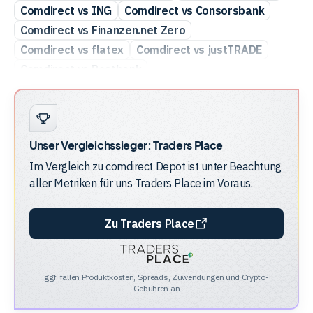
Comdirect vs ING
Comdirect vs Consorsbank
Comdirect vs Finanzen.net Zero
Comdirect vs flatex
Comdirect vs justTRADE
Comdirect vs Postbank
Comdirect vs Scalable Capital
Comdirect vs Smartbroker
Unser Vergleichssieger:
Traders Place
Im Vergleich zu
comdirect Depot
ist unter Beachtung
aller Metriken für uns
Traders Place
im Voraus.
Zu Traders Place
ggf. fallen Produktkosten, Spreads, Zuwendungen und Crypto-
Gebühren an