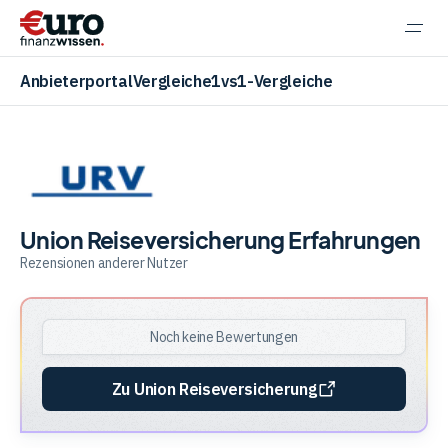
Navi
einb
Anbieterportal
Vergleiche
1vs1-Vergleiche
Aktien
Union Reiseversicherung Erfahrungen
Rezensionen anderer Nutzer
ETF
Noch keine Bewertungen
Krypto
Zu Union Reiseversicherung
Banking