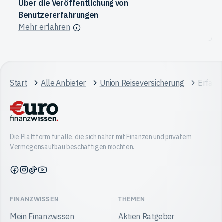
Über die Veröffentlichung von
Benutzererfahrungen
Mehr erfahren
Start
Alle Anbieter
Union Reiseversicherung
Erfahr
Die Plattform für alle, die sich näher mit Finanzen und privatem
Vermögensaufbau beschäftigen möchten.
Finanzwissen
Finanzwissen
Finanzwissen
Finanzwissen
auf
auf
auf
auf
Facebook
Instagram
TikTok
YouTube
FINANZWISSEN
THEMEN
Mein Finanzwissen
Aktien Ratgeber