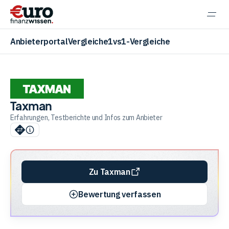
Navi
einb
Anbieterportal
Vergleiche
1vs1-Vergleiche
Taxman
Aktien
Erfahrungen, Testberichte und Infos zum Anbieter
ETF
Zu Taxman
Krypto
Bewertung verfassen
Banking