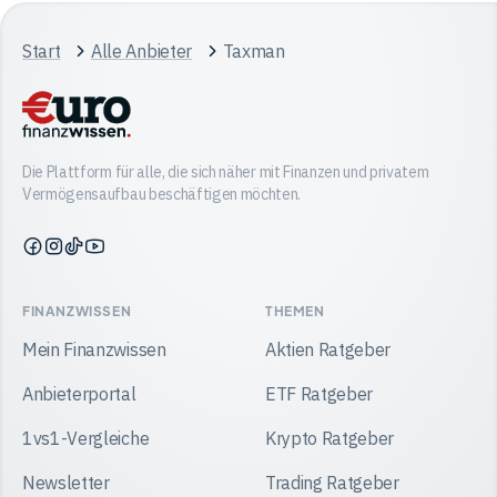
Start
Alle Anbieter
Taxman
Die Plattform für alle, die sich näher mit Finanzen und privatem
Vermögensaufbau beschäftigen möchten.
Finanzwissen
Finanzwissen
Finanzwissen
Finanzwissen
auf
auf
auf
auf
Facebook
Instagram
TikTok
YouTube
FINANZWISSEN
THEMEN
Mein Finanzwissen
Aktien Ratgeber
Anbieterportal
ETF Ratgeber
1vs1-Vergleiche
Krypto Ratgeber
Newsletter
Trading Ratgeber