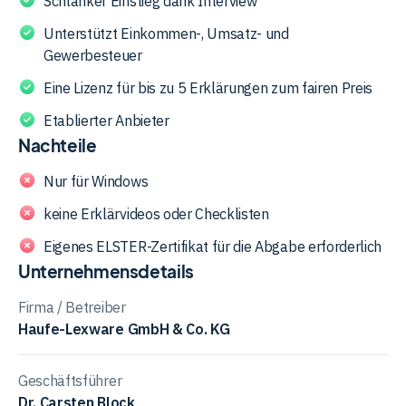
Schlanker Einstieg dank Interview
Datenimport aus Vorjahr, ELSTER-Formular oder VaSt.
Unterstützt Einkommen-, Umsatz- und
Eine Lizenz erlaubt bis zu fünf Erklärungen – allerdings
Gewerbesteuer
nur auf einem Gerät. Bei den Hilfsmitteln ist TAXMAN aber
etwas dünner als die Top-Konkurrenz: Erklärvideos und
Eine Lizenz für bis zu 5 Erklärungen zum fairen Preis
Dokumenten-Checklisten, wie sie WISO oder die
Etablierter Anbieter
SteuerSparErklärung bieten, fehlen weitgehend. Auch ein
eigenes ELSTER-Zertifikat ist für die Abgabe nötig.
Nachteile
Nur für Windows
keine Erklärvideos oder Checklisten
Eigenes ELSTER-Zertifikat für die Abgabe erforderlich
Unternehmensdetails
Firma / Betreiber
Haufe-Lexware GmbH & Co. KG
Geschäftsführer
Dr. Carsten Block