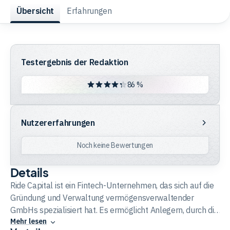
Übersicht
Erfahrungen
Trading
Rohstoffe
Testergebnis der Redaktion
86 %
Finanzen
Nutzererfahrungen
Nutzererfahrungen
Anleihen
Noch keine Bewertungen
Details
Ride Capital ist ein Fintech-Unternehmen, das sich auf die
Gründung und Verwaltung vermögensverwaltender
GmbHs spezialisiert hat. Es ermöglicht Anlegern, durch die
Mehr lesen
Nutzung einer GmbH Steuervorteile zu erzielen und ihr