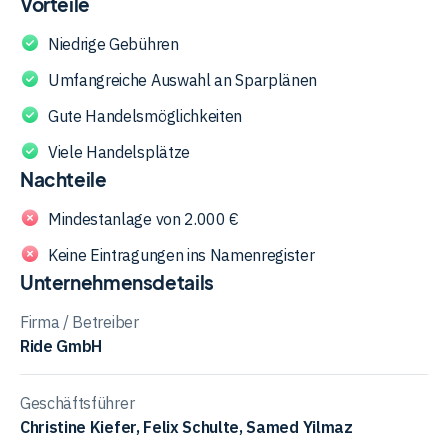
Vorteile
Vermögen effizienter aufzubauen. Ride Capital bietet
Dienstleistungen von der Gründung bis zur Verwaltung der
Niedrige Gebühren
GmbH an und unterstützt bei Investitionen in verschiedene
Umfangreiche Auswahl an Sparplänen
Anlageklassen, wie Aktien und Immobilien. Das
Unternehmen legt besonderen Wert auf digitale Prozesse
Gute Handelsmöglichkeiten
und Kostentransparenz, um den Vermögensaufbau zu
Viele Handelsplätze
optimieren.
Nachteile
Mindestanlage von 2.000 €
Keine Eintragungen ins Namenregister
Unternehmensdetails
Firma / Betreiber
Ride GmbH
Geschäftsführer
Christine Kiefer, Felix Schulte, Samed Yilmaz