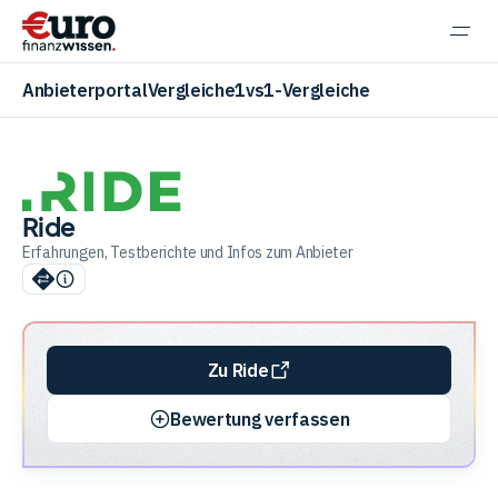
Navi
einb
Anbieterportal
Vergleiche
1vs1-Vergleiche
Ride
Aktien
Erfahrungen, Testberichte und Infos zum Anbieter
ETF
Zu Ride
Krypto
Bewertung verfassen
Banking