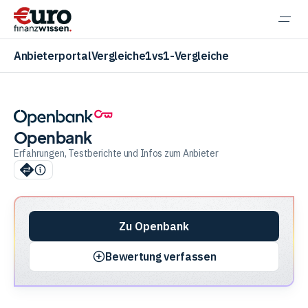
Navi
einb
Anbieterportal
Vergleiche
1vs1-Vergleiche
Openbank
Aktien
Erfahrungen, Testberichte und Infos zum Anbieter
ETF
Zu Openbank
Krypto
Bewertung verfassen
Banking