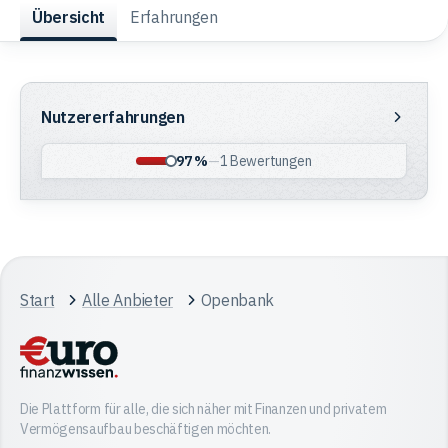
Übersicht
Erfahrungen
Trading
Nutzererfahrungen
Rohstoffe
Nutzererfahrungen
97 %
—
1
Bewertungen
Finanzen
Anleihen
Start
Alle Anbieter
Openbank
Die Plattform für alle, die sich näher mit Finanzen und privatem
Vermögensaufbau beschäftigen möchten.