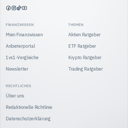
Finanzwissen
Finanzwissen
Finanzwissen
Finanzwissen
auf
auf
auf
auf
Facebook
Instagram
TikTok
YouTube
FINANZWISSEN
THEMEN
Mein Finanzwissen
Aktien Ratgeber
Anbieterportal
ETF Ratgeber
1vs1-Vergleiche
Krypto Ratgeber
Newsletter
Trading Ratgeber
RECHTLICHES
Über uns
Redaktionelle Richtlinie
Datenschutzerklärung