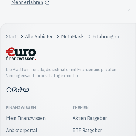
Mehr erfahren
Start
Alle Anbieter
MetaMask
Erfahrungen
Die Plattform für alle, die sich näher mit Finanzen und privatem
Vermögensaufbau beschäftigen möchten.
Finanzwissen
Finanzwissen
Finanzwissen
Finanzwissen
auf
auf
auf
auf
Facebook
Instagram
TikTok
YouTube
FINANZWISSEN
THEMEN
Mein Finanzwissen
Aktien Ratgeber
Anbieterportal
ETF Ratgeber