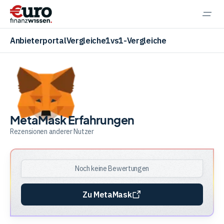
Navi
einb
Anbieterportal
Vergleiche
1vs1-Vergleiche
Aktien
MetaMask Erfahrungen
Rezensionen anderer Nutzer
ETF
Noch keine Bewertungen
Krypto
Zu MetaMask
Banking