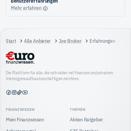
Benutzererfahrungen
Mehr erfahren
Start
Alle Anbieter
Joe Broker
Erfahrungen
Die Plattform für alle, die sich näher mit Finanzen und privatem
Vermögensaufbau beschäftigen möchten.
Finanzwissen
Finanzwissen
Finanzwissen
Finanzwissen
auf
auf
auf
auf
Facebook
Instagram
TikTok
YouTube
FINANZWISSEN
THEMEN
Mein Finanzwissen
Aktien Ratgeber