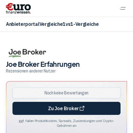
Navi
einb
Anbieterportal
Vergleiche
1vs1-Vergleiche
Aktien
Joe Broker Erfahrungen
Rezensionen anderer Nutzer
ETF
Noch keine Bewertungen
Krypto
Zu Joe Broker
ggf. fallen Produktkosten, Spreads, Zuwendungen und Crypto-
Banking
Gebühren an