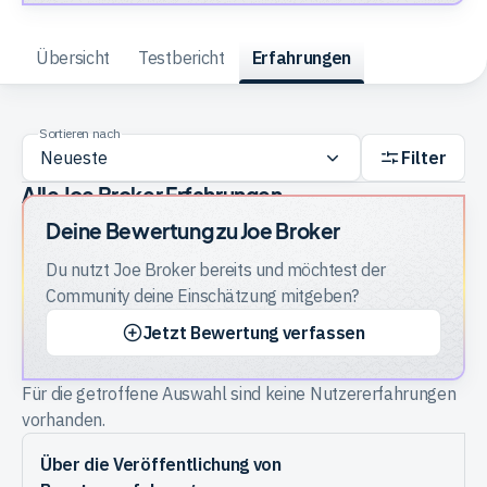
Trading
Übersicht
Testbericht
Erfahrungen
Rohstoffe
Sortieren nach
Filter
Alle Joe Broker Erfahrungen
Finanzen
Deine Bewertung zu
Joe Broker
Du nutzt
Joe Broker
bereits und möchtest der
Anleihen
Community deine Einschätzung mitgeben?
Jetzt Bewertung verfassen
Für die getroffene Auswahl sind keine Nutzererfahrungen
vorhanden.
Über die Veröffentlichung von