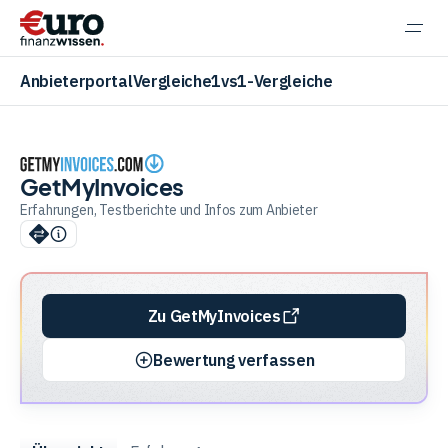
Navi
einb
Anbieterportal
Vergleiche
1vs1-Vergleiche
GetMyInvoices
Aktien
Erfahrungen, Testberichte und Infos zum Anbieter
ETF
Zu GetMyInvoices
Krypto
Bewertung verfassen
Banking