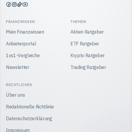
Finanzwissen
Finanzwissen
Finanzwissen
Finanzwissen
auf
auf
auf
auf
Facebook
Instagram
TikTok
YouTube
FINANZWISSEN
THEMEN
Mein Finanzwissen
Aktien Ratgeber
Anbieterportal
ETF Ratgeber
1vs1-Vergleiche
Krypto Ratgeber
Newsletter
Trading Ratgeber
RECHTLICHES
Über uns
Redaktionelle Richtlinie
Datenschutzerklärung
Impressum