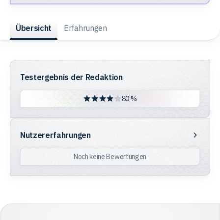
Trading
Übersicht
Erfahrungen
Rohstoffe
Testergebnis der Redaktion
Finanzen
80 %
Anleihen
Nutzererfahrungen
Nutzererfahrungen
Noch keine Bewertungen