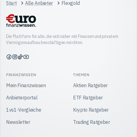
Start
Alle Anbieter
Flexgold
Die Plattform für alle, die sich näher mit Finanzen und privatem
Vermögensaufbau beschäftigen möchten.
Finanzwissen
Finanzwissen
Finanzwissen
Finanzwissen
auf
auf
auf
auf
Facebook
Instagram
TikTok
YouTube
FINANZWISSEN
THEMEN
Mein Finanzwissen
Aktien Ratgeber
Anbieterportal
ETF Ratgeber
1vs1-Vergleiche
Krypto Ratgeber
Newsletter
Trading Ratgeber