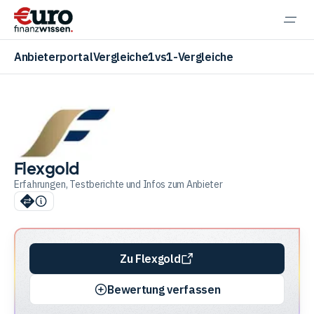
Navi
einb
Anbieterportal
Vergleiche
1vs1-Vergleiche
Aktien
Flexgold
Erfahrungen, Testberichte und Infos zum Anbieter
ETF
Krypto
Zu Flexgold
Bewertung verfassen
Banking