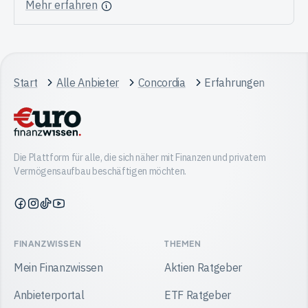
Mehr erfahren
Start
Alle Anbieter
Concordia
Erfahrungen
Die Plattform für alle, die sich näher mit Finanzen und privatem
Vermögensaufbau beschäftigen möchten.
Finanzwissen
Finanzwissen
Finanzwissen
Finanzwissen
auf
auf
auf
auf
Facebook
Instagram
TikTok
YouTube
FINANZWISSEN
THEMEN
Mein Finanzwissen
Aktien Ratgeber
Anbieterportal
ETF Ratgeber