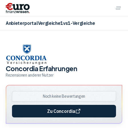
Navi
einb
Anbieterportal
Vergleiche
1vs1-Vergleiche
Aktien
Concordia Erfahrungen
Rezensionen anderer Nutzer
ETF
Noch keine Bewertungen
Krypto
Zu Concordia
Banking