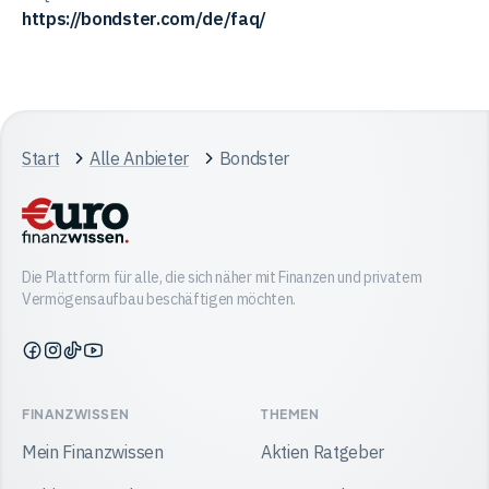
https://bondster.com/de/faq/
Start
Alle Anbieter
Bondster
Die Plattform für alle, die sich näher mit Finanzen und privatem
Vermögensaufbau beschäftigen möchten.
Finanzwissen
Finanzwissen
Finanzwissen
Finanzwissen
auf
auf
auf
auf
Facebook
Instagram
TikTok
YouTube
FINANZWISSEN
THEMEN
Mein Finanzwissen
Aktien Ratgeber