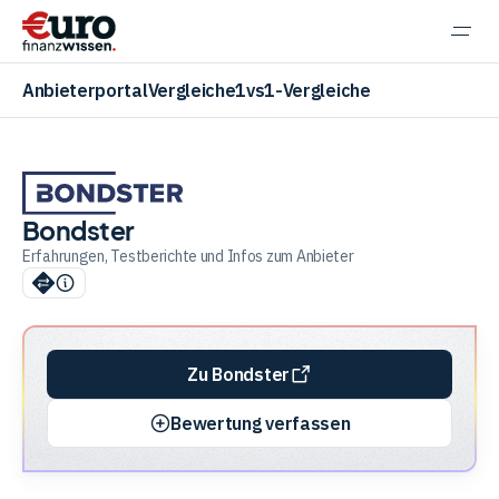
Navi
einb
Anbieterportal
Vergleiche
1vs1-Vergleiche
Bondster
Aktien
Erfahrungen, Testberichte und Infos zum Anbieter
ETF
Zu Bondster
Krypto
Bewertung verfassen
Banking