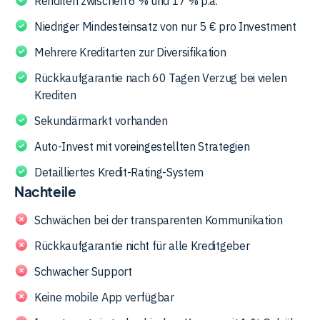
Renditen zwischen 6 % und 17 % p.a.
und 17 % p.a., die durchschnittliche Rendite gibt Bondster
Niedriger Mindesteinsatz von nur 5 € pro Investment
mit 10,5 % an. Über 24.000 Anleger haben bislang ein
Kreditvolumen von 266,4 Mio. Euro finanziert.
Mehrere Kreditarten zur Diversifikation
Rückkaufgarantie nach 60 Tagen Verzug bei vielen
Krediten
Sekundärmarkt vorhanden
Auto-Invest mit voreingestellten Strategien
Detailliertes Kredit-Rating-System
Nachteile
Schwächen bei der transparenten Kommunikation
Rückkaufgarantie nicht für alle Kreditgeber
Schwacher Support
Keine mobile App verfügbar