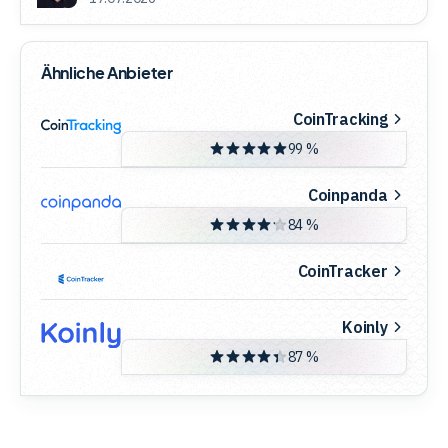
Ähnliche Anbieter
CoinTracking
99 %
Coinpanda
84 %
CoinTracker
Koinly
87 %