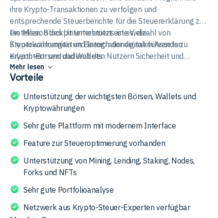
ihre Krypto-Transaktionen zu verfolgen und
entsprechende Steuerberichte für die Steuererklärung zu
erstellen. Blockpit unterstützt eine Vielzahl von
Die Mission des Unternehmens ist es, die
Kryptowährungen und Integrationen mit führenden
Steuerkonformität im Bereich der digitalen Assets zu
Krypto-Börsen und Wallets.
erleichtern und dadurch den Nutzern Sicherheit und
Mehr lesen
Transparenz zu bieten.
Vorteile
Unterstützung der wichtigsten Börsen, Wallets und
Kryptowährungen
Sehr gute Plattform mit modernem Interface
Feature zur Steueroptimierung vorhanden
Unterstützung von Mining, Lending, Staking, Nodes,
Forks und NFTs
Sehr gute Portfolioanalyse
Netzwerk aus Krypto-Steuer-Experten verfügbar