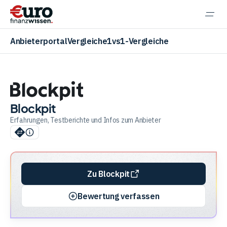
Navi
einb
Anbieterportal
Vergleiche
1vs1-Vergleiche
Blockpit
Aktien
Erfahrungen, Testberichte und Infos zum Anbieter
ETF
Zu Blockpit
Krypto
Bewertung verfassen
Banking