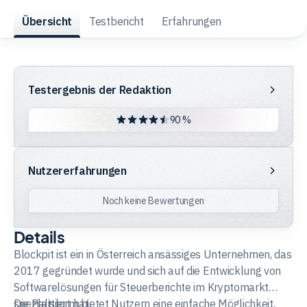
Übersicht
Testbericht
Erfahrungen
Trading
Testergebnis
Rohstoffe
Testergebnis der Redaktion
der
Redaktion
90 %
Finanzen
Nutzererfahrungen
Nutzererfahrungen
Anleihen
Noch keine Bewertungen
Details
Blockpit ist ein in Österreich ansässiges Unternehmen, das
2017 gegründet wurde und sich auf die Entwicklung von
Softwarelösungen für Steuerberichte im Kryptomarkt
spezialisiert hat.
Die Plattform bietet Nutzern eine einfache Möglichkeit,