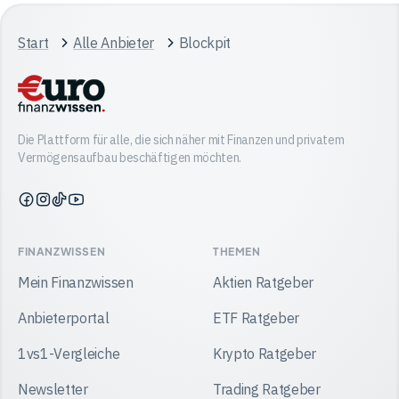
Start
Alle Anbieter
Blockpit
Die Plattform für alle, die sich näher mit Finanzen und privatem
Vermögensaufbau beschäftigen möchten.
Finanzwissen
Finanzwissen
Finanzwissen
Finanzwissen
auf
auf
auf
auf
Facebook
Instagram
TikTok
YouTube
FINANZWISSEN
THEMEN
Mein Finanzwissen
Aktien Ratgeber
Anbieterportal
ETF Ratgeber
1vs1-Vergleiche
Krypto Ratgeber
Newsletter
Trading Ratgeber