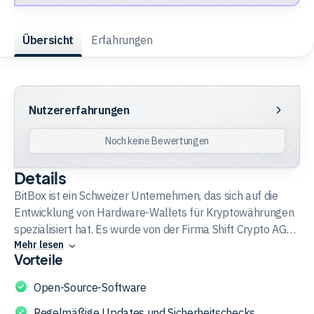
Trading
Übersicht
Erfahrungen
Rohstoffe
Nutzererfahrungen
Nutzererfahrungen
Finanzen
Noch keine Bewertungen
Details
Anleihen
BitBox ist ein Schweizer Unternehmen, das sich auf die
Entwicklung von Hardware-Wallets für Kryptowährungen
spezialisiert hat. Es wurde von der Firma Shift Crypto AG
Mehr lesen
gegründet und bietet sichere Lösungen für die
Vorteile
Speicherung von digitalen Vermögenswerten wie Bitcoin,
Ethereum und viele weitere Kryptos an. Die BitBox-
Open-Source-Software
Produkte zeichnen sich durch ihre Benutzerfreundlichkeit,
Regelmäßige Updates und Sicherheitschecks
hohe Sicherheitsstandards und den Open-Source-Ansatz