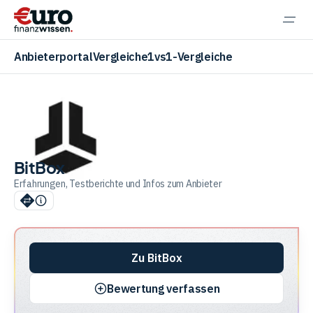
Navi
einb
Anbieterportal
Vergleiche
1vs1-Vergleiche
Aktien
BitBox
Erfahrungen, Testberichte und Infos zum Anbieter
ETF
Krypto
Zu BitBox
Bewertung verfassen
Banking