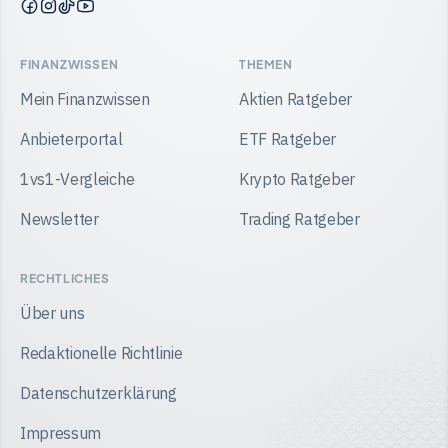
Finanzwissen
Finanzwissen
Finanzwissen
Finanzwissen
auf
auf
auf
auf
Facebook
Instagram
TikTok
YouTube
FINANZWISSEN
THEMEN
Mein Finanzwissen
Aktien Ratgeber
Anbieterportal
ETF Ratgeber
1vs1-Vergleiche
Krypto Ratgeber
Newsletter
Trading Ratgeber
RECHTLICHES
Über uns
Redaktionelle Richtlinie
Datenschutzerklärung
Impressum
Inhalt