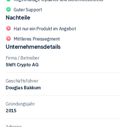
aus, der Transparenz und Vertrauen fördert. Mit ihrem
Guter Support
Fokus auf Datenschutz und Sicherheit bietet BitBox eine
Nachteile
zuverlässige Möglichkeit, Kryptowährungen offline zu
verwahren und somit vor Hackerangriffen und Diebstahl
Hat nur ein Produkt im Angebot
zu schützen.
Mittleres Preissegment
Unternehmensdetails
Firma / Betreiber
Shift Crypto AG
Geschäftsführer
Douglas Bakkum
Gründungsjahr
2015
Adresse