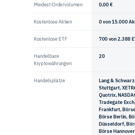
Mindest-Ordervolumen
0,00 €
Kostenlose Aktien
0
von
15.000
Ak
Kostenlose ETF
700
von
2.388
E
Handelbare
20
Kryptowährungen
Handelsplätze
Lang & Schwarz
Stuttgart, XETR
Quotrix, NASDAQ
Tradegate Exch
Frankfurt, Börs
Börse Berlin, B
Düsseldorf, Bö
Börse Hannover