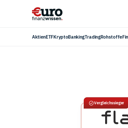
Aktien
ETF
Krypto
Banking
Trading
Rohstoffe
Fi
Vergleichssieger