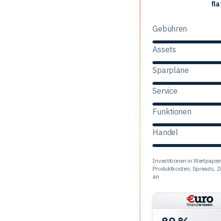
flatex
fla
Broker
Gebühren
Assets
Sparpläne
Service
Funktionen
Handel
Investitionen in Wertpapiere
Produktkosten, Spreads,
an