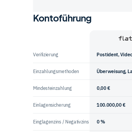
Kontoführung
Vergleichstabelle
zu
den
Vorteile
Anbieter
und
Flatex
im
Nachteile
Vergleich
Verifizierung
Postident, Vide
der
Anbieter
Einzahlungsmethoden
Überweisung, La
Mindesteinzahlung
0,00 €
Einlagensicherung
100.000,00 €
Einglagenzins / Negativzins
0 %