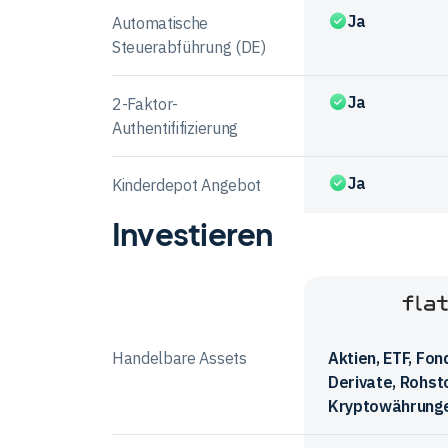
Ja
Automatische
Steuerabführung (DE)
Ja
2-Faktor-
Authentififizierung
Ja
Kinderdepot Angebot
Investieren
Vergleichstabelle
zur
Kontoführung
bei
Anbieter
den
Flatex
im
Anbietern
Vergleich
Handelbare Assets
Aktien, ETF, Fon
Derivate, Rohst
Kryptowährung