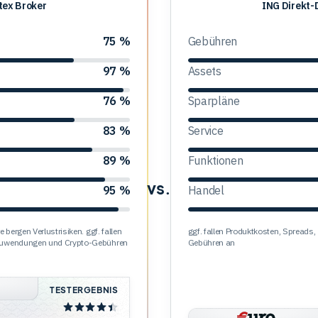
tex Broker
ING
ING Direkt-
Direkt-
Depot
75 %
Gebühren
97 %
Assets
76 %
Sparpläne
83 %
Service
89 %
Funktionen
vs.
95 %
Handel
 bergen Verlustrisiken. ggf. fallen
ggf. fallen Produktkosten, Spread
 Zuwendungen und Crypto-Gebühren
Gebühren an
TESTERGEBNIS