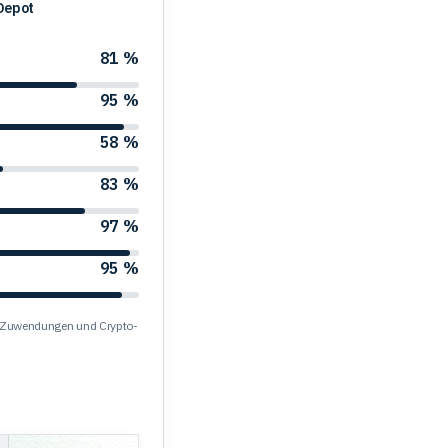
Depot
81 %
95 %
58 %
83 %
97 %
95 %
s, Zuwendungen und Crypto-