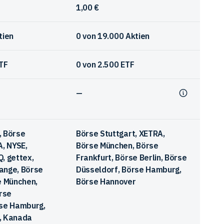
1,00 €
tien
0
von
19.000
Aktien
TF
0
von
2.500
ETF
—
, Börse
Börse Stuttgart, XETRA,
A, NYSE,
Börse München, Börse
, gettex,
Frankfurt, Börse Berlin, Börse
ange, Börse
Düsseldorf, Börse Hamburg,
e München,
Börse Hannover
örse
rse Hamburg,
, Kanada