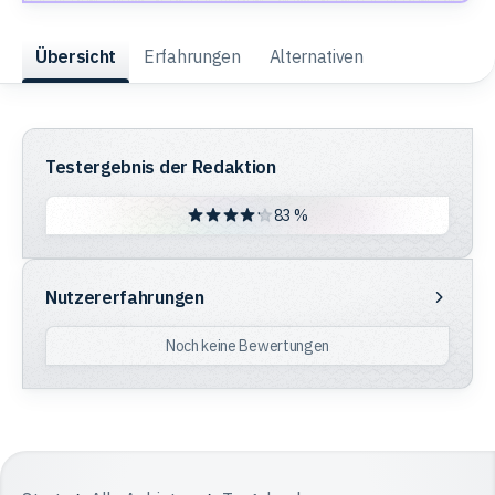
Trading
Übersicht
Erfahrungen
Alternativen
Rohstoffe
Testergebnis der Redaktion
Finanzen
83 %
Nutzererfahrungen
Anleihen
Nutzererfahrungen
Noch keine Bewertungen