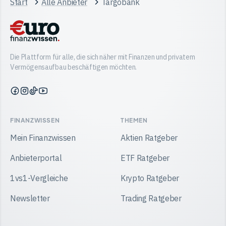
Start
Alle Anbieter
Targobank
Die Plattform für alle, die sich näher mit Finanzen und privatem
Vermögensaufbau beschäftigen möchten.
Finanzwissen
Finanzwissen
Finanzwissen
Finanzwissen
auf
auf
auf
auf
Facebook
Instagram
TikTok
YouTube
FINANZWISSEN
THEMEN
Mein Finanzwissen
Aktien Ratgeber
Anbieterportal
ETF Ratgeber
1vs1-Vergleiche
Krypto Ratgeber
Newsletter
Trading Ratgeber