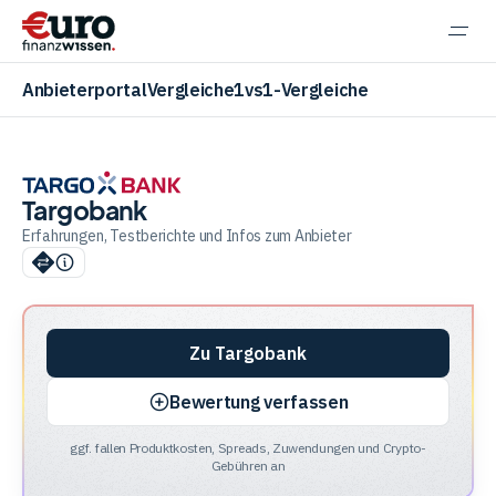
Navi
einb
Anbieterportal
Vergleiche
1vs1-Vergleiche
Targobank
Aktien
Erfahrungen, Testberichte und Infos zum Anbieter
ETF
Zu Targobank
Krypto
Bewertung verfassen
ggf. fallen Produktkosten, Spreads, Zuwendungen und Crypto-
Banking
Gebühren an